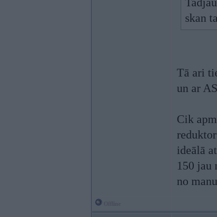
Tadjau
skan t
Tā ari t
un ar AS
Cik apmē
reduktor
ideālā a
150 jau 
no manuā
Offline