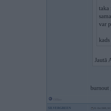
taka
samak
var p
kads 
Jautā 
burnout
Offline
SILVERGREEN
31. Oct 2009, 10: