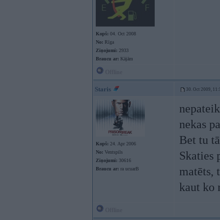
Kopš:
04. Oct 2008
No:
Rīga
Ziņojumi:
2933
Braucu ar:
Kājām
Offline
Staris
30. Oct 2009, 11:
nepateik
nekas pa
Bet tu t
Kopš:
24. Apr 2006
No:
Ventspils
Skaties 
Ziņojumi:
30616
matēts, 
Braucu ar:
ra ucuarB
kaut ko
Offline