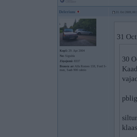
Offline
Delerium
31. Oct 2009, 00:
31 Oct
Kopš:
29. Apr 2004
No:
Sigulda
30 O
Ziņojumi:
8337
Braucu ar:
Alfa Romeo 159, Ford S-
Kaads
max, Saab 900 cabrio
vaja
pblig
silt
klaas