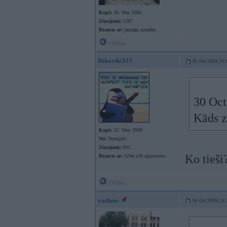
Kopš:
29. Mar 2006
Ziņojumi:
1267
Braucu ar:
jaunām zondēm
Offline
Rikardo333
30. Oct 2009, 21:
30 Oct
Kāds z
Kopš:
22. May 2009
No:
Ventspils
Ziņojumi:
695
Ko tieši
Braucu ar:
524d e28 alpinweiss
Offline
vadims
30. Oct 2009, 21: