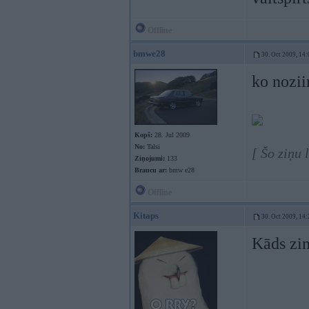
Offline
bmwe28
30. Oct 2009, 14:
ko nozii
Kopš:
28. Jul 2009
No:
Talsi
[ Šo ziņu
Ziņojumi:
133
Braucu ar:
bmw e28
Offline
Kitaps
30. Oct 2009, 14:
Kāds zin