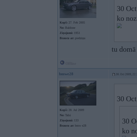
30 Oct
ko noz
Kopš:
27. Feb 2005
No:
Baldone
Ziņojumi:
1951
Braucu ar:
piedziņu
tu domā 
Offline
bmwe28
30. Oct 2009, 22:
30 Oct
Kopš:
28. Jul 2009
No:
Talsi
30 O
Ziņojumi:
133
Braucu ar:
bmw e28
ko n