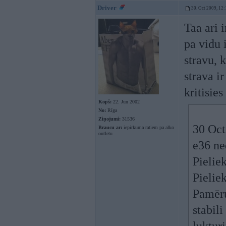
Driver
30. Oct 2009, 12:
Taa ari i
pa vidu i
stravu, 
strava ir
kritisie
Kopš:
22. Jun 2002
No:
Rīga
Ziņojumi:
31536
30 Oct
Braucu ar:
iepirkuma ratiem pa alko
outletu
e36 ne
Pieliek
Pieliek
Pamēru
stabil