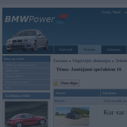
Sveiks,
Viesi!
Ie
Galvenā
Forums
Galerijas
Ziņas un raksti
Forums
»
Vispārējās diskusijas
»
Tehnis
BMW modeļu jaunumi
Tēma: Jautājumi spečukiem 16
BMW testi
Mēneša BMW
Sērijveida tūnings
Tēma slēgta
Vel...
Autors
Ziņojums
Gadījuma bilde
Peecis
30. Oct 2009, 10:
Kur var 