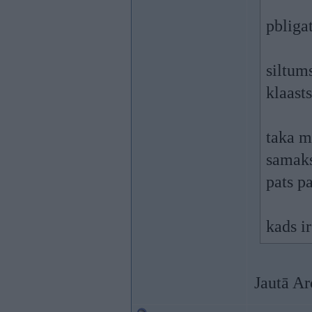
pbliga
siltum
klaast
taka m
samaksa
pats pa
kads ir
Jautā Ar