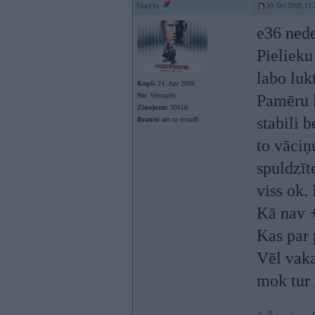
Staris
30. Oct 2009, 11:
e36 nede
Pielieku
labo luk
Kopš:
24. Apr 2006
No:
Ventspils
Pamēru k
Ziņojumi:
30616
stabili 
Braucu ar:
ra ucuarB
to vāciņ
spuldzīt
viss ok.
Kā nav +
Kas par
Vēl vaka
mok tur