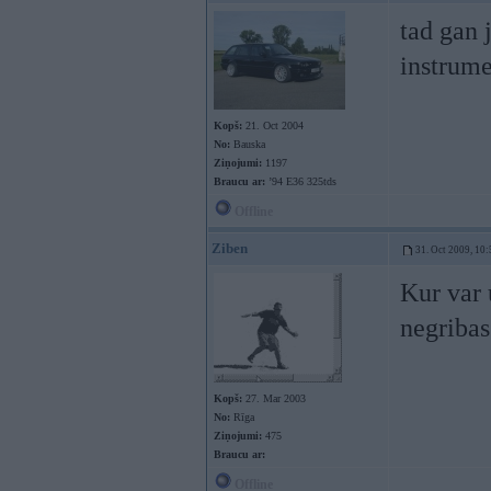
tad gan 
instrumen
Kopš:
21. Oct 2004
No:
Bauska
Ziņojumi:
1197
Braucu ar:
’94 E36 325tds
Offline
Ziben
31. Oct 2009, 10:
Kur var
negribas
Kopš:
27. Mar 2003
No:
Rīga
Ziņojumi:
475
Braucu ar:
Offline