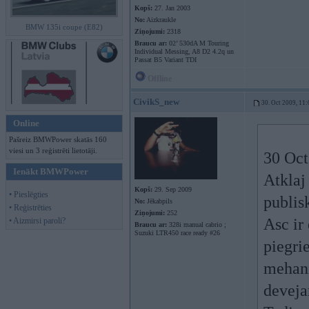
Kopš:
27. Jan 2003
No:
Aizkraukle
BMW 135i coupe (E82)
Ziņojumi:
2318
Braucu ar:
02’ 530dA M Touring
Individual Messing, A8 D2 4.2q un
Passat B5 Variant TDI
Offline
CivikS_new
30. Oct 2009, 11:
Online
Pašreiz BMWPower skatās 160
viesi un 3 reģistrēti lietotāji.
30 Oct
Ienākt BMWPower
Atklaj
Kopš:
29. Sep 2009
• Pieslēgties
publis
No:
Jēkabpils
• Reģistrēties
Ziņojumi:
252
Asc ir
• Aizmirsi paroli?
Braucu ar:
328i manual cabrio ;
Suzuki LTR450 race ready #26
piegrie
mehani
devej