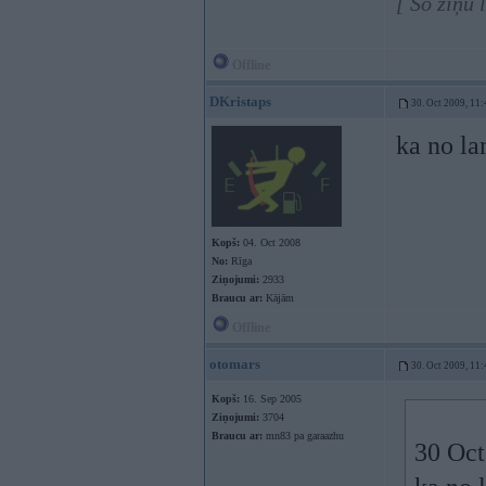
[ Šo ziņu 
Offline
DKristaps
30. Oct 2009, 11:
ka no l
Kopš:
04. Oct 2008
No:
Rīga
Ziņojumi:
2933
Braucu ar:
Kājām
Offline
otomars
30. Oct 2009, 11:
Kopš:
16. Sep 2005
Ziņojumi:
3704
Braucu ar:
mn83 pa garaazhu
30 Oct