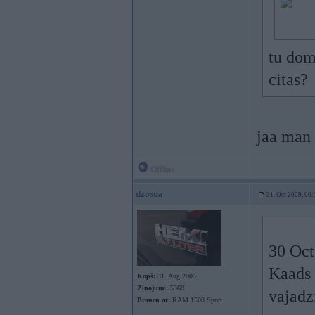
tu dom
citas?
jaa man 
Offline
dzosua
31. Oct 2009, 00:
30 Oct
Kaads 
Kopš:
31. Aug 2005
Ziņojumi:
5368
vajadz
Braucu ar:
RAM 1500 Sport