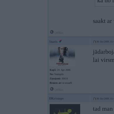
ka no 
saakt ar
Offline
Staris
30. Oct 2009, 11:
jādarboj
lai virs
Kopš:
24. Apr 2006
No:
Ventspils
Ziņojumi:
30616
Braucu ar:
ra ucuarB
Offline
DKristaps
30. Oct 2009, 11:
tad man 