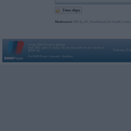
Tēma slēgta
Moderatori:
968-jk
,
AV
,
AiwaShuraLLP
,
GirtzB
,
Lafter
Vortāls BMWPower.lv darbojas
kopš 2002. gada 14. maija. Tas nav auto klubs un nav saistīts ar
Galvena
|
Fo
BMW AG.
Par BMWPower
|
Kontakti
|
Reklāma