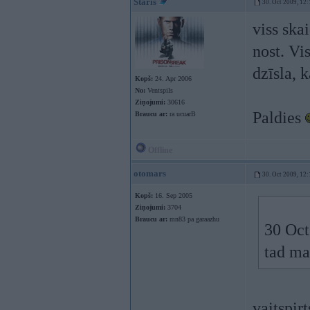
Staris
30. Oct 2009, 12:
viss skai
nost. Vi
dzīsla, 
Kopš:
24. Apr 2006
No:
Ventspils
Ziņojumi:
30616
Paldies
Braucu ar:
ra ucuarB
Offline
otomars
30. Oct 2009, 12:
Kopš:
16. Sep 2005
Ziņojumi:
3704
Braucu ar:
mn83 pa garaazhu
30 Oct
tad man
vaitspirt