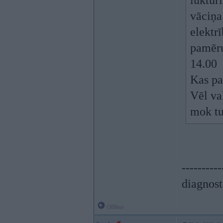
luktur
vāciņa 
elektr
pamēru
14.00
Kas pa
Vēl va
mok tu
----------
diagnost
Offline