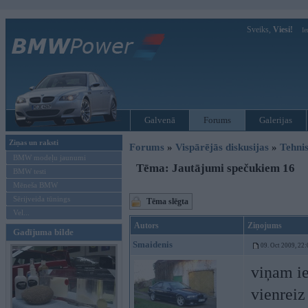
Sveiks,
Viesi!
Ie
Galvenā
Forums
Galerijas
Ziņas un raksti
Forums
»
Vispārējās diskusijas
»
Tehnis
BMW modeļu jaunumi
Tēma: Jautājumi spečukiem 16
BMW testi
Mēneša BMW
Sērijveida tūnings
Tēma slēgta
Vel...
Autors
Ziņojums
Gadījuma bilde
Smaidenis
09. Oct 2009, 22:
viņam ie
vienreiz