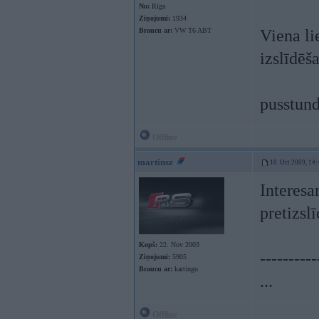
No:
Rīga
Ziņojumi:
1934
Braucu ar:
VW T6 ABT
Viena li
izslīdēš
pusstun
Offline
martinsz
10. Oct 2009, 14:
Interesan
pretizsl
Kopš:
22. Nov 2003
----------
Ziņojumi:
5905
Braucu ar:
kartingu
...
Offline