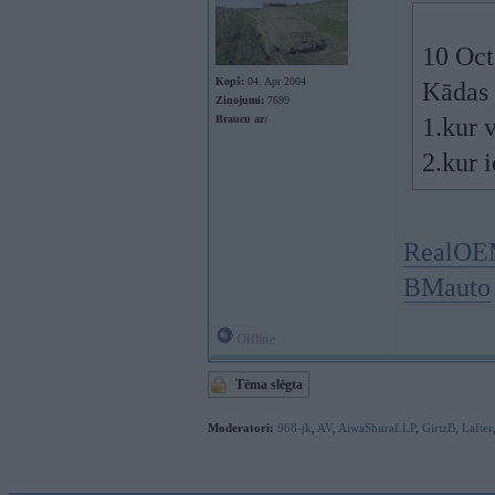
10 Oct
Kopš:
04. Apr 2004
Kādas 
Ziņojumi:
7699
Braucu ar:
1.kur 
2.kur 
RealO
BMauto
Offline
Tēma slēgta
Moderatori:
968-jk
,
AV
,
AiwaShuraLLP
,
GirtzB
,
Lafter