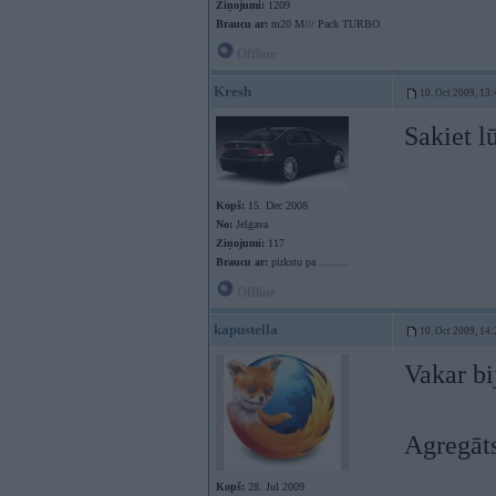
Ziņojumi:
1209
Braucu ar:
m20 M/// Pack TURBO
Offline
Kresh
10. Oct 2009, 13:
Sakiet l
Kopš:
15. Dec 2008
No:
Jelgava
Ziņojumi:
117
Braucu ar:
pirkstu pa .........
Offline
kapustella
10. Oct 2009, 14:
Vakar bi
Agregāts
Kopš:
28. Jul 2009