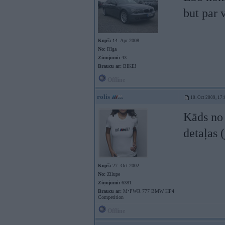
but par 
Kopš:
14. Apr 2008
No:
Rīga
Ziņojumi:
43
Braucu ar:
BIKE!
Offline
rolis
10. Oct 2009, 17:
Kāds no 
detaļas 
Kopš:
27. Oct 2002
No:
Zilupe
Ziņojumi:
6381
Braucu ar:
M•PWR 777 BMW HP4
Competition
Offline