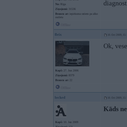
diagnost
No:
Rīga
Ziņojumi:
31536
Braucu ar:
iepirkuma ratiem pa alko
outletu
Offline
fleix
10. Oct 2009, 15:
Ok, vese
Kopš:
27. Jun 2006
Ziņojumi:
8379
Braucu ar:
22
Offline
locked
10. Oct 2009, 15:
Kāds ne
Kopš:
10. Jan 2009
Ziņojumi:
171