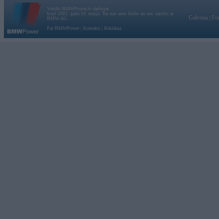
Vortāls BMWPower.lv darbojas
kopš 2002. gada 14. maija. Tas nav auto klubs un nav saistīts ar
Galvena
|
Fo
BMW AG.
Par BMWPower
|
Kontakti
|
Reklāma