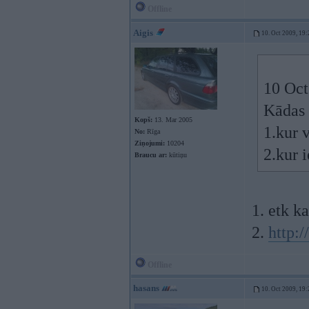
Offline
Aigis
10. Oct 2009, 19:
10 Oct
Kādas 
Kopš:
13. Mar 2005
1.kur 
No:
Rīga
Ziņojumi:
10204
2.kur 
Braucu ar:
kūtiņu
1. etk k
2.
http:
Offline
hasans
10. Oct 2009, 19: