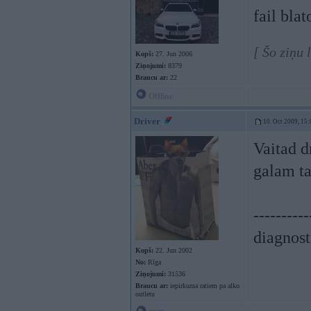
fail bla
[ Šo ziņu 
Kopš:
27. Jun 2006
Ziņojumi:
8379
Braucu ar:
22
Offline
Driver
10. Oct 2009, 15:
Vaitad dr
galam ta
----------
diagnost
Kopš:
22. Jun 2002
No:
Rīga
Ziņojumi:
31536
Braucu ar:
iepirkuma ratiem pa alko
outletu