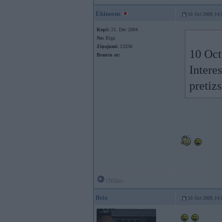
Ekimons
10. Oct 2009, 14:
Kopš:
21. Dec 2004
No:
Rīga
Ziņojumi:
13338
10 Oct
Braucu ar:
Interes
pretiz
Offline
fleix
10. Oct 2009, 14: