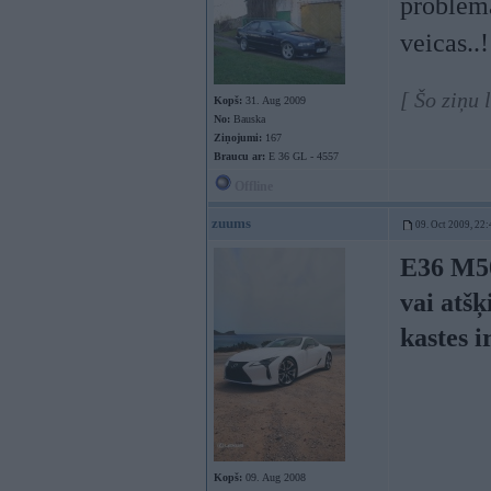
problēma
veicas..
[ Šo ziņu 
Kopš:
31. Aug 2009
No:
Bauska
Ziņojumi:
167
Braucu ar:
E 36 GL - 4557
Offline
zuums
09. Oct 2009, 22:
E36 M50
vai atšķ
kastes i
Kopš:
09. Aug 2008