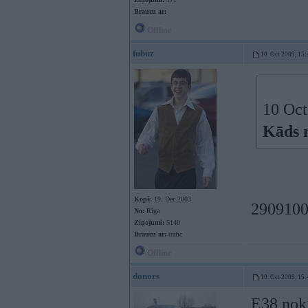
Braucu ar:
Offline
fubuz
10. Oct 2009, 15:
10 Oct
Kāds 
Kopš:
19. Dec 2003
290910
No:
Rīga
Ziņojumi:
5140
Braucu ar:
trafic
Offline
donors
10. Oct 2009, 15:
E38 nokl