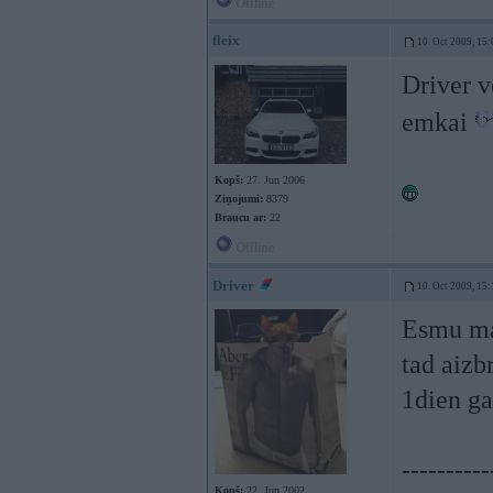
Offline
fleix
10. Oct 2009, 15:
Driver v
emkai
Kopš:
27. Jun 2006
Ziņojumi:
8379
Braucu ar:
22
Offline
Driver
10. Oct 2009, 15:
Esmu maj
tad aizb
1dien ga
----------
Kopš:
22. Jun 2002