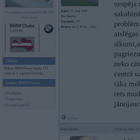
nespēja 
Kopš:
31. Aug 2009
sakabinā
No pelniem atdzimis E36 M3 GT
No:
Bauska
Individual
Ziņojumi:
167
problēma
Braucu ar:
E 36 GL - 4557
atslēgas
sīkumi,a
pagriezu
Online
neko cit
Pašreiz BMWPower skatās 131
centrā uz
viesi un 1 reģistrēti lietotāji.
tāka mek
Ienākt BMWPower
rets mod
• Pieslēgties
• Reģistrēties
jānojauc
• Aizmirsi paroli?
Offline
Smaidenis
09. Oct 2009, 22: