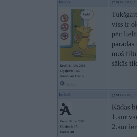
buncix
10. Oct 2009, 17:
Tukšgait
viss ir 
pēc liel
parādās 
moš filtr
sākās ti
Kopš:
31. Dec 2005
Ziņojumi:
1160
Braucu ar:
Ioniq 5
Offline
locked
10. Oct 2009, 19:
Kādas bi
1.kur va
Kopš:
10. Jan 2009
2.kur ie
Ziņojumi:
171
Braucu ar: