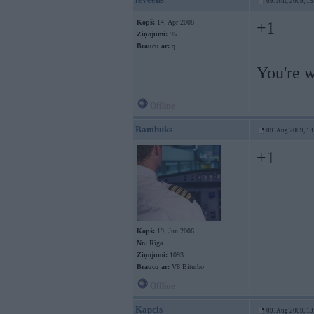
09. Aug 2009, 13
Kopš:
14. Apr 2008
+1
Ziņojumi:
95
Braucu ar:
q
You're 
Offline
Bambuks
09. Aug 2009, 13
+1
Kopš:
19. Jun 2006
No:
Rīga
Ziņojumi:
1093
Braucu ar:
V8 Biturbo
Offline
Kapcis
09. Aug 2009, 13