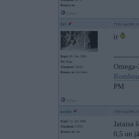
Braucu ar:
Offline
AVI
09. Aug 2009, 12
ir
----------
Kopš:
09. Dec 2004
No:
Rīga
Omega-3
Ziņojumi:
10233
Braucu ar:
Air baltic
Rombou
PM
Offline
meidei
09. Aug 2009, 12
Kopš:
12. Oct 2006
Jataisa 
Ziņojumi:
17615
0,5 un j
Braucu ar:
3er