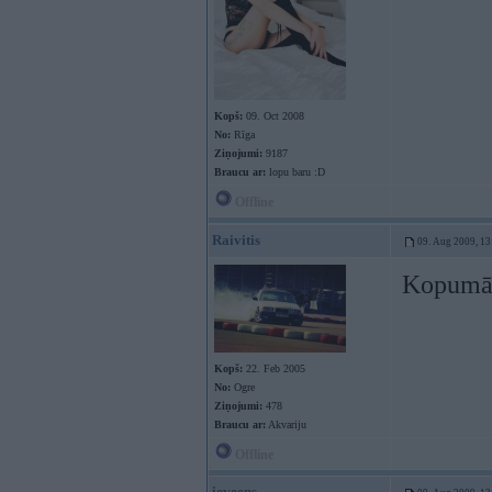
Kopš:
09. Oct 2008
No:
Rīga
Ziņojumi:
9187
Braucu ar:
lopu baru :D
Offline
Raivitis
09. Aug 2009, 13
Kopumā j
Kopš:
22. Feb 2005
No:
Ogre
Ziņojumi:
478
Braucu ar:
Akvariju
Offline
ieveens