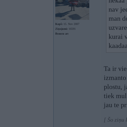
nekaa 
nav jee
man do
Kopš:
15. Nov 2007
uzvare
Ziņojumi:
16591
Braucu ar:
kurai 
kaadaa
Ta ir v
izmanto 
plostu, j
tiek mul
jau te pr
[ Šo ziņu