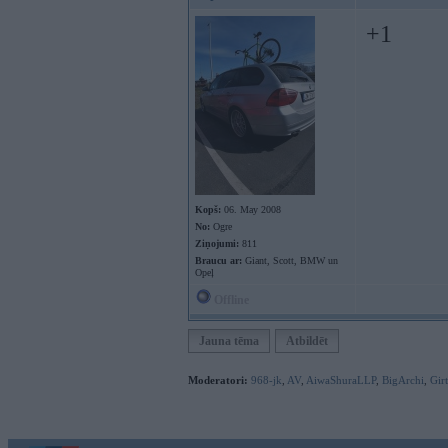
+1
Kopš:
06. May 2008
No:
Ogre
Ziņojumi:
811
Braucu ar:
Giant, Scott, BMW un
Opeļ
Offline
Jauna tēma
Atbildēt
Moderatori:
968-jk
,
AV
,
AiwaShuraLLP
,
BigArchi
,
Gir