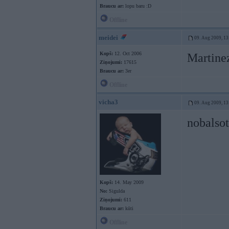
Braucu ar:
lopu baru :D
Offline
meidei
09. Aug 2009, 13
Kopš:
12. Oct 2006
Martinez
Ziņojumi:
17615
Braucu ar:
3er
Offline
vicha3
09. Aug 2009, 13
nobalsot
Kopš:
14. May 2009
No:
Sigulda
Ziņojumi:
611
Braucu ar:
kūti
Offline