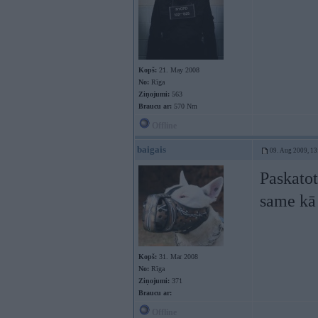
Kopš:
21. May 2008
No:
Rīga
Ziņojumi:
563
Braucu ar:
570 Nm
Offline
baigais
09. Aug 2009, 13
Paskatot
same kā
Kopš:
31. Mar 2008
No:
Rīga
Ziņojumi:
371
Braucu ar:
Offline