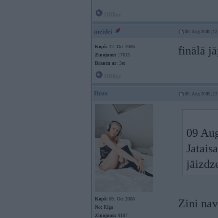
Offline
meidei
09. Aug 2009, 12
Kopš:
12. Oct 2006
finālā j
Ziņojumi:
17615
Braucu ar:
3er
Offline
Ilzux
09. Aug 2009, 12
09 Aug
Jatais
jāizdz
Kopš:
09. Oct 2008
Zini na
No:
Rīga
Ziņojumi:
9187