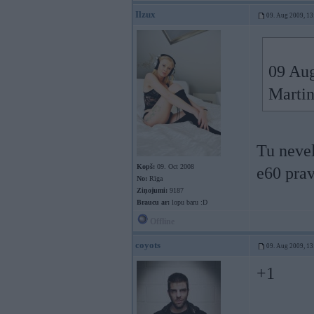
Ilzux
09. Aug 2009, 13
09 Aug
Martin
Tu neve
Kopš:
09. Oct 2008
e60 prav
No:
Rīga
Ziņojumi:
9187
Braucu ar:
lopu baru :D
Offline
coyots
09. Aug 2009, 13
+1