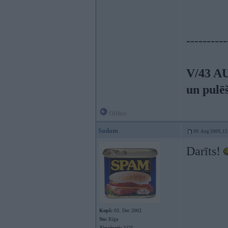
----------
V/43 A
un pulē
Offline
Sadam
09. Aug 2009, 12
Darīts!
Kopš:
03. Dec 2002
No:
Rīga
Ziņojumi:
2275