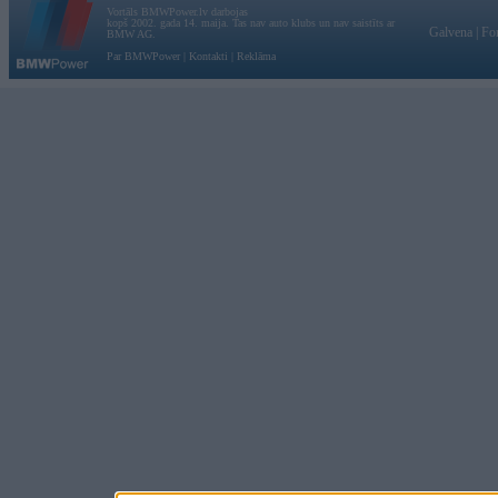
Vortāls BMWPower.lv darbojas
kopš 2002. gada 14. maija. Tas nav auto klubs un nav saistīts ar
Galvena
|
Fo
BMW AG.
Par BMWPower
|
Kontakti
|
Reklāma