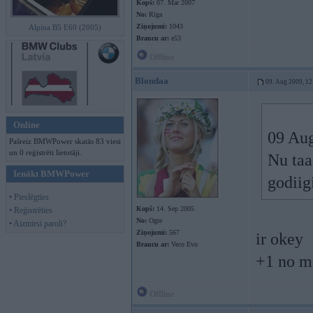
Kopš:
07. Mar 2007
No:
Rīga
Ziņojumi:
1043
Alpina B5 E60 (2005)
Braucu ar:
e53
Offline
Blondaa
09. Aug 2009, 12
Online
09 Aug
Pašreiz BMWPower skatās 83 viesi
un 0 reģistrēti lietotāji.
Nu taa
Ienākt BMWPower
godiig
• Pieslēgties
Kopš:
14. Sep 2005
• Reģistrēties
No:
Ogre
• Aizmirsi paroli?
Ziņojumi:
567
ir okey
Braucu ar:
Veco Evo
+1 no m
Offline