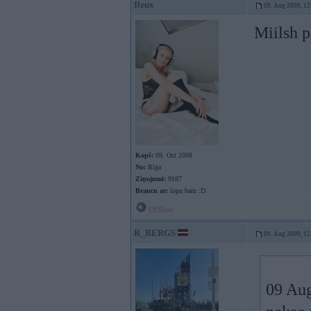
Ilzux
09. Aug 2009, 12
Miilsh p
Kopš:
09. Oct 2008
No:
Rīga
Ziņojumi:
9187
Braucu ar:
lopu baru :D
Offline
R_BERGS
09. Aug 2009, 12
09 Aug