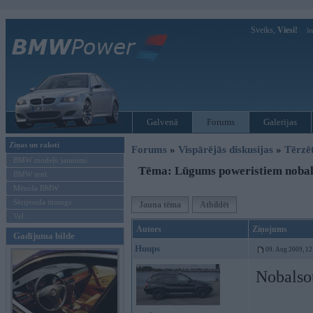
Sveiks,
Viesi!
Ie
Galvenā
Forums
Galerijas
Ziņas un raksti
Forums
»
Vispārējās diskusijas
»
Tērzē
BMW modeļu jaunumi
Tēma: Lūgums poweristiem nobal
BMW testi
Mēneša BMW
Sērijveida tūnings
Jauna tēma
Atbildēt
Vel...
Autors
Ziņojums
Gadījuma bilde
Huups
09. Aug 2009, 12
Nobalso