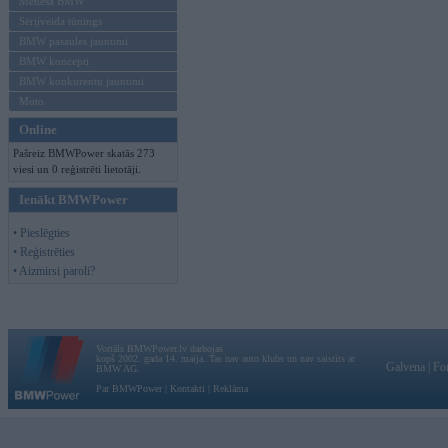
Mēneša BMW
Sērijveida tūnings
BMW pasaules jaunumi
BMW koncepti
BMW konkurentu jaunumi
Moto
Online
Pašreiz BMWPower skatās 273
viesi un 0 reģistrēti lietotāji.
Ienākt BMWPower
• Pieslēgties
• Reģistrēties
• Aizmirsi paroli?
Vortāls BMWPower.lv darbojas
kopš 2002. gada 14. maija. Tas nav auto klubs un nav saistīts ar
Galvena
|
Fo
BMW AG.
Par BMWPower
|
Kontakti
|
Reklāma