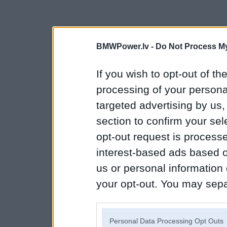
BMWPower.lv -
Do Not Process My
If you wish to opt-out of the
processing of your personal
targeted advertising by us
section to confirm your sel
opt-out request is proces
interest-based ads based o
us or personal information d
your opt-out. You may separ
disclosure of your personal
IAB’s list of downstream pa
Personal Data Processing Opt Outs