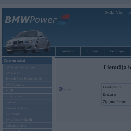
Sveiks,
Viesi!
Ie
Galvenā
Forums
Galerijas
Ziņas un raksti
Lietotāja i
BMW modeļu jaunumi
BMW testi
Tehnoloģijas & sasniegumi
BMW Latvijā
Lietotājvārds:
Offline
MINI
Braucu ar:
Rolls-Royce
Ziņojumi forumā:
Pasākumi
Vadāmības tests
Autosports
BMWPower aktuāli
Reklāmas raksti