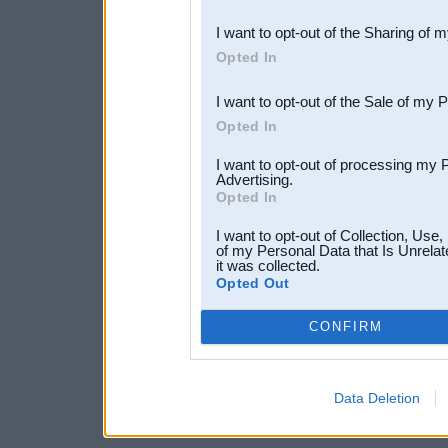
also be disclosed by us to 
I want to opt-out of the Sharing of 
Downstream Participants
th
Opted In
third parties.
I want to opt-out of the Sale of my 
Opted In
I want to opt-out of processing my 
Advertising.
Opted In
I want to opt-out of Collection, Use
of my Personal Data that Is Unrelat
it was collected.
Opted Out
CONFIRM
Data Deletion