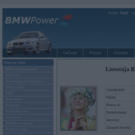
Sveiks,
Viesi!
Ie
Galvenā
Forums
Galerijas
Ziņas un raksti
Lietotāja B
BMW modeļu jaunumi
BMW testi
Tehnoloģijas & sasniegumi
BMW Latvijā
Lietotājvārds:
MINI
Pilsēta:
Rolls-Royce
Braucu ar:
Pasākumi
Vadāmības tests
Nodarbošanās:
Autosports
Intereses:
BMWPower aktuāli
Ziņojumi forumā:
Reklāmas raksti