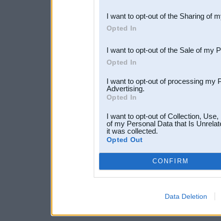
also be disclosed by us to 
I want to opt-out of the Sharing of 
Downstream Participants
th
Opted In
third parties.
I want to opt-out of the Sale of my 
Opted In
I want to opt-out of processing my 
Advertising.
Opted In
I want to opt-out of Collection, Use
of my Personal Data that Is Unrelat
it was collected.
Opted Out
CONFIRM
Data Deletion