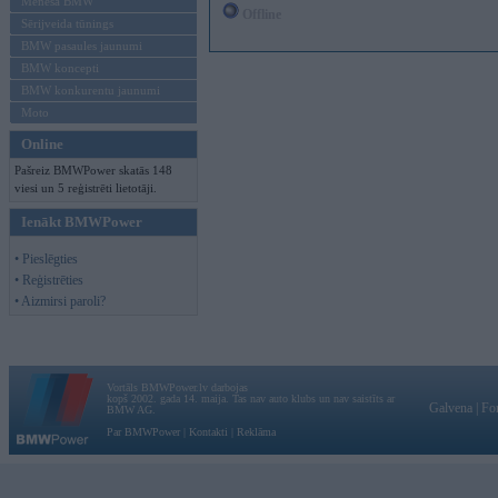
Mēneša BMW
Offline
Sērijveida tūnings
BMW pasaules jaunumi
BMW koncepti
BMW konkurentu jaunumi
Moto
Online
Pašreiz BMWPower skatās 148
viesi un 5 reģistrēti lietotāji.
Ienākt BMWPower
• Pieslēgties
• Reģistrēties
• Aizmirsi paroli?
Vortāls BMWPower.lv darbojas
kopš 2002. gada 14. maija. Tas nav auto klubs un nav saistīts ar
Galvena
|
Fo
BMW AG.
Par BMWPower
|
Kontakti
|
Reklāma