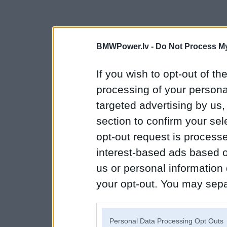
BMWPower.lv -
Do Not Process My
If you wish to opt-out of the
processing of your personal
targeted advertising by us
section to confirm your sel
opt-out request is proces
interest-based ads based o
us or personal information d
your opt-out. You may separ
disclosure of your personal
IAB’s list of downstream pa
Personal Data Processing Opt Outs