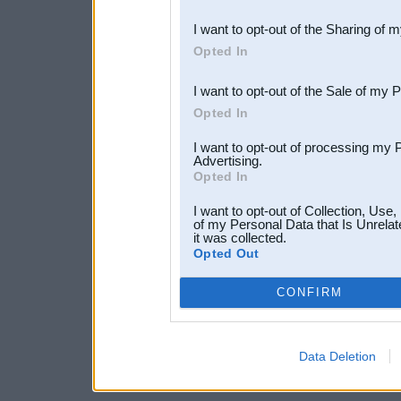
also be disclosed by us to 
I want to opt-out of the Sharing of 
Downstream Participants
th
Opted In
third parties.
I want to opt-out of the Sale of my 
Opted In
I want to opt-out of processing my 
Advertising.
Opted In
I want to opt-out of Collection, Use
of my Personal Data that Is Unrelat
it was collected.
Opted Out
CONFIRM
Data Deletion