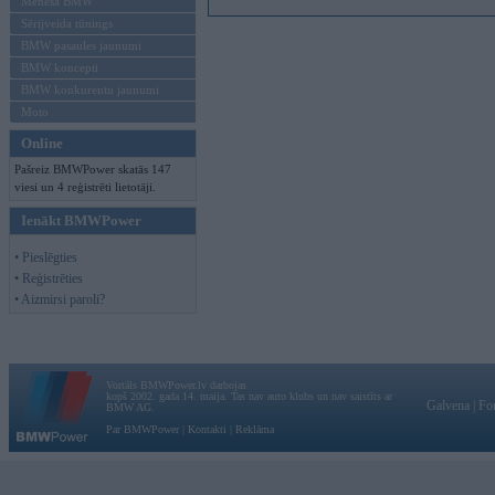
Mēneša BMW
Sērijveida tūnings
BMW pasaules jaunumi
BMW koncepti
BMW konkurentu jaunumi
Moto
Online
Pašreiz BMWPower skatās 147
viesi un 4 reģistrēti lietotāji.
Ienākt BMWPower
• Pieslēgties
• Reģistrēties
• Aizmirsi paroli?
Vortāls BMWPower.lv darbojas
kopš 2002. gada 14. maija. Tas nav auto klubs un nav saistīts ar
Galvena
|
Fo
BMW AG.
Par BMWPower
|
Kontakti
|
Reklāma