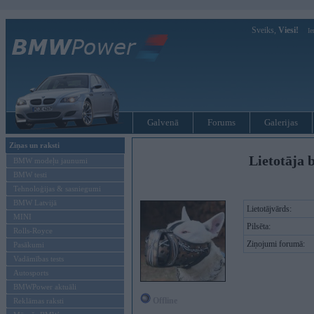
Sveiks,
Viesi!
Ie
Galvenā
Forums
Galerijas
Ziņas un raksti
Lietotāja b
BMW modeļu jaunumi
BMW testi
Tehnoloģijas & sasniegumi
BMW Latvijā
Lietotājvārds:
MINI
Pilsēta:
Rolls-Royce
Ziņojumi forumā:
Pasākumi
Vadāmības tests
Autosports
BMWPower aktuāli
Offline
Reklāmas raksti