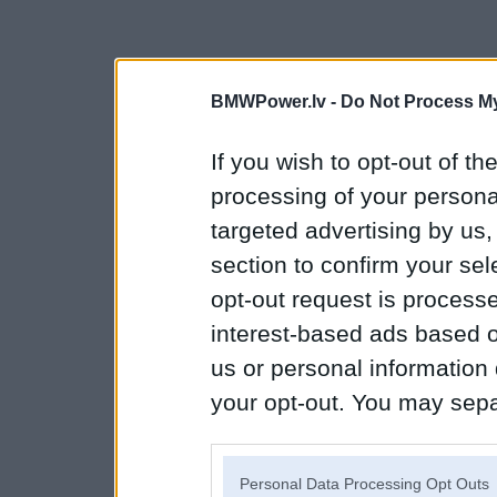
BMWPower.lv -
Do Not Process My
If you wish to opt-out of the
processing of your personal
targeted advertising by us
section to confirm your sel
opt-out request is proces
interest-based ads based o
us or personal information d
your opt-out. You may separ
disclosure of your personal
IAB’s list of downstream pa
Personal Data Processing Opt Outs