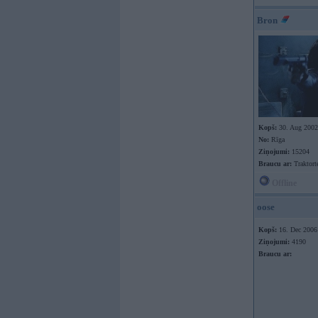
Bron
Kopš:
30. Aug 2002
No:
Rīga
Ziņojumi:
15204
Braucu ar:
Traktort
Offline
oose
Kopš:
16. Dec 2006
Ziņojumi:
4190
Braucu ar: