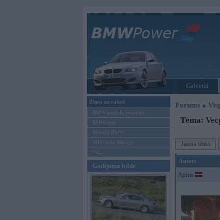
Galvenā
Ziņas un raksti
Forums
»
Vis
BMW modeļu jaunumi
Tēma: Vecp
BMW testi
Mēneša BMW
Sērijveida tūnings
Jauna tēma
Vel...
Autors
Gadījuma bilde
Apins