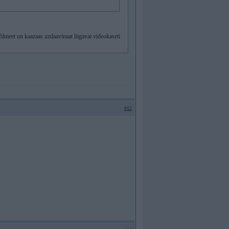
filmeet un kaazaas uzdaavinaat liigavai videokaseti
#12