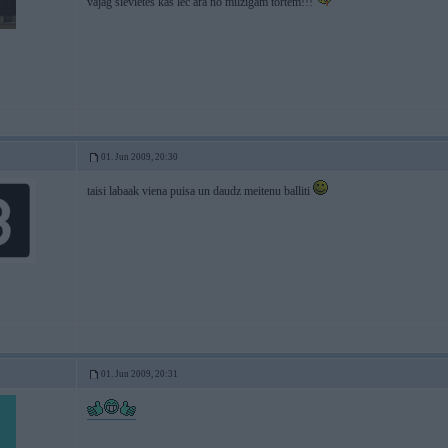
vajag sievietes kas lec ara no milzigam tortem!!!
01. Jun 2009, 20:30
taisi labaak viena puisa un daudz meitenu balliti
01. Jun 2009, 20:31