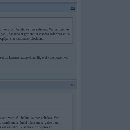
#10
du vecpuišu ballīti, ka maz neliekas. Var sarunāt vis
 šņabi , šaušana ar gaiseni un visādas izdarības un ja
r iespējams ar sadomazo piesitienu.
eet un kaazaas uzdaavinaat liigavai videokaseti vai
#11
a tādu vecpuišu ballīti, ka maz neliekas. Var
k, cienāšana ar šņabi , šaušana ar gaiseni un
ī var uzstāties. Viss tas ir iespējams ar