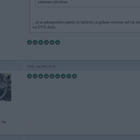
sadomazo piesitienu.
...un ar pakaapenisku paareju uz hardcore, ja gribaas extreemu tad var no
vai DVD disku
01. Jun 2009, 20:36
 Vag