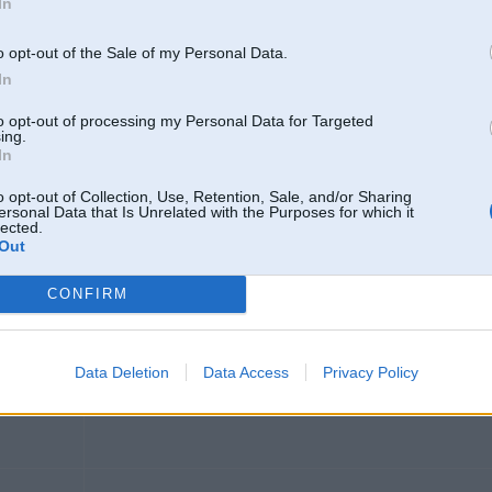
In
Viss jau it kā no naudas atkarīgs
o opt-out of the Sale of my Personal Data.
Paņem un iesēdini lidmašīnā uz Ibizu
In
to opt-out of processing my Personal Data for Targeted
ing.
In
460HP 600NM,
36 M54B30
oupe
o opt-out of Collection, Use, Retention, Sale, and/or Sharing
ersonal Data that Is Unrelated with the Purposes for which it
lected.
Out
01. Jun 2009, 20:33
Var aizbraukt Liepājā uz karostas virssardzi (cietumu), tur veči uztaisa tādu v
CONFIRM
ko... Arests tā , ka pats vaininieks nesaprot kas notiek, cienāšana ar šņabi , š
tad cietuma kamerā striptīzdejotāja arī var uzstāties. Viss tas ir iespējams ar
Data Deletion
Data Access
Privacy Policy