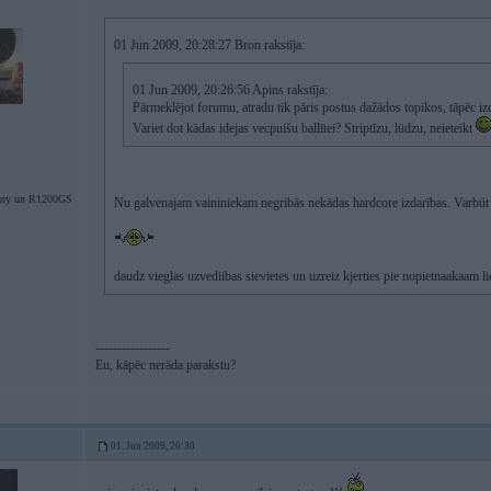
01 Jun 2009, 20:28:27 Bron rakstīja:
01 Jun 2009, 20:26:56 Apins rakstīja:
Pārmeklējot forumu, atradu tik pāris postus dažādos topikos, tāpēc iz
Variet dot kādas idejas vecpuišu ballītei? Striptīzu, lūdzu, neieteikt
ny un R1200GS
Nu galvenajam vaininiekam negribās nekādas hardcore izdarības. Varbūt
daudz vieglas uzvediibas sievietes un uzreiz kjerties pie nopietnaakaam lie
-----------------
Eu, kāpēc nerāda parakstu?
01. Jun 2009, 20:30