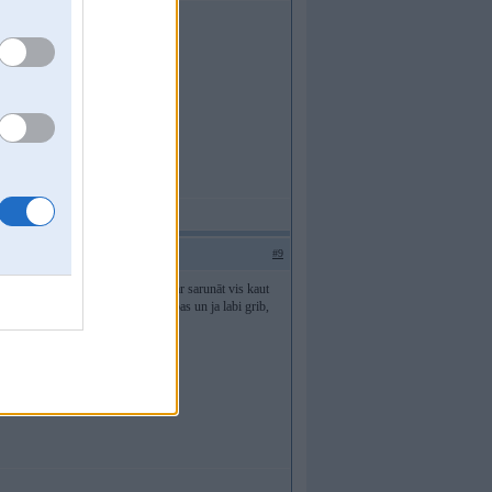
#9
ecpuišu ballīti, ka maz neliekas. Var sarunāt vis kaut
aušana ar gaiseni un visādas izdarības un ja labi grib,
 sadomazo piesitienu.