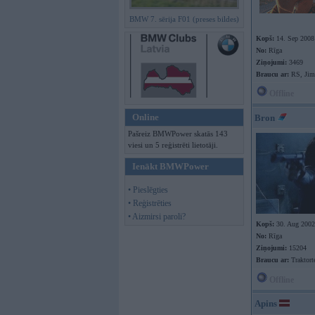
BMW 7. sērija F01 (preses bildes)
Kopš:
14. Sep 2008
No:
Rīga
Ziņojumi:
3469
Braucu ar:
RS, Jim
Offline
Online
Bron
Pašreiz BMWPower skatās 143
viesi un 5 reģistrēti lietotāji.
Ienākt BMWPower
• Pieslēgties
• Reģistrēties
• Aizmirsi paroli?
Kopš:
30. Aug 2002
No:
Rīga
Ziņojumi:
15204
Braucu ar:
Traktort
Offline
Apins