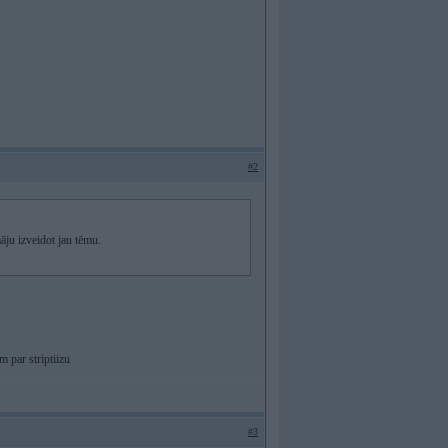
#2
āju izveidot jau tēmu.
m par striptiizu
#3