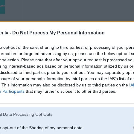
.lv -
Do Not Process My Personal Information
to opt-out of the sale, sharing to third parties, or processing of your per
01. Jun 2009, 20:32
formation for targeted advertising by us, please use the below opt-out s
r selection. Please note that after your opt-out request is processed y
Varbūt ir arī bijušas kādas mežonīgi labās atrakcijas, ko ieteiktu arī citiem? 
eing interest-based ads based on personal information utilized by us or
disclosed to third parties prior to your opt-out. You may separately opt-
-----------------
Eu, kāpēc nerāda parakstu?
losure of your personal information by third parties on the IAB’s list of
. This information may also be disclosed by us to third parties on the
IA
Participants
that may further disclose it to other third parties.
ny un R1200GS
l Data Processing Opt Outs
o opt-out of the Sharing of my personal data.
01. Jun 2009, 20:32