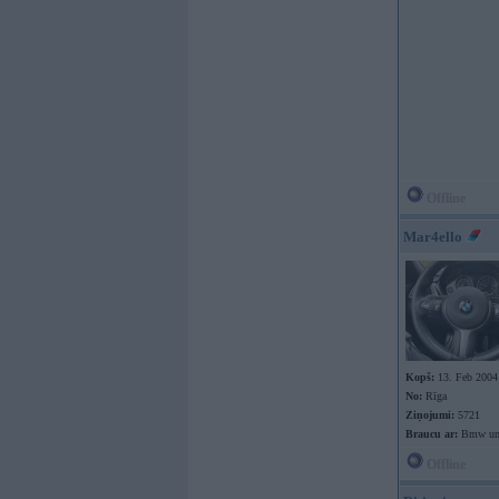
Offline
Mar4ello
Kopš:
13. Feb 2004
No:
Rīga
Ziņojumi:
5721
Braucu ar:
Bmw un
Offline