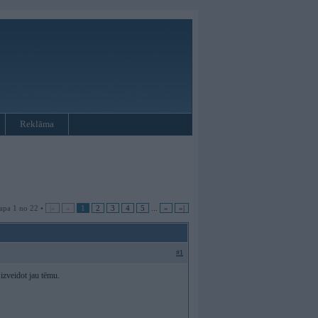
Reklāma
apa 1 no 22 •
|«
«
1
2
3
4
5
...
»
»|
#1
izveidot jau tēmu.