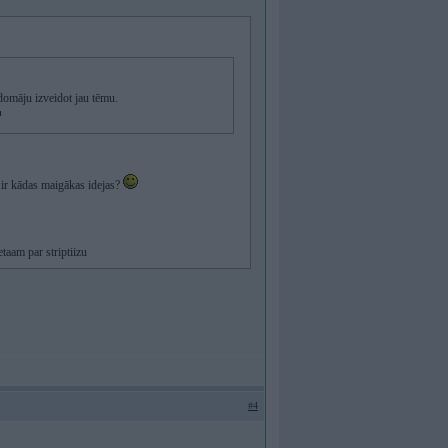
domāju izveidot jau tēmu.
 ir kādas maigākas idejas?
taam par striptiizu
#4