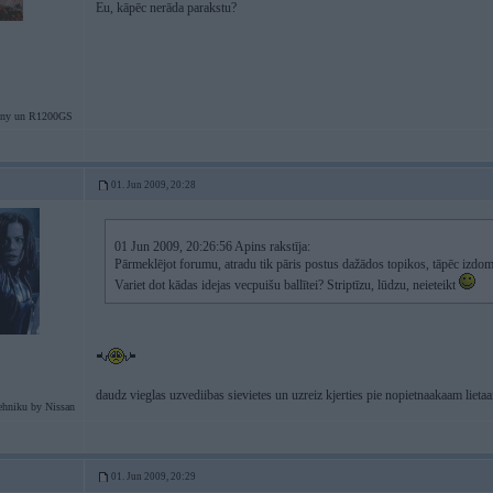
Eu, kāpēc nerāda parakstu?
ny un R1200GS
01. Jun 2009, 20:28
01 Jun 2009, 20:26:56 Apins rakstīja:
Pārmeklējot forumu, atradu tik pāris postus dažādos topikos, tāpēc izdom
Variet dot kādas idejas vecpuišu ballītei? Striptīzu, lūdzu, neieteikt
daudz vieglas uzvediibas sievietes un uzreiz kjerties pie nopietnaakaam lietaa
ehniku by Nissan
01. Jun 2009, 20:29