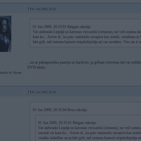
01. Jun 2009, 20:35
01 Jun 2009, 20:33:01 Ritigais rakstīja:
Var aizbraukt Liepājā uz karostas virssardzi (cietumu), tur veči uztaisa tā
kaut ko... Arests tā , ka pats vaininieks nesaprot kas notiek, cienāšana ar
labi grib, tad cietuma kamerā striptīzdejotāja arī var uzstāties. Viss tas i
...un ar pakaapenisku paareju uz hardcore, ja gribaas extreemu tad var nofilm
DVD disku
ehniku by Nissan
01. Jun 2009, 20:36
01 Jun 2009, 20:35:04 Bron rakstīja:
01 Jun 2009, 20:33:01 Ritigais rakstīja:
Var aizbraukt Liepājā uz karostas virssardzi (cietumu), tur veči uztais
sarunāt vis kaut ko... Arests tā , ka pats vaininieks nesaprot kas notie
visādas izdarības un ja labi grib, tad cietuma kamerā striptīzdejotāja ar