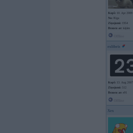
Kopš:
10. Apr 2009
No:
Rīga
Ziņojumi:
1954
Braucu ar:
kājām
Offline
exlibris
Kopš:
13. Aug 2007
Ziņojumi:
512
Braucu ar:
e91
Offline
Xex