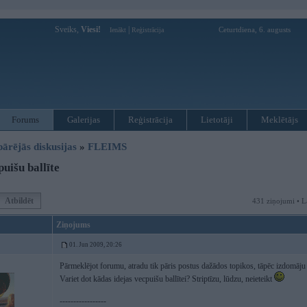
Sveiks,
Viesi!
|
Ceturtdiena, 6. augusts
Ienākt
Reģistrācija
Forums
Galerijas
Reģistrācija
Lietotāji
Meklētājs
pārējās diskusijas
»
FLEIMS
uišu ballīte
Atbildēt
431 ziņojumi • L
Ziņojums
01. Jun 2009, 20:26
Pārmeklējot forumu, atradu tik pāris postus dažādos topikos, tāpēc izdomāju 
Variet dot kādas idejas vecpuišu ballītei? Striptīzu, lūdzu, neieteikt
-----------------