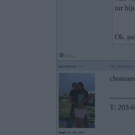
tur bij
Ok. pa
Offline
marihuans
27. Dec 2010, 15:
chomam x
----------
T: 203-
Kopš:
29. Mar 2005