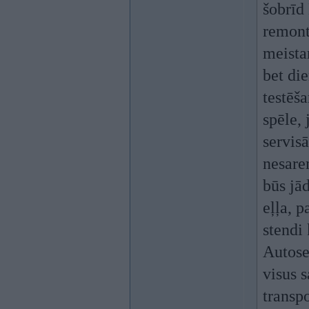
šobrīd 
remont
meista
bet die
testēš
spēle, 
servisā
nesare
būs jā
eļļa, 
stendi 
Autose
visus s
transp