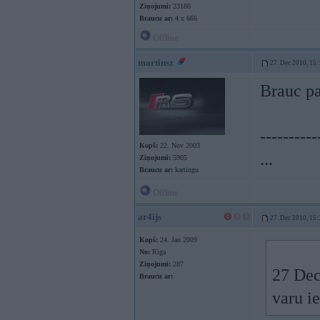
Ziņojumi:
23186
Braucu ar:
4 x 666
Offline
martinsz
27. Dec 2010, 15:
Brauc p
----------
Kopš:
22. Nov 2003
...
Ziņojumi:
5905
Braucu ar:
kartingu
Offline
ar4ijs
27. Dec 2010, 15:
Kopš:
24. Jan 2009
No:
Rīga
Ziņojumi:
287
27 Dec
Braucu ar:
varu ie