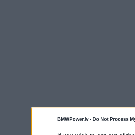
BMWPower.lv -
Do Not Process My