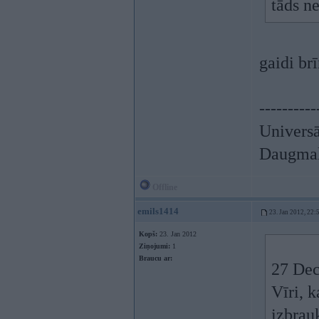
tāds n
gaidi b
----------
Univers
Daugmale
Offline
emils1414
23. Jan 2012, 22:
Kopš:
23. Jan 2012
Ziņojumi:
1
Braucu ar:
27 Dec
Vīri, 
izbrau