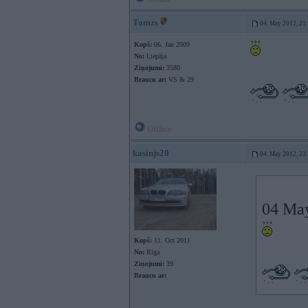
Tomzs
04. May 2012, 21
Kopš:
06. Jan 2009
No:
Liepāja
Ziņojumi:
3580
Braucu ar:
VS & 29
Offline
kasinjs20
04. May 2012, 23
04 May
Kopš:
11. Oct 2011
No:
Rīga
Ziņojumi:
39
Braucu ar: