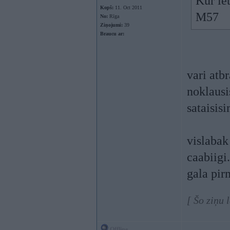
Kur ie
Kopš:
11. Oct 2011
M57
No:
Rīga
Ziņojumi:
39
Braucu ar:
vari atb
noklausi
sataisis
vislabak 
caabiigi
gala pir
[ Šo ziņu 
Offline