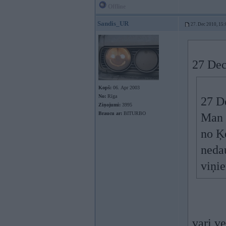
Offline
Sandis_UR
27. Dec 2010, 15:
27 Dec
Kopš:
06. Apr 2003
No:
Rīga
27 D
Ziņojumi:
3995
Braucu ar:
BITURBO
Man 
no Ķe
nedau
viņi
vari v