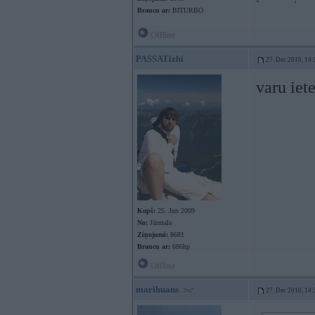
Braucu ar:
BITURBO
Offline
PASSATizhi
27. Dec 2010, 14:
varu iete
Kopš:
25. Jun 2009
No:
Jūrmala
Ziņojumi:
8681
Braucu ar:
686hp
Offline
marihuans
27. Dec 2010, 14: