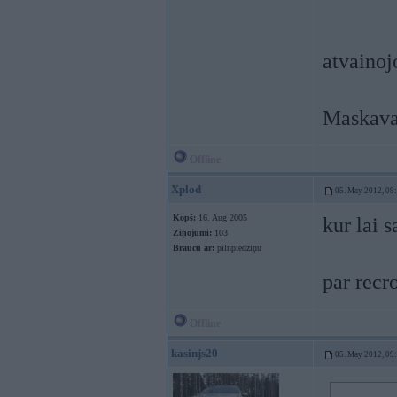
atvainoj
Maskava
Offline
Xplod
05. May 2012, 09
Kopš:
16. Aug 2005
kur lai
Ziņojumi:
103
Braucu ar:
pilnpiedziņu
par recro
Offline
kasinjs20
05. May 2012, 09