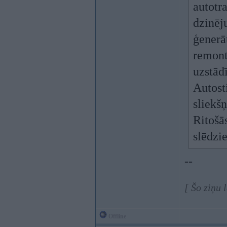
autotr
dzinēj
ģenerā
remont
uzstādī
Autost
sliekšņ
Ritošā
slēdzi
--
[ Šo ziņu 
Offline