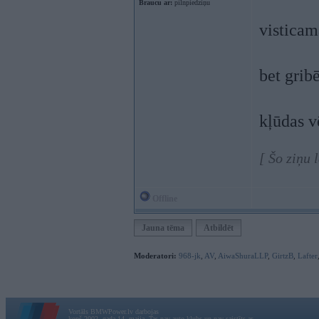
Braucu ar:
pilnpiedziņu
visticam
bet gribē
kļūdas v
[ Šo ziņu
Offline
Jauna tēma
Atbildēt
Moderatori:
968-jk
,
AV
,
AiwaShuraLLP
,
GirtzB
,
Lafter
Vortāls BMWPower.lv darbojas
kopš 2002. gada 14. maija. Tas nav auto klubs un nav saistīts ar