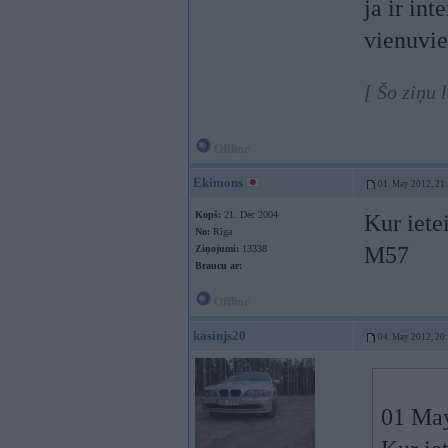
ja ir in
vienuvie
[ Šo ziņu 
Offline
Ekimons
01. May 2012, 21
Kopš:
21. Dec 2004
Kur iete
No:
Rīga
M57
Ziņojumi:
13338
Braucu ar:
Offline
kasinjs20
04. May 2012, 20
01 May