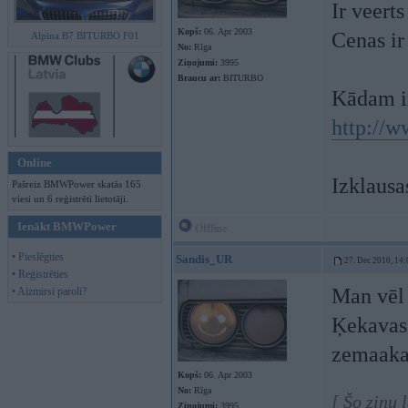
Ir veert
Kopš:
06. Apr 2003
Cenas ir
Alpina B7 BITURBO F01
No:
Rīga
Ziņojumi:
3995
Braucu ar:
BITURBO
Kādam ir
http://w
Online
Izklausa
Pašreiz BMWPower skatās 165
viesi un 6 reģistrēti lietotāji.
Ienākt BMWPower
Offline
• Pieslēgties
Sandis_UR
27. Dec 2010, 14:
• Reģistrēties
Man vēl 
• Aizmirsi paroli?
Ķekavas,
zemaakas
Kopš:
06. Apr 2003
No:
Rīga
[ Šo ziņu
Ziņojumi:
3995