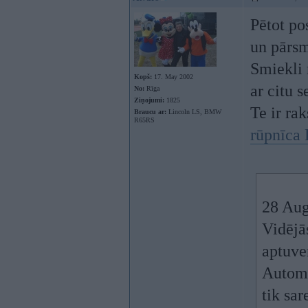
Pētot po
un pārsm
Smiekli 
Kopš:
17. May 2002
ar citu s
No:
Rīga
Ziņojumi:
1825
Te ir ra
Braucu ar:
Lincoln LS, BMW
R65RS
rūpnīca
28 Aug
Vidējā
aptuv
Automā
tik sa