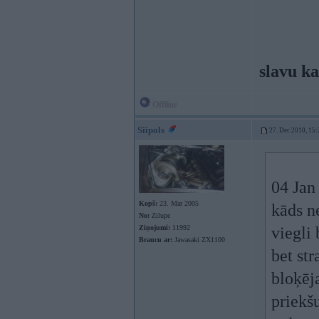
slavu ka
Offline
Siipols
27. Dec 2010, 15:
04 Jan
Kopš:
23. Mar 2005
kāds ne
No:
Zilupe
Ziņojumi:
11992
viegli 
Braucu ar:
Jawasaki ZX1100
bet str
bloķēja
priekš