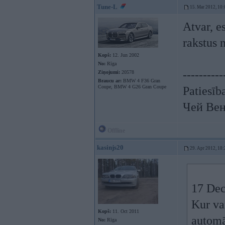
Tune-L
15. Mar 2012, 10:
Atvar, e
rakstus 
Kopš:
12. Jun 2002
No:
Rīga
----------
Ziņojumi:
20578
Braucu ar:
BMW 4 F36 Gran
Coupe, BMW 4 G26 Gran Coupe
Patiesīb
Чей Вен
Offline
kasinjs20
29. Apr 2012, 18:
17 Dec
Kur va
Kopš:
11. Oct 2011
automā
No:
Rīga