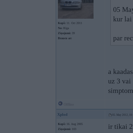
05 May
kur la
Kopš:
11. Oct 2011
No:
Rīga
Ziņojumi:
39
par rec
Braucu ar:
a kaadas
uz 3 vai
simptom
Offline
Xplod
05. May 2012, 10
Kopš:
16. Aug 2005
ir tikai 
Ziņojumi:
103