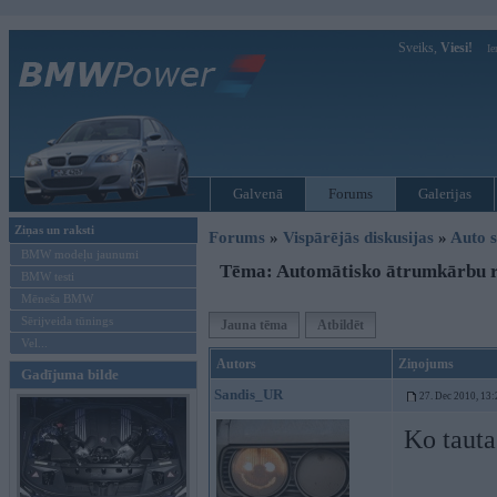
Sveiks,
Viesi!
Ie
Galvenā
Forums
Galerijas
Ziņas un raksti
Forums
»
Vispārējās diskusijas
»
Auto s
BMW modeļu jaunumi
Tēma: Automātisko ātrumkārbu 
BMW testi
Mēneša BMW
Sērijveida tūnings
Jauna tēma
Atbildēt
Vel...
Autors
Ziņojums
Gadījuma bilde
Sandis_UR
27. Dec 2010, 13:
Ko taut