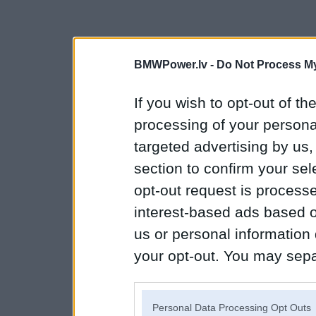
BMWPower.lv -
Do Not Process My
If you wish to opt-out of the
processing of your personal
targeted advertising by us
section to confirm your sel
opt-out request is proces
interest-based ads based o
us or personal information d
your opt-out. You may separ
disclosure of your personal
IAB’s list of downstream pa
Personal Data Processing Opt Outs