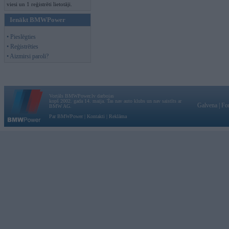
viesi un 1 reģistrēti lietotāji.
Ienākt BMWPower
• Pieslēgties
• Reģistrēties
• Aizmirsi paroli?
Vortāls BMWPower.lv darbojas
kopš 2002. gada 14. maija. Tas nav auto klubs un nav saistīts ar
Galvena
|
Fo
BMW AG.
Par BMWPower
|
Kontakti
|
Reklāma