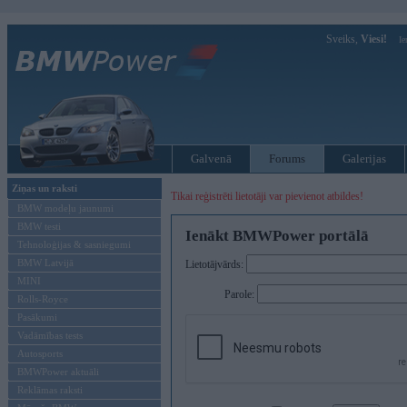
Sveiks,
Viesi!
Ie
Galvenā
Forums
Galerijas
Ziņas un raksti
Tikai reģistrēti lietotāji var pievienot atbildes!
BMW modeļu jaunumi
BMW testi
Ienākt BMWPower portālā
Tehnoloģijas & sasniegumi
BMW Latvijā
Lietotājvārds:
MINI
Parole:
Rolls-Royce
Pasākumi
Vadāmības tests
Autosports
BMWPower aktuāli
Reklāmas raksti