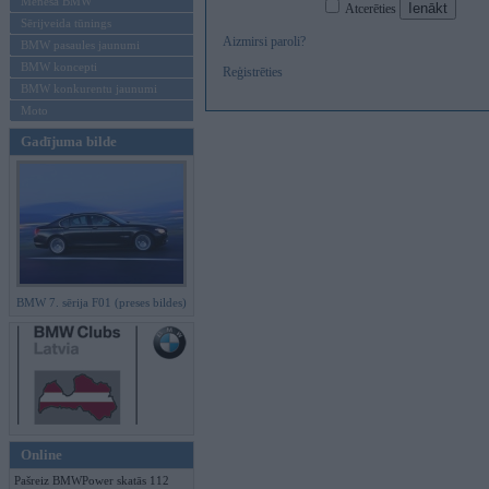
Mēneša BMW
Atcerēties
Sērijveida tūnings
Aizmirsi paroli?
BMW pasaules jaunumi
BMW koncepti
Reģistrēties
BMW konkurentu jaunumi
Moto
Gadījuma bilde
BMW 7. sērija F01 (preses bildes)
Online
Pašreiz BMWPower skatās 112