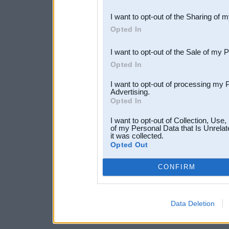
also be disclosed by us to 
I want to opt-out of the Sharing of 
Downstream Participants
th
Opted In
third parties.
I want to opt-out of the Sale of my 
Opted In
I want to opt-out of processing my 
Advertising.
Opted In
I want to opt-out of Collection, Use
of my Personal Data that Is Unrelat
it was collected.
Opted Out
CONFIRM
Data Deletion