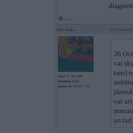
diagnost
Offline
Deivid
27. Oct 2010, 08
26 Oct
vai sk
tam) ne
Kopš:
02. Mar 2004
nebūtu
Ziņojumi:
40692
Braucu ar:
E46 M3 / C5X
jāieru
vai ar
nomain
un tad