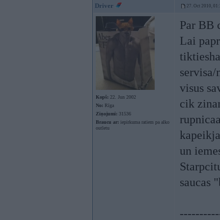
Driver
27. Oct 2010, 01
Par BB 
Lai papr
tiktiesh
servisa
visus sa
Kopš:
22. Jun 2002
cik zina
No:
Rīga
Ziņojumi:
31536
rupnicaa
Braucu ar:
iepirkuma ratiem pa alko
outletu
kapeikja
un iemes
Starpcit
saucas "
----------