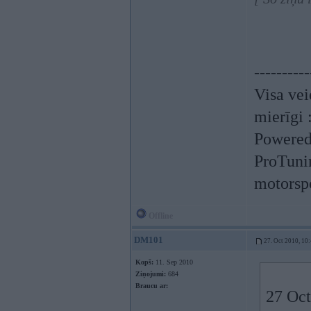
----------
Visa vei
mierīgi 
Powered
ProTuni
motorspo
Offline
DM101
27. Oct 2010, 10
Kopš:
11. Sep 2010
Ziņojumi:
684
Braucu ar:
27 Oct