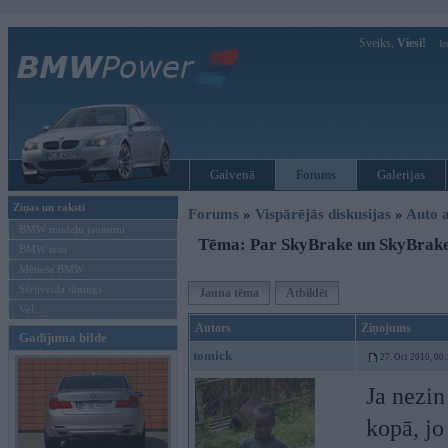
Sveiks,
Viesi!
Ie
Galvenā
Forums
Galerijas
Ziņas un raksti
Forums
»
Vispārējās diskusijas
»
Auto a
BMW modeļu jaunumi
Tēma: Par SkyBrake un SkyBrake
BMW testi
Mēneša BMW
Sērijveida tūnings
Jauna tēma
Atbildēt
Vel...
Autors
Ziņojums
Gadījuma bilde
tomick
27. Oct 2010, 00
Ja nezin
kopā, jo