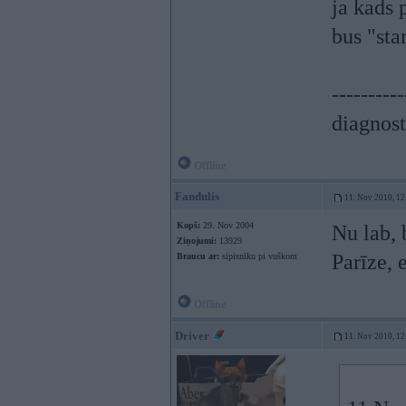
ja kads 
bus "sta
----------
diagnost
Offline
Fandulis
11. Nov 2010, 12
Kopš:
29. Nov 2004
Nu lab, 
Ziņojumi:
13929
Parīze, 
Braucu ar:
sipisnīku pi vuškom
Offline
Driver
11. Nov 2010, 12