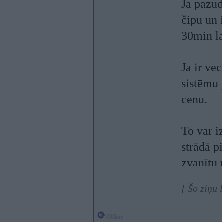
Ja pazud
čipu un 
30min l
Ja ir ve
sistēmu 
cenu.
To var i
strādā p
zvanītu 
[ Šo ziņu
Offline