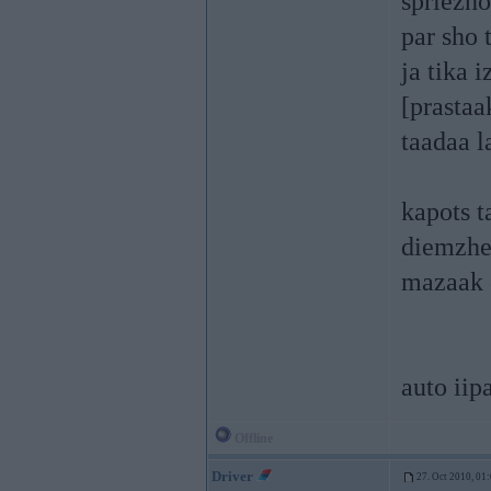
spriezho
par sho 
ja tika 
[prastaa
taadaa l
kapots t
diemzhee
mazaak e
auto iip
Offline
Driver
27. Oct 2010, 01