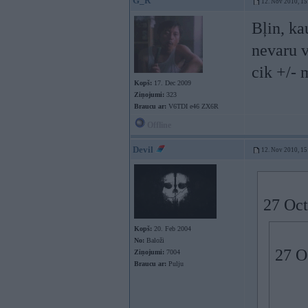
G_R
12. Nov 2010, 15
Bļin, ka
nevaru v
cik +/- 
Kopš:
17. Dec 2009
Ziņojumi:
323
Braucu ar:
V6TDI e46 ZX6R
Offline
Devil
12. Nov 2010, 15
27 Oct
Kopš:
20. Feb 2004
No:
Baloži
27 O
Ziņojumi:
7004
Braucu ar:
Pulju