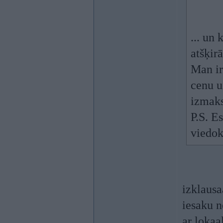
... un 
atšķir
Man ir
cenu u
izmak
P.S. E
viedok
izklausa
iesaku n
ar lokaa