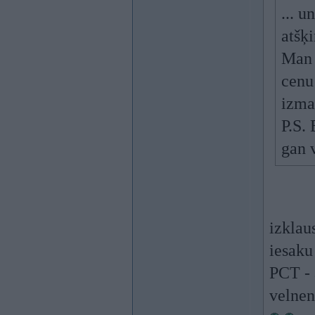
... u
atšķ
Man i
cenu
izma
P.S.
gan 
izklau
iesaku
PCT - 
velnen