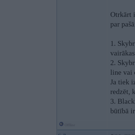
Otrkārt 
par paš
1. Skybr
vairākas
2. Skybr
line vai
Ja tiek 
redzēt, 
3. Blac
būtībā i
Offline