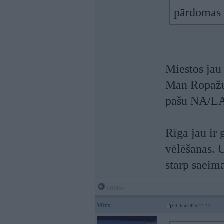
pārdomas p
Miestos jau
Man Ropažu 
pašu NA/L
Rīga jau ir 
vēlēšanas. U
starp saeim
Offline
Mizx
04. Jun 2025, 21:17