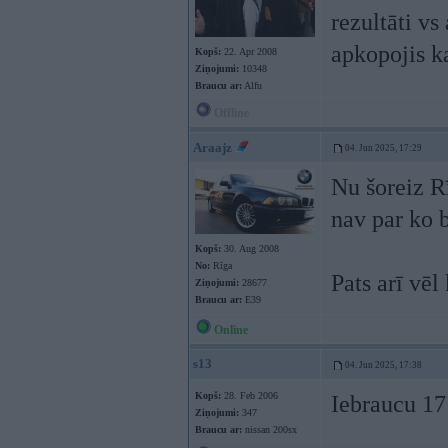
rezultāti vs
apkopojis ka
Kopš:
22. Apr 2008
Ziņojumi:
10348
Braucu ar:
Alfu
Offline
Araajz
04. Jun 2025, 17:29
Nu šoreiz Rī
nav par ko b
Kopš:
30. Aug 2008
No:
Rīga
Pats arī vēl
Ziņojumi:
28677
Braucu ar:
E39
Online
s13
04. Jun 2025, 17:38
Kopš:
28. Feb 2006
Iebraucu 17:
Ziņojumi:
347
Braucu ar:
nissan 200sx