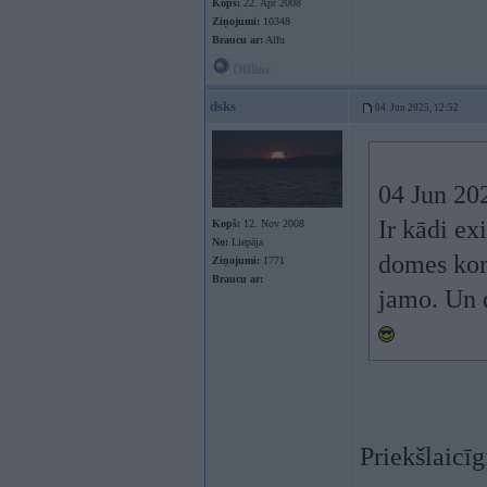
Kopš:
22. Apr 2008
Ziņojumi:
10348
Braucu ar:
Alfu
Offline
dsks
04. Jun 2025, 12:52
04 Jun 20
Ir kādi ex
Kopš:
12. Nov 2008
No:
Liepāja
domes komi
Ziņojumi:
1771
Braucu ar:
jamo. Un 
Priekšlaicīg