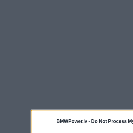
BMWPower.lv -
Do Not Process My