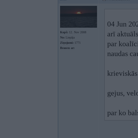
04 Jun 20
arī aktuāl
Kopš:
12. Nov 2008
No:
Liepāja
par koalīc
Ziņojumi:
1771
Braucu ar:
naudas cau
krieviskās 
gejus, vel
par ko bal