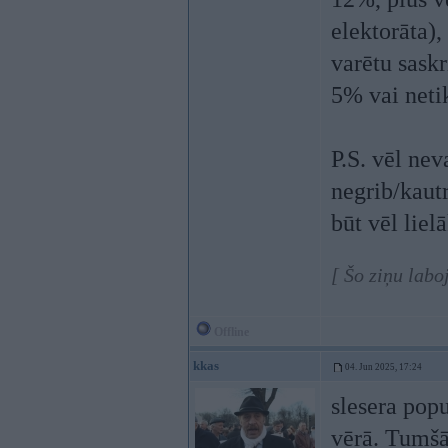
elektorāta)
varētu saskr
5% vai netik
P.S. vēl nev
negrib/kautr
būt vēl liel
[ Šo ziņu labo
Offline
kkas
04. Jun 2025, 17:24
slesera pop
vērā. Tumšās