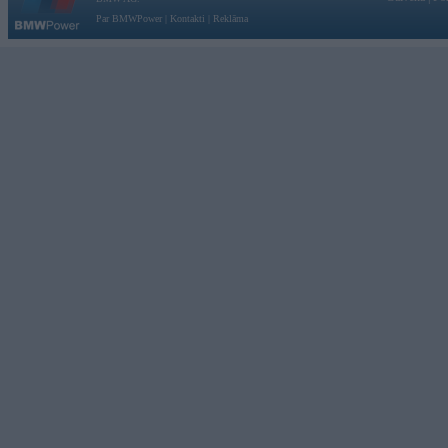
Par BMWPower
|
Kontakti
|
Reklāma