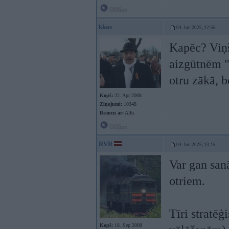
Offline
kkas
04. Jun 2025, 12:56
Kapēc? Viņš
aizgūtnēm "
otru zākā, b
Kopš:
22. Apr 2008
Ziņojumi:
10348
Braucu ar:
Alfu
Offline
RVR
04. Jun 2025, 13:16
Var gan sanā
otriem.
Tīri stratēģ
Kopš:
18. Sep 2008