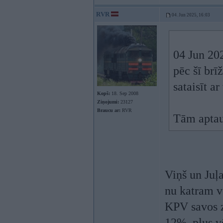
RVR
04. Jun 2025, 16:03
04 Jun 20
pēc šī brī
sataisīt a
Kopš:
18. Sep 2008
Ziņojumi:
23127
Braucu ar:
RVR
Tām aptauj
Viņš un Juļa
nu katram vē
KPV savos z
12%, plus vē