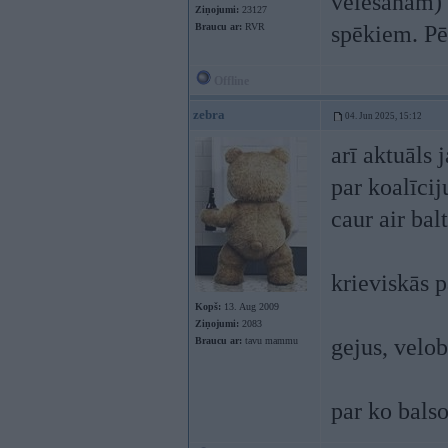
vēlēšanām) b
Ziņojumi:
23127
Braucu ar:
RVR
spēkiem. Pēc
Offline
zebra
04. Jun 2025, 15:12
arī aktuāls 
par koalīcij
caur air balt
krieviskās pa
Kopš:
13. Aug 2009
Ziņojumi:
2083
gejus, velob
Braucu ar:
tavu mammu
par ko balso