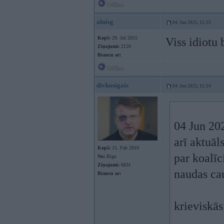
Offline
alnisg
04. Jun 2025, 15:23
Kopš:
29. Jul 2015
Viss idiotu 
Ziņojumi:
2120
Braucu ar:
Offline
divkosigais
04. Jun 2025, 15:24
04 Jun 20
arī aktuāl
Kopš:
15. Feb 2010
par koalīc
No:
Rīga
Ziņojumi:
6631
naudas cau
Braucu ar:
krieviskās 