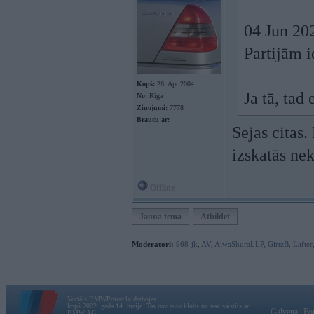
04 Jun 20
Partijām 
Kopš:
26. Apr 2004
Ja tā, tad
No:
Rīga
Ziņojumi:
7778
Braucu ar:
Sejas citas.
izskatās nek
Offline
Jauna tēma
Atbildēt
Moderatori:
968-jk
,
AV
,
AiwaShuraLLP
,
GirtzB
,
Lafter
Vortāls BMWPower.lv darbojas
kopš 2002. gada 14. maija. Tas nav auto klubs un nav saistīts ar
Galvena
|
Fo
BMW AG.