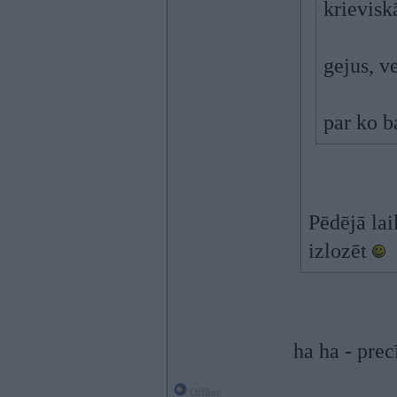
krieviskā
gejus, v
par ko b
Pēdējā lai
izlozēt
ha ha - prec
Offline