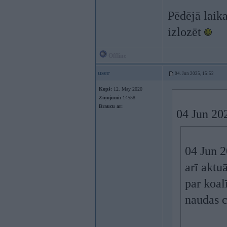
Pēdējā laika
izlozēt
Offline
user
04. Jun 2025, 15:52
Kopš:
12. May 2020
Ziņojumi:
14558
Braucu ar:
04 Jun 20
04 Jun 
arī aktu
par koal
naudas c