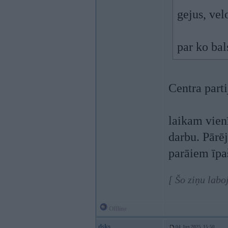
gejus, vel
par ko bal
Centra part
laikam vienī
darbu. Pārēj
parāiem īpa
[ Šo ziņu labo
Offline
dsks
04. Jun 2025, 15:50