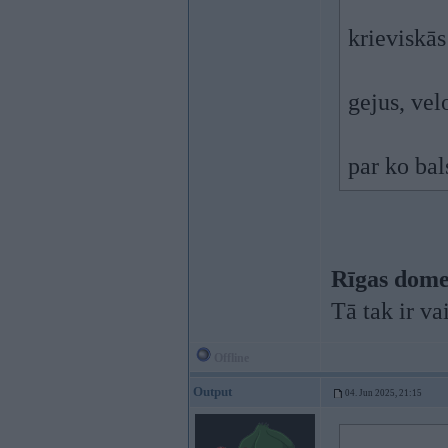
krieviskās 
gejus, vel
par ko bal
Rīgas dome
Tā tak ir va
Offline
Output
04. Jun 2025, 21:15