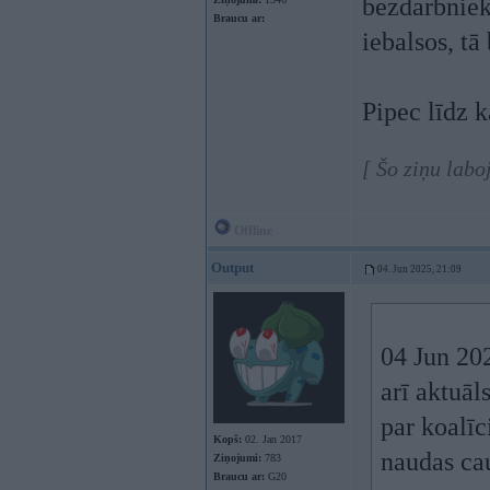
bezdarbniek
Braucu ar:
iebalsos, t
Pipec līdz 
[ Šo ziņu labo
Offline
Output
04. Jun 2025, 21:09
04 Jun 20
arī aktuāl
par koalīc
Kopš:
02. Jan 2017
naudas cau
Ziņojumi:
783
Braucu ar:
G20