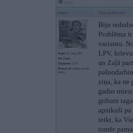
Offline
schizo
04. Jun 2025, 18:23
Biju nobalso
Problēma ir 
variantu. N
LPV, krievu
Kopš:
23. Sep 2007
No:
Dagda
un Zaļā par
Ziņojumi:
1175
Braucu ar:
kūtiņu un bez
pašnodarbin
jumta
ziņa, ka ne 
gadus miestā
gribam tagad
apnikuši pa 
teikt, ka Vi
tomēr pamazā