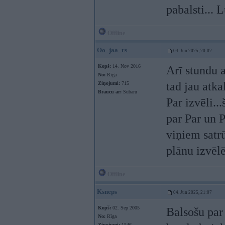
pabalsti... 
Offline
Oo_jaa_rs
04. Jun 2025, 20:02
Kopš:
14. Nov 2016
Arī stundu a
No:
Rīga
tad jau atka
Ziņojumi:
715
Braucu ar:
Subaru
Par izvēli..
par Par un P
viņiem satrū
plānu izvēl
Offline
Ksneps
04. Jun 2025, 21:07
Kopš:
02. Sep 2005
Balsošu par
No:
Rīga
Ziņojumi:
1546