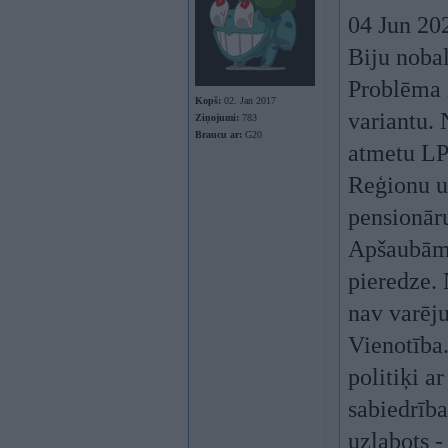
04 Jun 20
Biju nobal
Problēma i
Kopš:
02. Jan 2017
variantu. 
Ziņojumi:
783
Braucu ar:
G20
atmetu LPV
Reģionu un
pensionār
Apšaubāmu 
pieredze. 
nav varēju
Vienotība.
politiķi a
sabiedrība
uzlabots - 