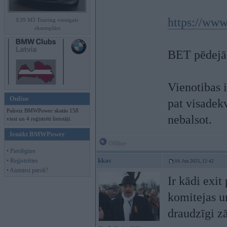
https://ww
E39 M5 Touring vienīgais
eksemplārs
BET pēdejā 
Vienotibas 
Online
pat visadekv
Pašreiz BMWPower skatās 158
nebalsot.
viesi un 4 reģistrēti lietotāji.
Ienākt BMWPower
Offline
• Pieslēgties
kkas
• Reģistrēties
04. Jun 2025, 12:42
• Aizmirsi paroli?
Ir kādi exit
komitejas un
draudzīgi z