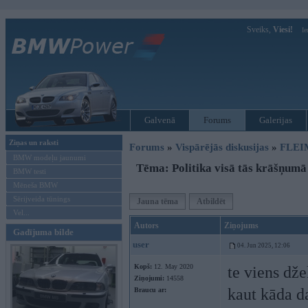
Sveiks,
Viesi!
Ie
Galvenā
Forums
Galerijas
Ziņas un raksti
Forums
»
Vispārējās diskusijas
»
FLEI
BMW modeļu jaunumi
Tēma: Politika visā tās krāšņumā
BMW testi
Mēneša BMW
Sērijveida tūnings
Jauna tēma
Atbildēt
Vel...
Autors
Ziņojums
Gadījuma bilde
user
04. Jun 2025, 12:06
Kopš:
12. May 2020
te viens dže
Ziņojumi:
14558
kaut kāda da
Braucu ar: