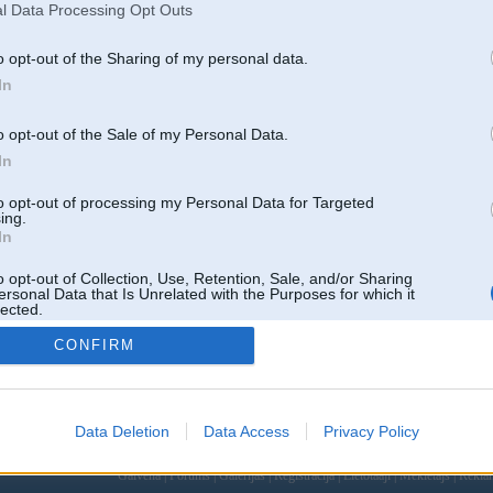
l Data Processing Opt Outs
o opt-out of the Sharing of my personal data.
In
o opt-out of the Sale of my Personal Data.
In
to opt-out of processing my Personal Data for Targeted
ing.
In
o opt-out of Collection, Use, Retention, Sale, and/or Sharing
ersonal Data that Is Unrelated with the Purposes for which it
lected.
Out
CONFIRM
Data Deletion
Data Access
Privacy Policy
 un nav saistīts ar
Galvena
|
Forums
|
Galerijas
|
Reģistrācija
|
Lietotaāji
|
Meklētājs
|
Reklā