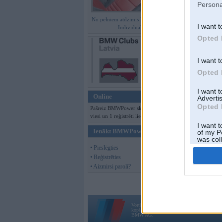
Persona
No pelniem atdzimis E36 M3 GT
I want t
Individual
Opted 
I want t
Opted 
I want 
Online
Advertis
Opted 
Pašreiz BMWPower skatās 107
viesi un 1 reģistrēti lietotāji.
I want t
Ienākt BMWPower
of my P
was col
Opted 
• Pieslēgties
• Reģistrēties
• Aizmirsi paroli?
Vortāls BMWPower.lv darbojas
kopš 2002. gada 14. maija. Tas nav auto klubs
BMW AG.