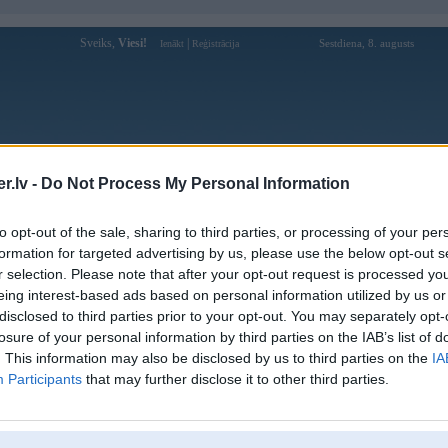
Sveiks,
Viesi!
|
Sestdiena, 8. augusts
Ienākt
Reģistrācija
Forums
Galerijas
Reģistrācija
Lietotāji
Meklētājs
.lv -
Do Not Process My Personal Information
pārējās diskusijas
»
FLEIMS
to opt-out of the sale, sharing to third parties, or processing of your per
tika visā tās krāšņumā
formation for targeted advertising by us, please use the below opt-out s
r selection. Please note that after your opt-out request is processed y
Atbildēt
9664 ziņojumi • Lapa 493 no 484 
eing interest-based ads based on personal information utilized by us or
disclosed to third parties prior to your opt-out. You may separately opt-
Ziņojums
losure of your personal information by third parties on the IAB’s list of
. This information may also be disclosed by us to third parties on the
IA
Atbildēt
9664 ziņojumi • Lapa 493 no 484 
Participants
that may further disclose it to other third parties.
k
,
AV
,
AiwaShuraLLP
,
GirtzB
,
Lafter
,
MarC
,
PERFS
,
RVR
,
SteelRat
,
VLD
,
linda
,
mrc
,
noisex
,
sm