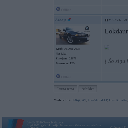
Offline
Araajz
24. Oct 2021, 20
Lokdaun
Kopš:
30. Aug 2008
No:
Rīga
Ziņojumi:
28676
[ Šo ziņu
Braucu ar:
E39
Offline
Jauna tēma
Atbildēt
Moderatori:
968-jk
,
AV
,
AiwaShuraLLP
,
GirtzB
,
Lafter
Vortāls BMWPower.lv darbojas
kopš 2002. gada 14. maija. Tas nav auto klubs un nav saistīts ar
Galvena
|
Fo