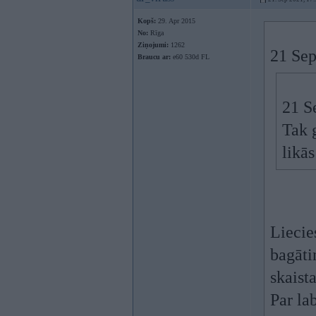
Kopš:
29. Apr 2015
No:
Rīga
Ziņojumi:
1262
21 Sep
Braucu ar:
e60 530d FL
21 S
Tak 
likā
Liecie
bagāti
skaist
Par la