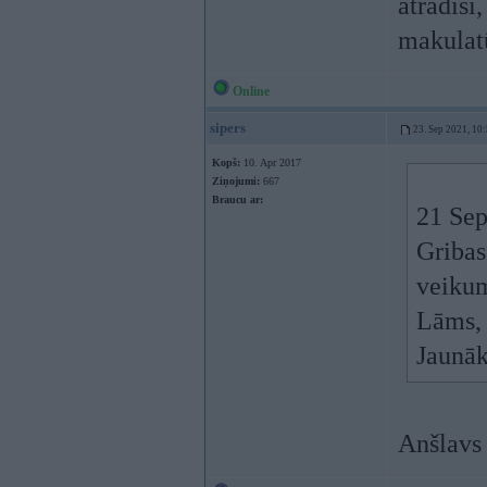
atradīsi
makulatū
Online
sipers
23. Sep 2021, 10
Kopš:
10. Apr 2017
Ziņojumi:
667
Braucu ar:
21 Sep
Gribas
veikum
Lāms, 
Jaunā
Anšlavs 