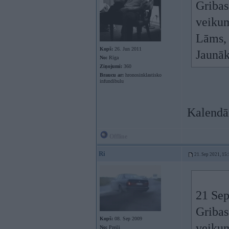
Gribas
veikum
Lāms, 
Kopš:
26. Jun 2011
Jaunā
No:
Rīga
Ziņojumi:
360
Braucu ar:
hronosinklastisko
infundibulu
Kalendā
Offline
Ri
21. Sep 2021, 15
21 Sep
Gribas
Kopš:
08. Sep 2009
veikum
No:
Preiļi