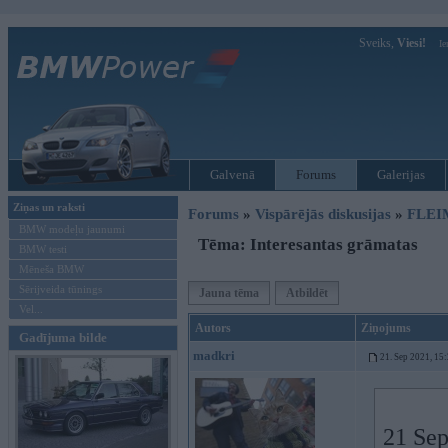
Sveiks,
Viesi!
Ie
Galvenā
Forums
Galerijas
Ziņas un raksti
Forums
»
Vispārējās diskusijas
»
FLEI
BMW modeļu jaunumi
Tēma: Interesantas grāmatas
BMW testi
Mēneša BMW
Sērijveida tūnings
Jauna tēma
Atbildēt
Vel...
Autors
Ziņojums
Gadījuma bilde
madkri
21. Sep 2021, 15
21 Sep