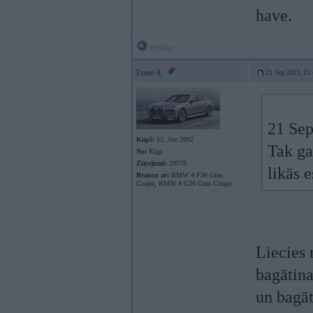
have.
Offline
Tune-L
21. Sep 2021, 15
21 Sep
Kopš:
12. Jun 2002
Tak ga
No:
Rīga
Ziņojumi:
20578
likās 
Braucu ar:
BMW 4 F36 Gran
Coupe, BMW 4 G26 Gran Coupe
Liecies 
bagātina
un bagā