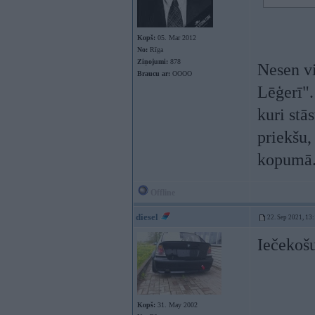
Kopš:
05. Mar 2012
No:
Rīga
Ziņojumi:
878
Nesen vi
Braucu ar:
OOOO
Lēģerī".
kuri stā
priekšu,
kopumā
Offline
diesel
22. Sep 2021, 13
Iečekoš
Kopš:
31. May 2002