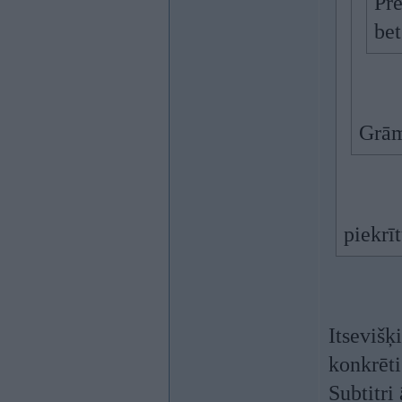
Pr
be
Grām
piekrī
Itsevišķ
konkrēti
Subtitri