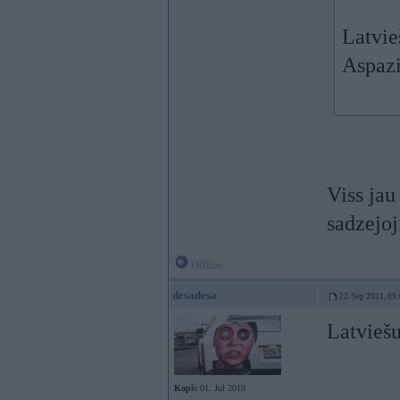
Latvieš
Aspazi
Viss jau
sadzejoj
Offline
desadesa
22. Sep 2021, 09
Latviešu
Kopš:
01. Jul 2019