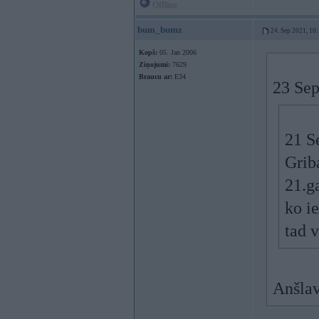
Offline
bum_bumz
24. Sep 2021, 10
Kopš:
05. Jan 2006
Ziņojumi:
7629
Braucu ar:
E34
23 Sep
21 S
Grib
21.g
ko ie
tad 
Anšlav