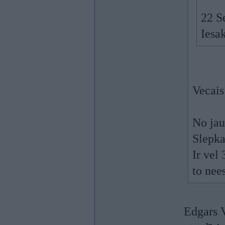
22 S
Iesa
Vecais
No jau
Slepka
Ir vel
to nee
Edgars V