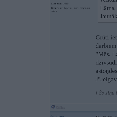
Ziņojumi:
1090
Lāms, 
Braucu ar:
kapeiku, mazu acajno un
miatu
Jaunā
Grūti ie
darbiem
"Mēs. La
dzīvsudr
astoņde
J"Jelgav
[ Šo ziņu 
Offline
dr_viruss
21. Sep 2021, 17