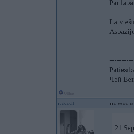
Par lab
Latviešu
Aspaziju
----------
Patiesīb
Чей Ве
Offline
rocknroll
21. Sep 2021, 15
21 Sep