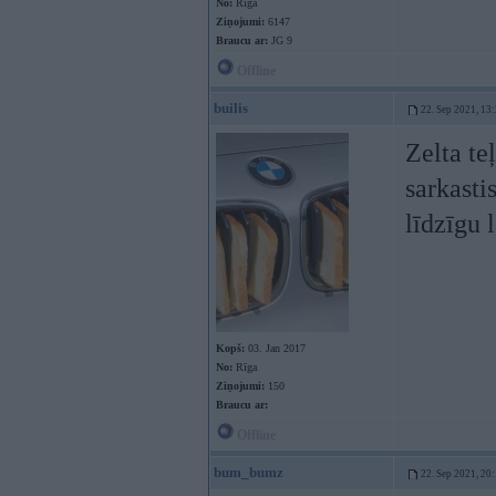
No:
Rīga
Ziņojumi:
6147
Braucu ar:
JG 9
Offline
builis
22. Sep 2021, 13
Zelta te
sarkasti
līdzīgu 
Kopš:
03. Jan 2017
No:
Rīga
Ziņojumi:
150
Braucu ar:
Offline
bum_bumz
22. Sep 2021, 20