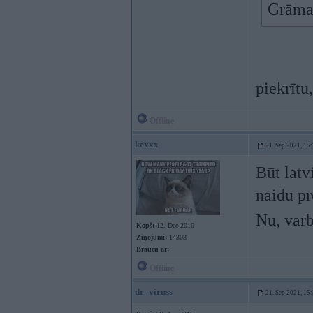
Grāmat
piekrītu
Offline
kexxx
21. Sep 2021, 15
Būt latv
naidu pr
Nu, varb
Kopš:
12. Dec 2010
Ziņojumi:
14308
Braucu ar:
Offline
dr_viruss
21. Sep 2021, 15