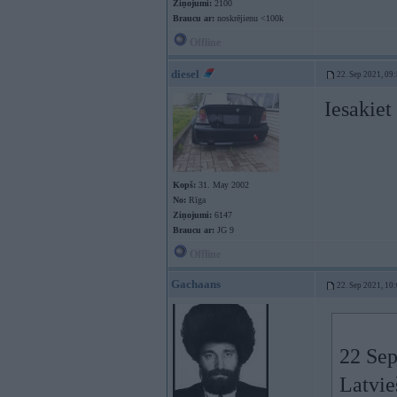
Ziņojumi:
2100
Braucu ar:
noskrējienu <100k
Offline
diesel
22. Sep 2021, 09
Iesakiet
Kopš:
31. May 2002
No:
Rīga
Ziņojumi:
6147
Braucu ar:
JG 9
Offline
Gachaans
22. Sep 2021, 10
22 Sep
Latvie