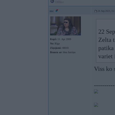
Offline
mc
24. Sep 2021, 15
22 Sep
Zelta 
Kopš:
11. Apr 2009
No:
Rīga
patika
Ziņojumi:
48018
Braucu ar:
lēnu žurciņu
variet
Viss ko s
----------