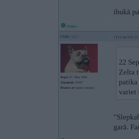
ibukā p
Online
VMR
24. Sep 2021, 15
22 Sep
Zelta 
Kopš:
07. May 2006
patika
Ziņojumi:
10347
Braucu ar:
sporta variantu
variet
"Slepkab
garā. Fa