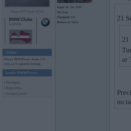
Kopš:
08. Dec 2009
Alpina B7S Turbo (E12)
No:
Rīga
21 S
Ziņojumi:
639
Braucu ar:
Tačku
21
Tun
Online
ar 
Pašreiz BMWPower skatās 135
viesi un 6 reģistrēti lietotāji.
Ienākt BMWPower
• Pieslēgties
• Reģistrēties
Prec
• Aizmirsi paroli?
nu t