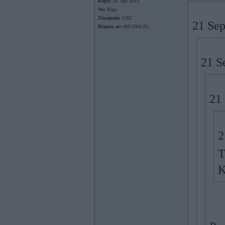
Kopš:
29. Apr 2015
No:
Rīga
Ziņojumi:
1262
21 Sep
Braucu ar:
e60 530d FL
21 S
21
2
T
K