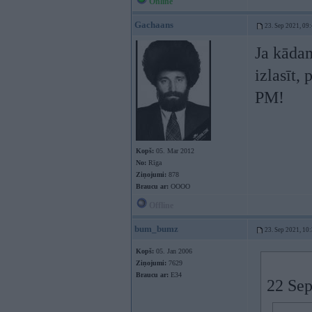
Online
Gachaans
23. Sep 2021, 09
Ja kādam
izlasīt, 
PM!
Kopš:
05. Mar 2012
No:
Rīga
Ziņojumi:
878
Braucu ar:
OOOO
Offline
bum_bumz
23. Sep 2021, 10
Kopš:
05. Jan 2006
Ziņojumi:
7629
Braucu ar:
E34
22 Sep