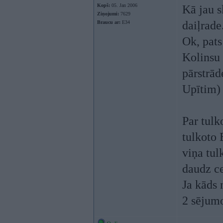
Kopš:
05. Jan 2006
Kā jau s
Ziņojumi:
7629
daiļrade
Braucu ar:
E34
Ok, pats
Kolinsu 
pārstrād
Upītim) 
Par tulk
tulkoto 
viņa tul
daudz ce
Ja kāds 
2 sējumo