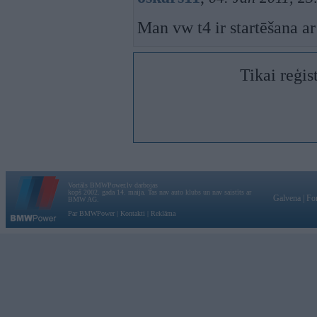
Man vw t4 ir startēšana ar
Tikai reģis
Vortāls BMWPower.lv darbojas
kopš 2002. gada 14. maija. Tas nav auto klubs un nav saistīts ar
Galvena
|
Fo
BMW AG.
Par BMWPower
|
Kontakti
|
Reklāma