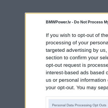
BMWPower.lv -
Do Not Process My
If you wish to opt-out of the
processing of your personal
targeted advertising by us
section to confirm your sel
opt-out request is proces
interest-based ads based o
us or personal information d
your opt-out. You may separ
disclosure of your personal
IAB’s list of downstream pa
Personal Data Processing Opt Outs