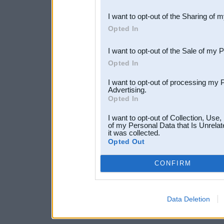
also be disclosed by us to 
I want to opt-out of the Sharing of 
Downstream Participants
th
Opted In
third parties.
I want to opt-out of the Sale of my 
Opted In
I want to opt-out of processing my 
Advertising.
Opted In
I want to opt-out of Collection, Use
of my Personal Data that Is Unrelat
it was collected.
Opted Out
CONFIRM
Data Deletion