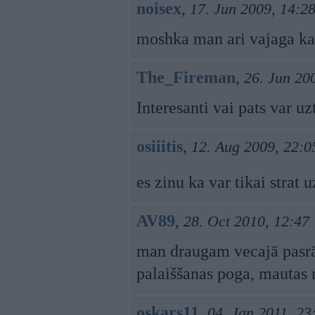
noisex
,
17. Jun 2009, 14:2
moshka man ari vajaga k
The_Fireman
,
26. Jun 20
Interesanti vai pats var uz
osiiitis
,
12. Aug 2009, 22:0
es zinu ka var tikai strat u
AV89
,
28. Oct 2010, 12:47
man draugam vecajā pasrātā
palaiššanas poga, mautas
oskars11
,
04. Jan 2011, 23