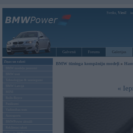
Sveiks,
Viesi!
Ie
Galvenā
Forums
Galerijas
Ziņas un raksti
BMW tūninga kompāniju modeļi
»
Ham
BMW modeļu jaunumi
BMW testi
Tehnoloģijas & sasniegumi
BMW Latvijā
« Iep
MINI
Rolls-Royce
Pasākumi
Vadāmības tests
Autosports
BMWPower aktuāli
Reklāmas raksti