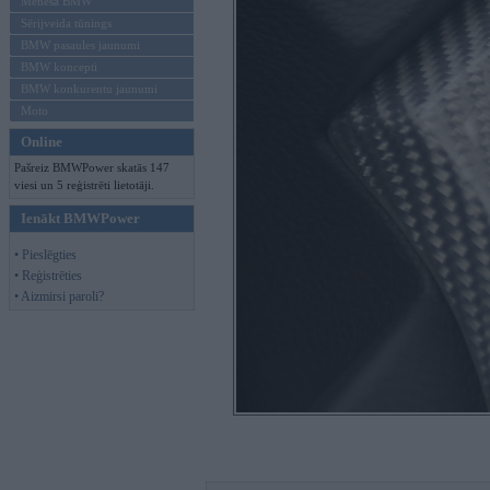
Mēneša BMW
Sērijveida tūnings
BMW pasaules jaunumi
BMW koncepti
BMW konkurentu jaunumi
Moto
Online
Pašreiz BMWPower skatās 147
viesi un 5 reģistrēti lietotāji.
Ienākt BMWPower
• Pieslēgties
• Reģistrēties
• Aizmirsi paroli?