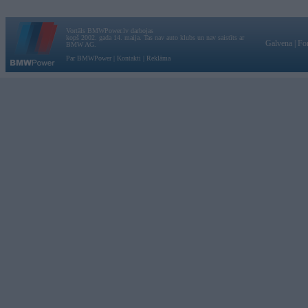
Vortāls BMWPower.lv darbojas
kopš 2002. gada 14. maija. Tas nav auto klubs un nav saistīts ar
Galvena
|
Fo
BMW AG.
Par BMWPower
|
Kontakti
|
Reklāma