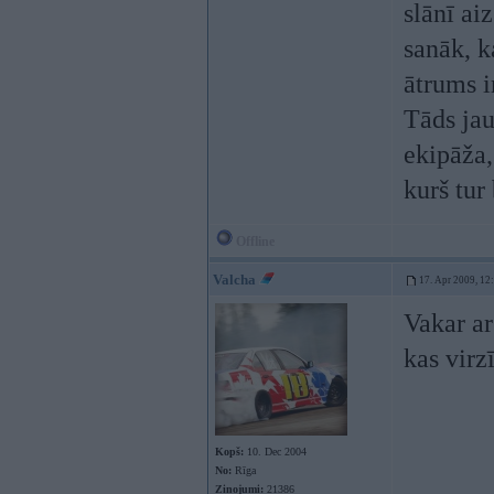
slānī ai
sanāk, k
ātrums i
Tāds jau
ekipāža, 
kurš tur
Offline
Valcha
17. Apr 2009, 12
Vakar ar
kas virz
Kopš:
10. Dec 2004
No:
Rīga
Ziņojumi:
21386