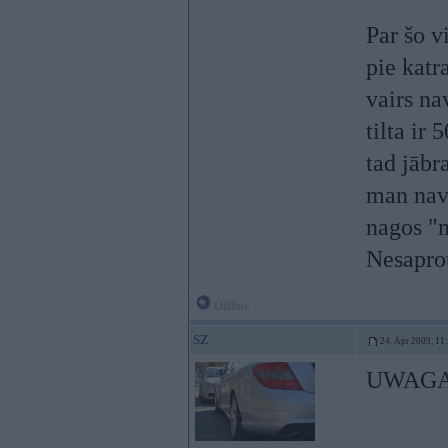
Par šo v
pie katr
vairs na
tilta ir
tad jābr
man nav 
nagos "
Nesapro
Offline
SZ
24. Apr 2009, 11
UWAGA