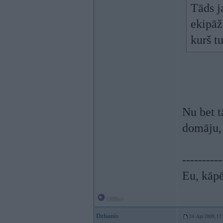
Tāds j
ekipāža
kurš t
Nu bet t
domāju,
----------
Eu, kāpē
Offline
Dzhanis
24. Apr 2009, 17