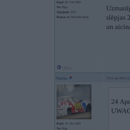
Kopš:
06. Feb 2004
Uzmanīgi
No:
Rīga
Ziņojumi:
2675
slēpjas 
Braucu ar:
Mercedes-Benz
un aicin
Offline
Valcha
24. Apr 2009, 11
24 Apr
UWAG
Kopš:
10. Dec 2004
No:
Rīga