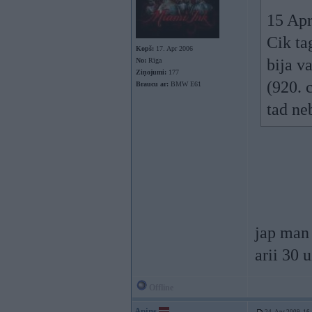
15 Apr
Cik ta
Kopš:
17. Apr 2006
bija va
No:
Rīga
Ziņojumi:
177
(920. 
Braucu ar:
BMW E61
tad ne
jap man 
arii 30
Offline
Apins