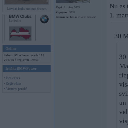
Nu es t
Kopš:
11. Aug 2005
Latvijas lauku tūninga šedevri
Ziņojumi:
3876
1. mar
Braucu ar:
Kas ir ar to arī braucu!
30 M
Online
30 
Pašreiz BMWPower skatās 111
viesi un 5 reģistrēti lietotāji.
Man
Ienākt BMWPower
rie
• Pieslēgties
vis
• Reģistrēties
• Aizmirsi paroli?
svi
un 
vel
vis