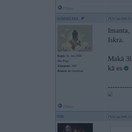
Offline
SCHNITZEL
24. Apr 2009, 15
Imanta,
Iskra.
Kopš:
26. Jun 2008
Makā 3
No:
Rīga
Ziņojumi:
3387
kā es
Braucu ar:
dyzelinas
----------
Offline
INK
24. Apr 2009, 15