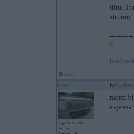
tiltu. T
ātrumu. 
----------
Koilover
Offline
Elksnis
25. Apr 2009, 00
menti bi
express
Kopš:
18. Mar 2008
No:
Rīga
Ziņojumi:
1583