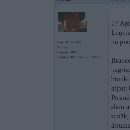
24. Apr 2009, 16
17 Apr
Ļeņins
nu pie
Kopš:
14. Sep 2008
No:
Rīga
Ziņojumi:
3469
Braucu ar:
RS, Jimny un R1200GS
Brauco
pagrie
braukt
atļauj
Posmā 
slānī 
sanāk,
ātrums