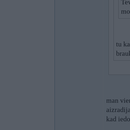
Tev
mor
tu k
brau
man vien
aizradij
kad iedo