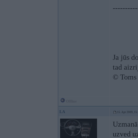
----------
Ja jūs d
tad aizrij
© Toms
Offline
LA
15. Apr 2009, 15
Uzmanās 
uzved uz