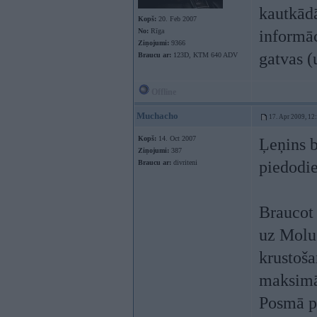
kautkādā
Kopš:
20. Feb 2007
No:
Rīga
informāc
Ziņojumi:
9366
gatvas (
Braucu ar:
123D, KTM 640 ADV
Offline
Muchacho
17. Apr 2009, 12
Kopš:
14. Oct 2007
Ļeņins b
Ziņojumi:
387
piedodie
Braucu ar:
divriteni
Braucot 
uz Molu 
krustoša
maksimā
Posmā pi