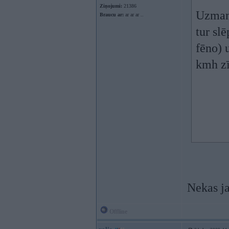
Ziņojumi:
21386
Uzmanī
Braucu ar:
ar ar ar ..
tur sl
fēno) 
kmh z
Nekas j
Offline