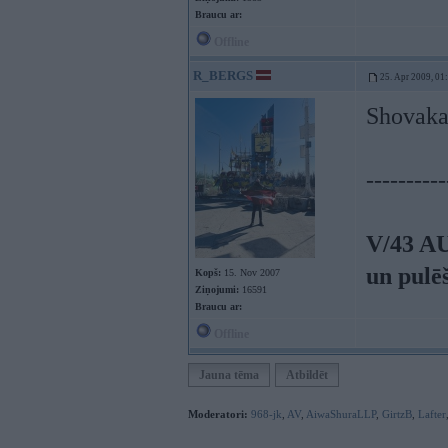
Braucu ar:
Offline
R_BERGS
25. Apr 2009, 01
Shovaka
----------
V/43 A
un pulē
Kopš:
15. Nov 2007
Ziņojumi:
16591
Braucu ar:
Offline
Jauna tēma
Atbildēt
Moderatori:
968-jk
,
AV
,
AiwaShuraLLP
,
GirtzB
,
Lafter