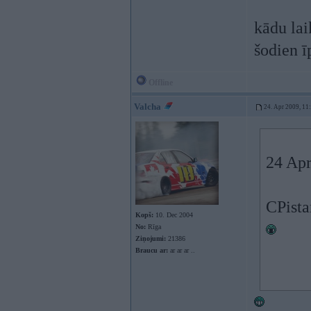
kādu lai
šodien ī
Offline
Valcha
24. Apr 2009, 11
24 Apr
CPista
Kopš:
10. Dec 2004
No:
Rīga
Ziņojumi:
21386
Braucu ar:
ar ar ar ..