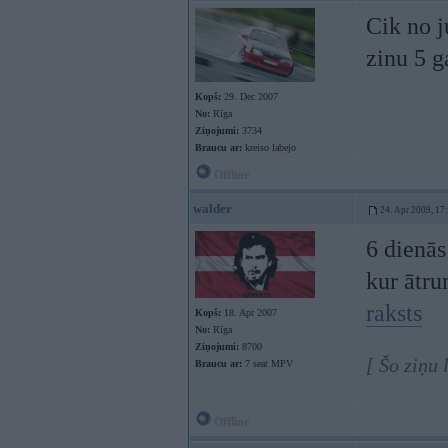
Cik no j
zinu 5 g
Kopš:
29. Dec 2007
No:
Rīga
Ziņojumi:
3734
Braucu ar:
kreiso labejo
Offline
walder
24. Apr 2009, 17
6 dienās
kur ātru
raksts
Kopš:
18. Apr 2007
No:
Rīga
Ziņojumi:
8700
[ Šo ziņu
Braucu ar:
7 seat MPV
Offline