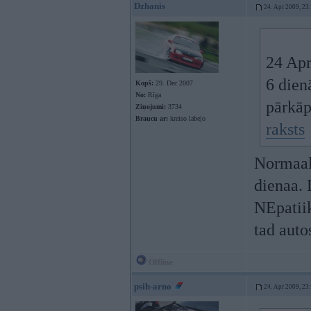
Dzhanis
24. Apr 2009, 23
24 Apr
6 dienā
Kopš:
29. Dec 2007
No:
Rīga
pārkāp
Ziņojumi:
3734
Braucu ar:
kreiso labejo
raksts
Normaal
dienaa
NEpatiik
tad auto
Offline
psih-arno
24. Apr 2009, 23