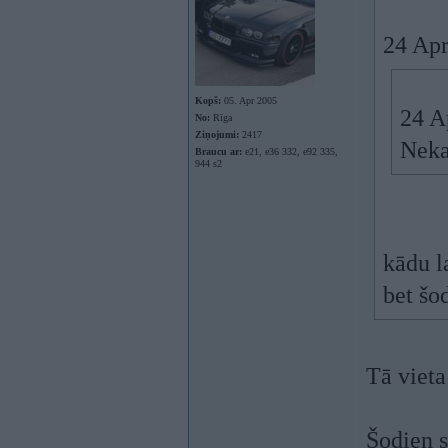
24 Apr
Kopš:
05. Apr 2005
24 A
No:
Rīga
Ziņojumi:
2417
Neka
Braucu ar:
e21, e36 332, e92 335,
944 s2
kādu l
bet šo
Tā vieta
Šodien s