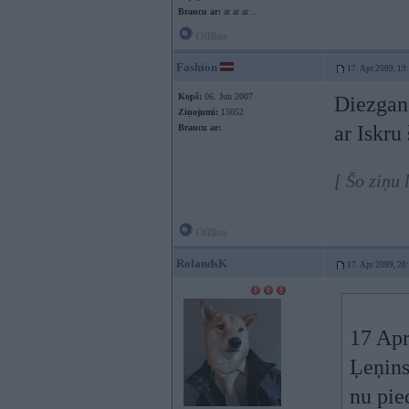
Braucu ar:
ar ar ar ..
Offline
Fashion
17. Apr 2009, 19
Kopš:
06. Jun 2007
Diezgan
Ziņojumi:
15052
ar Iskru
Braucu ar:
[ Šo ziņu
Offline
RolandsK
17. Apr 2009, 20
17 Apr
Ļeņins
nu pie