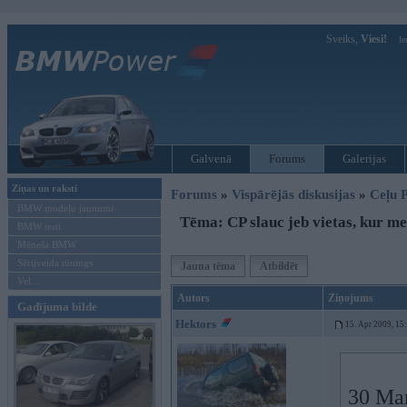
Sveiks,
Viesi!
Ie
Galvenā
Forums
Galerijas
Ziņas un raksti
Forums
»
Vispārējās diskusijas
»
Ceļu P
BMW modeļu jaunumi
Tēma: CP slauc jeb vietas, kur me
BMW testi
Mēneša BMW
Sērijveida tūnings
Jauna tēma
Atbildēt
Vel...
Autors
Ziņojums
Gadījuma bilde
Hektors
15. Apr 2009, 15
30 Mar