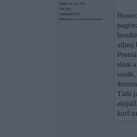
Kopš:
06. Sep 2006
No:
Rīga
Brauco
Ziņojumi:
3653
Braucu ar:
ᴑᴑ un Zaļo Briesmoni
pagrie
braukt
atļauj
Posmā 
slānī 
sanāk,
ātrums
Tāds j
ekipāža
kurš t