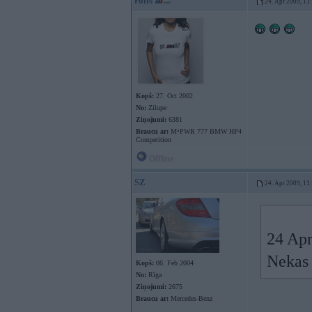
rolis
24. Apr 2009, 11
Kopš:
27. Oct 2002
No:
Zilupe
Ziņojumi:
6381
Braucu ar:
M•PWR 777 BMW HP4
Competition
Offline
SZ
24. Apr 2009, 11
24 Apr
Nekas
Kopš:
06. Feb 2004
No:
Rīga
Ziņojumi:
2675
Braucu ar:
Mercedes-Benz