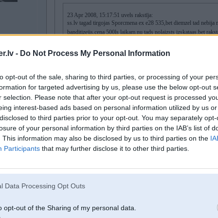
23 Apr 2008, 15:17:51 uvels rakstīja:
ss.lv tagad tirgojas Sporcmena ex e28 535,bet diemzel tad nebija
banditizejis,cena 500ls laikam,nu tads nolaizsts izskataas,bet rak
.lv -
Do Not Process My Personal Information
netradu tur taadu ieksh ss.lv iemet linku!
to opt-out of the sale, sharing to third parties, or processing of your per
formation for targeted advertising by us, please use the below opt-out s
r selection. Please note that after your opt-out request is processed y
es arii gribeetu vinju redzeet.
eing interest-based ads based on personal information utilized by us or
disclosed to third parties prior to your opt-out. You may separately opt-
ceko bnmw kuri sodien ir ielikti pardosana un saliec pec cenas un tur augsp
losure of your personal information by third parties on the IAB’s list of
. This information may also be disclosed by us to third parties on the
IA
Participants
that may further disclose it to other third parties.
23. Apr 2008, 16:46
23 Apr 2008, 16:18:40 LaurisA rakstīja:
l Data Processing Opt Outs
23 Apr 2008, 15:24:40 patric rakstīja:
o opt-out of the Sharing of my personal data.
e28 m5 var atvest no usa