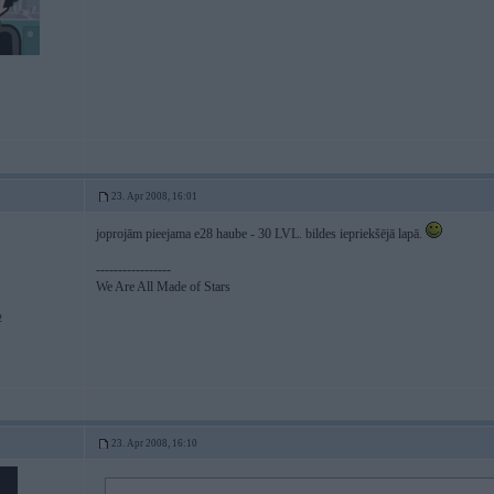
23. Apr 2008, 16:01
joprojām pieejama e28 haube - 30 LVL. bildes iepriekšējā lapā.
-----------------
We Are All Made of Stars
2
23. Apr 2008, 16:10