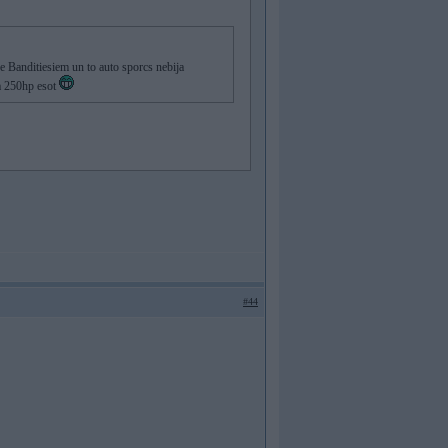
e Banditiesiem un to auto sporcs nebija
ka 250hp esot
#44