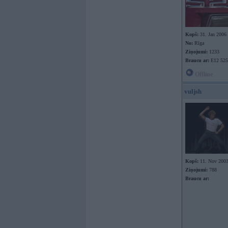
Kopš:
31. Jan 2006
No:
Rīga
Ziņojumi:
1233
Braucu ar:
E12 525
Offline
vuljsh
Kopš:
11. Nov 200
Ziņojumi:
788
Braucu ar: