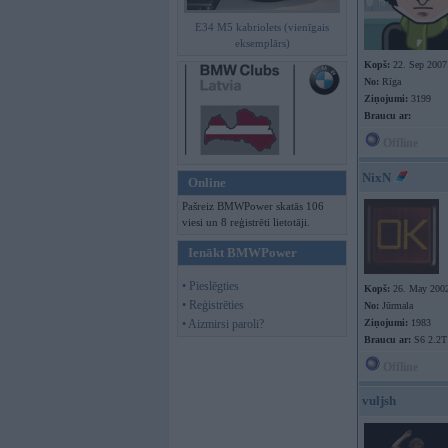
E34 M5 kabriolets (vienīgais
eksemplārs)
Kopš:
22. Sep 2007
No:
Rīga
Ziņojumi:
3199
Braucu ar:
Offline
NixN
Online
Pašreiz BMWPower skatās 106
viesi un 8 reģistrēti lietotāji.
Ienākt BMWPower
• Pieslēgties
Kopš:
26. May 200
• Reģistrēties
No:
Jūrmala
• Aizmirsi paroli?
Ziņojumi:
1983
Braucu ar:
S6 2.2T
Offline
vuljsh