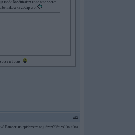
ija mode Banditiesiem un to auto sporcs
as,bet raksta ka 250hp esot
gspuse ari buus!
#49
ija? Bamperi un spidometrs ar jūdzēm? Vai vēl kaut kas