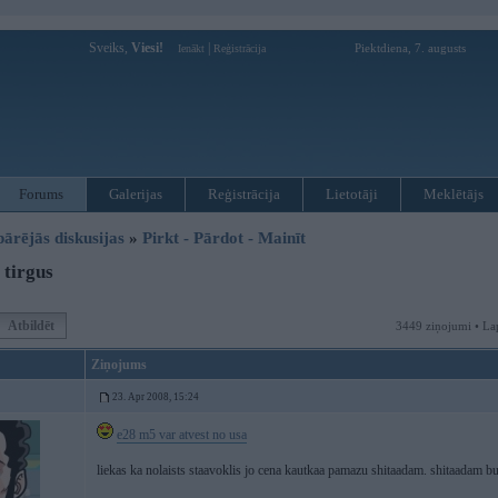
Sveiks,
Viesi!
|
Piektdiena, 7. augusts
Ienākt
Reģistrācija
Forums
Galerijas
Reģistrācija
Lietotāji
Meklētājs
pārējās diskusijas
»
Pirkt - Pārdot - Mainīt
tirgus
Atbildēt
3449 ziņojumi • La
Ziņojums
23. Apr 2008, 15:24
e28 m5 var atvest no usa
liekas ka nolaists staavoklis jo cena kautkaa pamazu shitaadam. shitaadam b