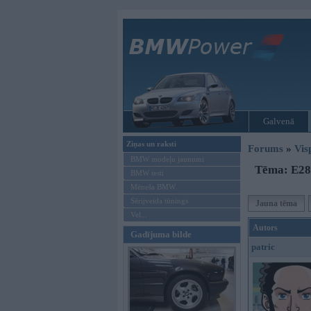
Galvenā
Ziņas un raksti
Forums
»
Vis
BMW modeļu jaunumi
Tēma: E28 
BMW testi
Mēneša BMW
Sērijveida tūnings
Jauna tēma
Vel...
Autors
Gadījuma bilde
patric