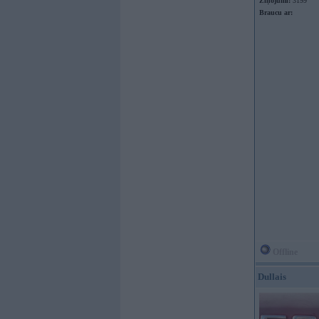
Ziņojumi:
3199
Braucu ar:
Offline
Dullais