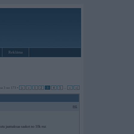
Reklāma
pa 3 no 173 •
|«
«
1
2
3
4
5
...
»
»|
#41
uutu jaamaksaa saakot no 10k eur.