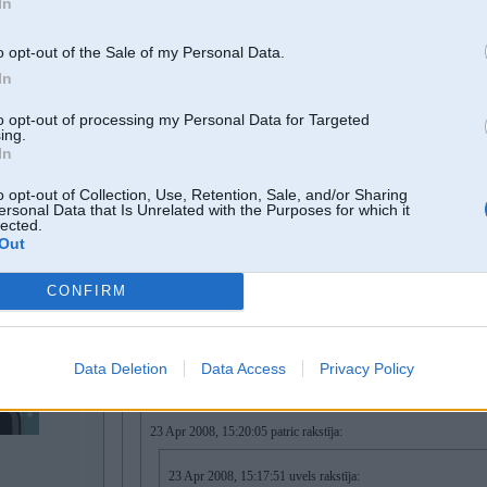
In
liekas ka nolaists staavoklis jo cena kautkaa pamazu shitaadam. shit
o opt-out of the Sale of my Personal Data.
In
Tie USA bamperi ir pretīgākais , kas var būt
to opt-out of processing my Personal Data for Targeted
ing.
In
o opt-out of Collection, Use, Retention, Sale, and/or Sharing
bamperi ir
bet tos jau var noraut un uzlikt normaalus
ersonal Data that Is Unrelated with the Purposes for which it
lected.
Out
23. Apr 2008, 16:48
CONFIRM
23 Apr 2008, 16:46:01 uvels rakstīja:
Data Deletion
Data Access
Privacy Policy
23 Apr 2008, 16:10:53 vuljsh rakstīja:
23 Apr 2008, 15:20:05 patric rakstīja:
23 Apr 2008, 15:17:51 uvels rakstīja: