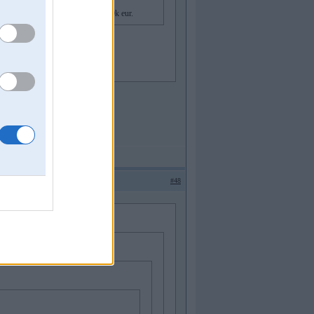
aadam buutu jaamaksaa saakot no 10k eur.
#48