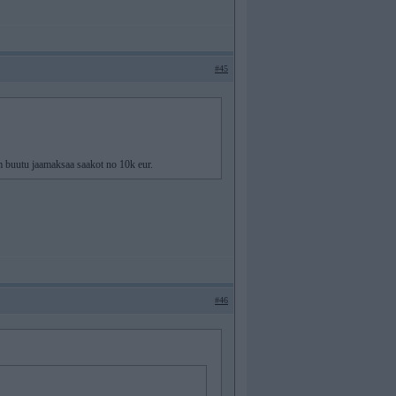
#45
am buutu jaamaksaa saakot no 10k eur.
#46