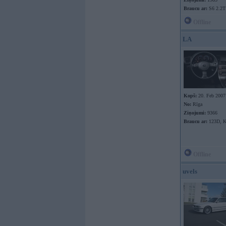
Braucu ar:
S6 2.2T
Offline
LA
Kopš:
20. Feb 2007
No:
Rīga
Ziņojumi:
9366
Braucu ar:
123D, 
Offline
uvels