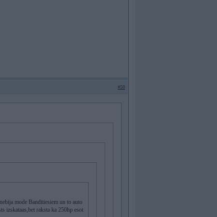
#50
 nebija mode Banditiesiem un to auto
sts izskataas,bet raksta ka 250hp esot