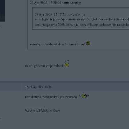
23 Apr 2008, 15:20:05 patric rakstīja:
23 Apr 2008, 15:17:51 uvels rakstīja:
ss.lv tagad tirgojas Sporcmena ex e28 535,bet diemzel tad nebija mod
banditizejis,cena 500ls laikam,nu tads nolaizsts izskataas,bet raksta 
3
netradu tur taadu ieksh ss.lv iemet linku!
es arii gribeetu vinju redzeet.
23. Apr 2008, 16:16
nez skatijos, nefigauskas ss'ā neatradu.
-----------------
We Are All Made of Stars
2