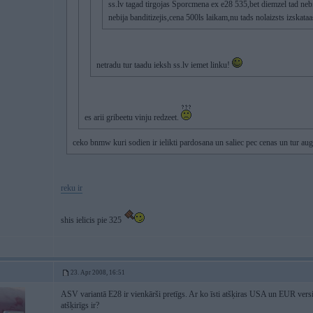
ss.lv tagad tirgojas Sporcmena ex e28 535,bet diemzel tad neb
nebija banditizejis,cena 500ls laikam,nu tads nolaizsts izskata
netradu tur taadu ieksh ss.lv iemet linku!
es arii gribeetu vinju redzeet.
ceko bnmw kuri sodien ir ielikti pardosana un saliec pec cenas un tur au
reku ir
shis ielicis pie 325
23. Apr 2008, 16:51
ASV variantā E28 ir vienkārši pretīgs. Ar ko īsti atšķiras USA un EUR vers
atšķirīgs ir?