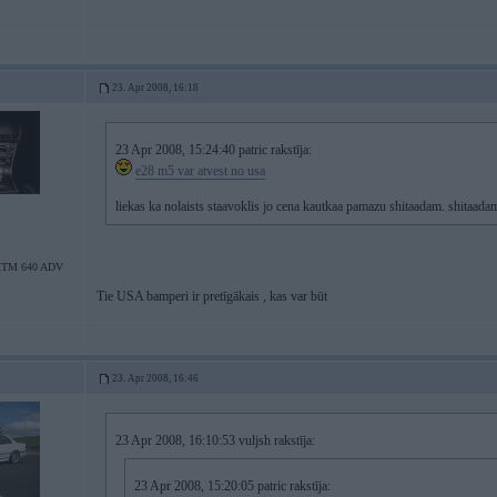
23. Apr 2008, 16:18
23 Apr 2008, 15:24:40 patric rakstīja:
e28 m5 var atvest no usa
liekas ka nolaists staavoklis jo cena kautkaa pamazu shitaadam. shitaad
KTM 640 ADV
Tie USA bamperi ir pretīgākais , kas var būt
23. Apr 2008, 16:46
23 Apr 2008, 16:10:53 vuljsh rakstīja:
23 Apr 2008, 15:20:05 patric rakstīja: