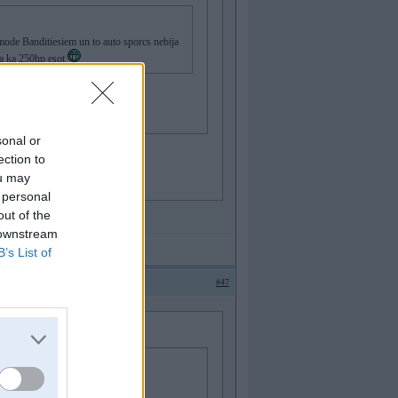
 mode Banditiesiem un to auto sporcs nebija
sta ka 250hp esot
sonal or
ection to
ou may
 personal
out of the
use ari buus!
 downstream
B’s List of
#47