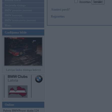
Mēneša BMW
Atcerēties
Sērijveida tūnings
Aizmirsi paroli?
BMW pasaules jaunumi
BMW koncepti
Reģistrēties
BMW konkurentu jaunumi
Moto
Gadījuma bilde
Latvijas lauku tūninga šedevri
Online
Pašreiz BMWPower skatās 124