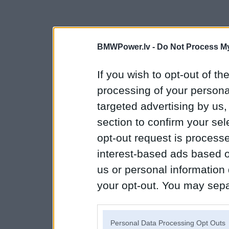
BMWPower.lv -
Do Not Process My
If you wish to opt-out of the
processing of your personal
targeted advertising by us
section to confirm your sel
opt-out request is proces
interest-based ads based o
us or personal information d
your opt-out. You may separ
disclosure of your personal
IAB’s list of downstream pa
Personal Data Processing Opt Outs