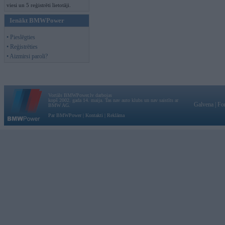
viesi un 5 reģistrēti lietotāji.
Ienākt BMWPower
• Pieslēgties
• Reģistrēties
• Aizmirsi paroli?
Vortāls BMWPower.lv darbojas
kopš 2002. gada 14. maija. Tas nav auto klubs un nav saistīts ar
Galvena
|
Fo
BMW AG.
Par BMWPower
|
Kontakti
|
Reklāma