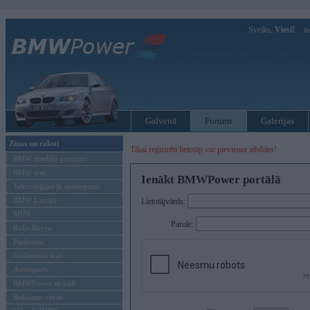
Sveiks,
Viesi!
Ie
Galvenā
Forums
Galerijas
Ziņas un raksti
Tikai reģistrēti lietotāji var pievienot atbildes!
BMW modeļu jaunumi
BMW testi
Ienākt BMWPower portālā
Tehnoloģijas & sasniegumi
BMW Latvijā
Lietotājvārds:
MINI
Parole:
Rolls-Royce
Pasākumi
Vadāmības tests
Autosports
BMWPower aktuāli
Reklāmas raksti