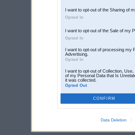
also be disclosed by us to 
I want to opt-out of the Sharing of 
Downstream Participants
th
Opted In
third parties.
I want to opt-out of the Sale of my 
Opted In
I want to opt-out of processing my 
Advertising.
Opted In
I want to opt-out of Collection, Use
of my Personal Data that Is Unrelat
it was collected.
Opted Out
CONFIRM
Data Deletion