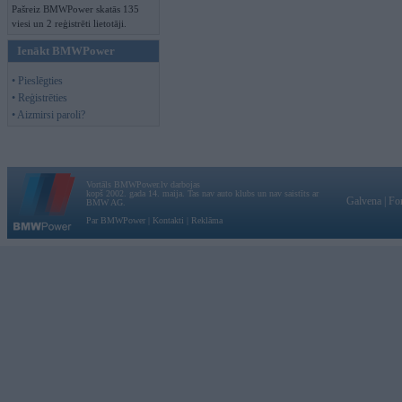
Pašreiz BMWPower skatās 135
viesi un 2 reģistrēti lietotāji.
Ienākt BMWPower
• Pieslēgties
• Reģistrēties
• Aizmirsi paroli?
Vortāls BMWPower.lv darbojas
kopš 2002. gada 14. maija. Tas nav auto klubs un nav saistīts ar
Galvena
|
Fo
BMW AG.
Par BMWPower
|
Kontakti
|
Reklāma