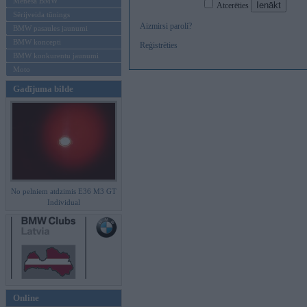
Mēneša BMW
Atcerēties
Sērijveida tūnings
Aizmirsi paroli?
BMW pasaules jaunumi
BMW koncepti
Reģistrēties
BMW konkurentu jaunumi
Moto
Gadījuma bilde
No pelniem atdzimis E36 M3 GT
Individual
Online