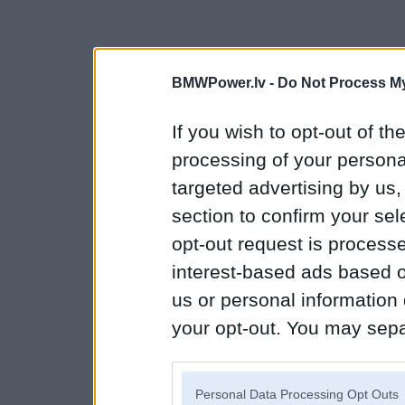
BMWPower.lv -
Do Not Process My
If you wish to opt-out of the
processing of your personal
targeted advertising by us
section to confirm your sel
opt-out request is proces
interest-based ads based o
us or personal information d
your opt-out. You may separ
disclosure of your personal
IAB’s list of downstream pa
Personal Data Processing Opt Outs