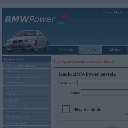
Sveiks,
Viesi!
Ie
Galvenā
Forums
Galerijas
Ziņas un raksti
Tikai reģistrēti lietotāji var pievienot atbildes!
BMW modeļu jaunumi
BMW testi
Ienākt BMWPower portālā
Tehnoloģijas & sasniegumi
BMW Latvijā
Lietotājvārds:
MINI
Parole:
Rolls-Royce
Pasākumi
Vadāmības tests
Autosports
BMWPower aktuāli
Reklāmas raksti