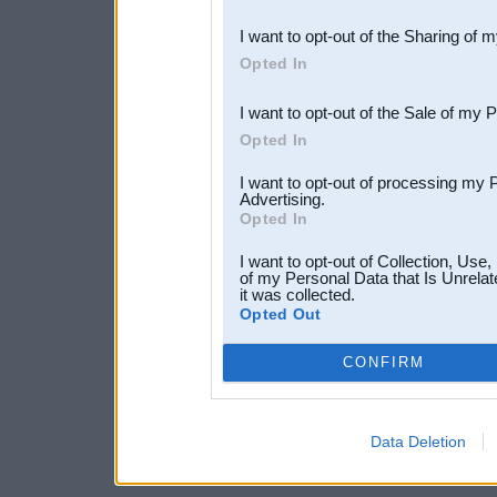
also be disclosed by us to 
I want to opt-out of the Sharing of 
Downstream Participants
th
Opted In
third parties.
I want to opt-out of the Sale of my 
Opted In
I want to opt-out of processing my 
Advertising.
Opted In
I want to opt-out of Collection, Use
of my Personal Data that Is Unrelat
it was collected.
Opted Out
CONFIRM
Data Deletion