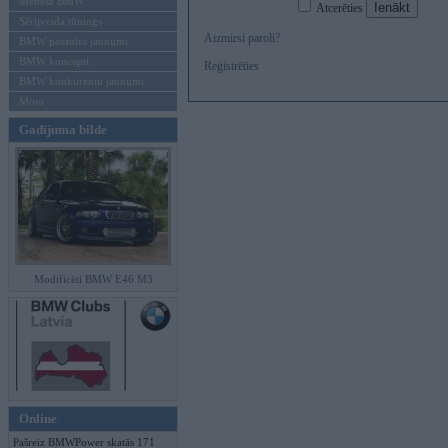
Mēneša BMW
Atcerēties
Sērijveida tūnings
Aizmirsi paroli?
BMW pasaules jaunumi
BMW koncepti
Reģistrēties
BMW konkurentu jaunumi
Moto
Gadījuma bilde
Modificēti BMW E46 M3
Online
Pašreiz BMWPower skatās 171