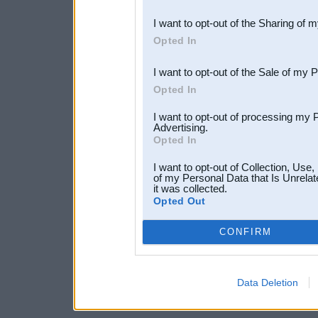
also be disclosed by us to 
I want to opt-out of the Sharing of 
Downstream Participants
th
Opted In
third parties.
I want to opt-out of the Sale of my 
Opted In
I want to opt-out of processing my 
Advertising.
Opted In
I want to opt-out of Collection, Use
of my Personal Data that Is Unrelat
it was collected.
Opted Out
CONFIRM
Data Deletion