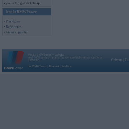
viesi un 8 reģistrēti lietotāji.
Ienākt BMWPower
• Pieslēgties
• Reģistrēties
• Aizmirsi paroli?
Vortāls BMWPower.lv darbojas
kopš 2002. gada 14. maija. Tas nav auto klubs un nav saistīts ar
Galvena
|
Fo
BMW AG.
Par BMWPower
|
Kontakti
|
Reklāma