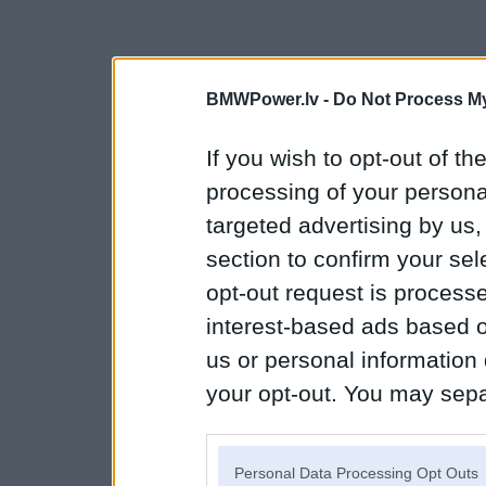
BMWPower.lv -
Do Not Process My
If you wish to opt-out of the
processing of your personal
targeted advertising by us
section to confirm your sel
opt-out request is proces
interest-based ads based o
us or personal information d
your opt-out. You may separ
disclosure of your personal
IAB’s list of downstream pa
Personal Data Processing Opt Outs