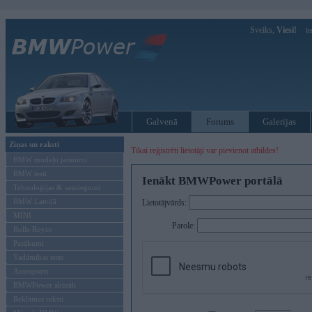
Sveiks,
Viesi!
Ie
Galvenā
Forums
Galerijas
Ziņas un raksti
Tikai reģistrēti lietotāji var pievienot atbildes!
BMW modeļu jaunumi
BMW testi
Ienākt BMWPower portālā
Tehnoloģijas & sasniegumi
BMW Latvijā
Lietotājvārds:
MINI
Parole:
Rolls-Royce
Pasākumi
Vadāmības tests
Autosports
BMWPower aktuāli
Reklāmas raksti