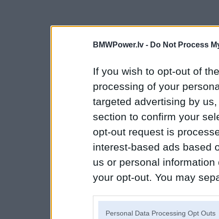
BMWPower.lv -
Do Not Process My
If you wish to opt-out of the
processing of your personal
targeted advertising by us
section to confirm your sel
opt-out request is proces
interest-based ads based o
us or personal information d
your opt-out. You may separ
disclosure of your personal
IAB’s list of downstream pa
Personal Data Processing Opt Outs