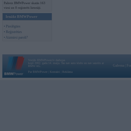
Pašreiz BMWPower skatās 163
viesi un 0 reģistrēti lietotāji.
Ienākt BMWPower
• Pieslēgties
• Reģistrēties
• Aizmirsi paroli?
Vortāls BMWPower.lv darbojas
kopš 2002. gada 14. maija. Tas nav auto klubs un nav saistīts ar
Galvena
|
Fo
BMW AG.
Par BMWPower
|
Kontakti
|
Reklāma