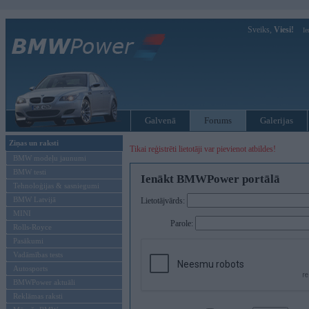
Sveiks,
Viesi!
Ie
Galvenā
Forums
Galerijas
Ziņas un raksti
Tikai reģistrēti lietotāji var pievienot atbildes!
BMW modeļu jaunumi
BMW testi
Ienākt BMWPower portālā
Tehnoloģijas & sasniegumi
BMW Latvijā
Lietotājvārds:
MINI
Parole:
Rolls-Royce
Pasākumi
Vadāmības tests
Autosports
BMWPower aktuāli
Reklāmas raksti