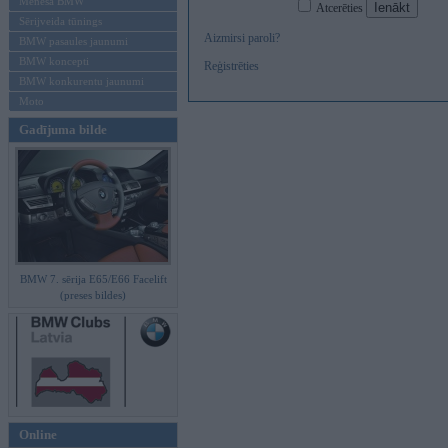
Mēneša BMW
Atcerēties
Sērijveida tūnings
Aizmirsi paroli?
BMW pasaules jaunumi
BMW koncepti
Reģistrēties
BMW konkurentu jaunumi
Moto
Gadījuma bilde
BMW 7. sērija E65/E66 Facelift
(preses bildes)
Online