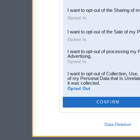
also be disclosed by us to 
I want to opt-out of the Sharing of 
Downstream Participants
th
Opted In
third parties.
I want to opt-out of the Sale of my 
Opted In
I want to opt-out of processing my 
Advertising.
Opted In
I want to opt-out of Collection, Use
of my Personal Data that Is Unrelat
it was collected.
Opted Out
CONFIRM
Data Deletion