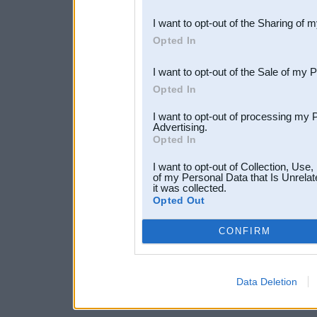
also be disclosed by us to 
I want to opt-out of the Sharing of 
Downstream Participants
th
Opted In
third parties.
I want to opt-out of the Sale of my 
Opted In
I want to opt-out of processing my 
Advertising.
Opted In
I want to opt-out of Collection, Use
of my Personal Data that Is Unrelat
it was collected.
Opted Out
CONFIRM
Data Deletion