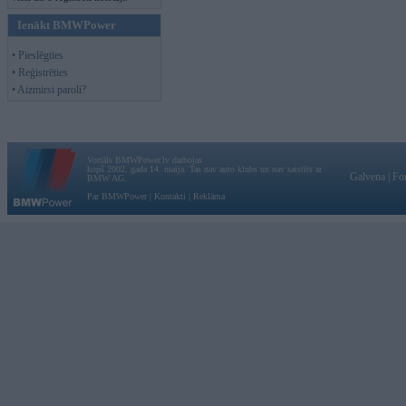
Ienākt BMWPower
• Pieslēgties
• Reģistrēties
• Aizmirsi paroli?
Vortāls BMWPower.lv darbojas
kopš 2002. gada 14. maija. Tas nav auto klubs un nav saistīts ar
Galvena
|
Fo
BMW AG.
Par BMWPower
|
Kontakti
|
Reklāma