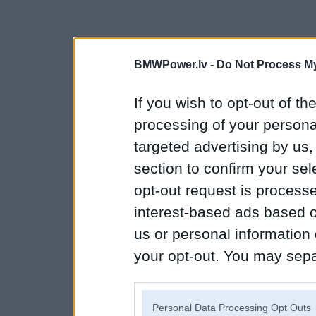
BMWPower.lv -
Do Not Process My
If you wish to opt-out of the
processing of your personal
targeted advertising by us
section to confirm your sel
opt-out request is proces
interest-based ads based o
us or personal information d
your opt-out. You may separ
disclosure of your personal
IAB’s list of downstream pa
Personal Data Processing Opt Outs