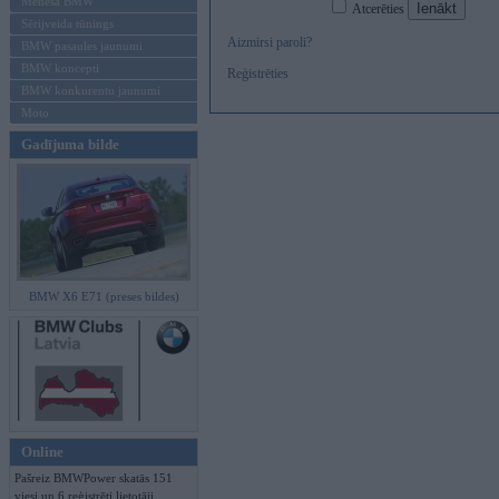
Mēneša BMW
Atcerēties
Sērijveida tūnings
Aizmirsi paroli?
BMW pasaules jaunumi
BMW koncepti
Reģistrēties
BMW konkurentu jaunumi
Moto
Gadījuma bilde
BMW X6 E71 (preses bildes)
Online
Pašreiz BMWPower skatās 151
viesi un 6 reģistrēti lietotāji.