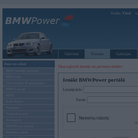
Sveiks,
Viesi!
Ie
Galvenā
Forums
Galerijas
Ziņas un raksti
Tikai reģistrēti lietotāji var pievienot atbildes!
BMW modeļu jaunumi
BMW testi
Ienākt BMWPower portālā
Tehnoloģijas & sasniegumi
BMW Latvijā
Lietotājvārds:
MINI
Parole:
Rolls-Royce
Pasākumi
Vadāmības tests
Autosports
BMWPower aktuāli
Reklāmas raksti