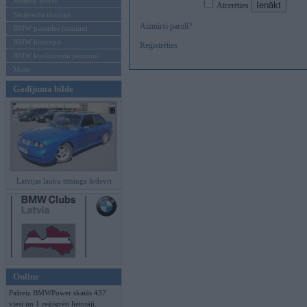
Mēneša BMW
Atcerēties
Sērijveida tūnings
Aizmirsi paroli?
BMW pasaules jaunumi
BMW koncepti
Reģistrēties
BMW konkurentu jaunumi
Moto
Gadījuma bilde
Latvijas lauku tūninga šedevri
Online
Pašreiz BMWPower skatās 437
viesi un 1 reģistrēti lietotāji.