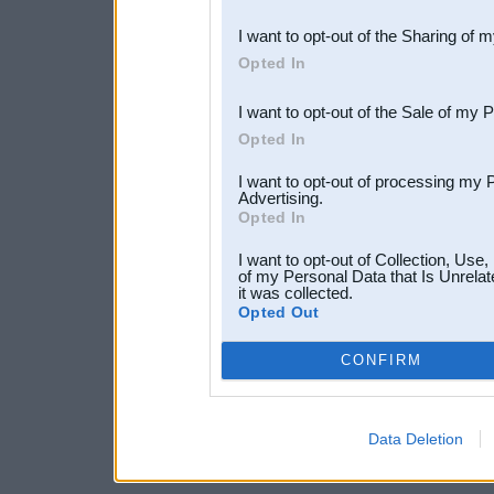
also be disclosed by us to 
I want to opt-out of the Sharing of 
Downstream Participants
th
Opted In
third parties.
I want to opt-out of the Sale of my 
Opted In
I want to opt-out of processing my 
Advertising.
Opted In
I want to opt-out of Collection, Use
of my Personal Data that Is Unrelat
it was collected.
Opted Out
CONFIRM
Data Deletion