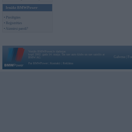
Ienākt BMWPower
• Pieslēgties
• Reģistrēties
• Aizmirsi paroli?
Vortāls BMWPower.lv darbojas
kopš 2002. gada 14. maija. Tas nav auto klubs un nav saistīts ar
Galvena
|
Fo
BMW AG.
Par BMWPower
|
Kontakti
|
Reklāma