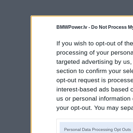
BMWPower.lv -
Do Not Process My
If you wish to opt-out of the
processing of your personal
targeted advertising by us
section to confirm your sel
opt-out request is proces
interest-based ads based o
us or personal information d
your opt-out. You may separ
disclosure of your personal
IAB’s list of downstream pa
Personal Data Processing Opt Outs