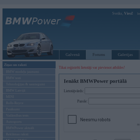
Sveiks,
Viesi!
Ie
Galvenā
Forums
Galerijas
Ziņas un raksti
Tikai reģistrēti lietotāji var pievienot atbildes!
BMW modeļu jaunumi
BMW testi
Ienākt BMWPower portālā
Tehnoloģijas & sasniegumi
BMW Latvijā
Lietotājvārds:
MINI
Parole:
Rolls-Royce
Pasākumi
Vadāmības tests
Autosports
BMWPower aktuāli
Reklāmas raksti