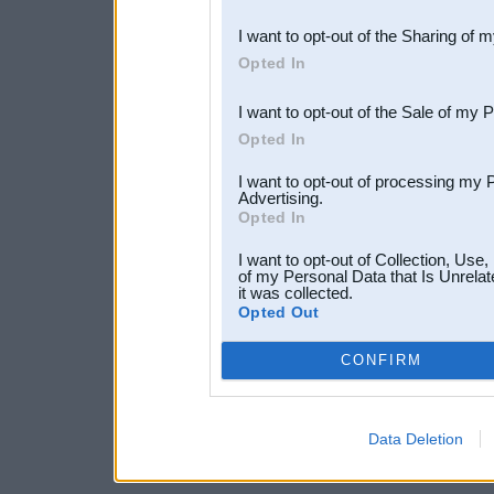
also be disclosed by us to 
I want to opt-out of the Sharing of 
Downstream Participants
th
Opted In
third parties.
I want to opt-out of the Sale of my 
Opted In
I want to opt-out of processing my 
Advertising.
Opted In
I want to opt-out of Collection, Use
of my Personal Data that Is Unrelat
it was collected.
Opted Out
CONFIRM
Data Deletion