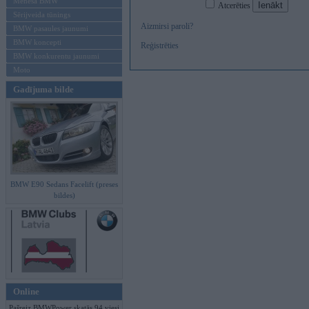
Mēneša BMW
Atcerēties
Sērijveida tūnings
Aizmirsi paroli?
BMW pasaules jaunumi
BMW koncepti
Reģistrēties
BMW konkurentu jaunumi
Moto
Gadījuma bilde
BMW E90 Sedans Facelift (preses
bildes)
Online
Pašreiz BMWPower skatās 94 viesi