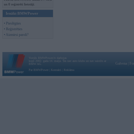
un 0 reģistrēti lietotāji.
Ienākt BMWPower
• Pieslēgties
• Reģistrēties
• Aizmirsi paroli?
Vortāls BMWPower.lv darbojas
kopš 2002. gada 14. maija. Tas nav auto klubs un nav saistīts ar
Galvena
|
Fo
BMW AG.
Par BMWPower
|
Kontakti
|
Reklāma