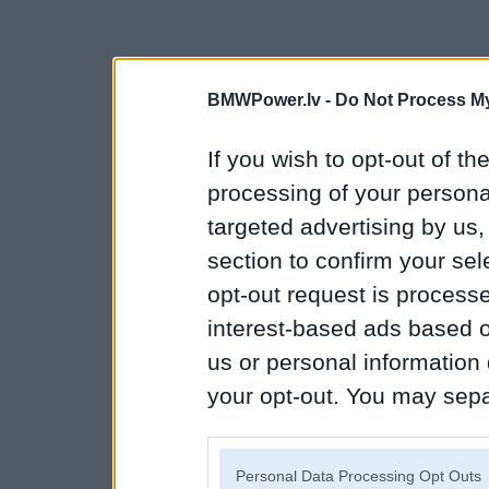
BMWPower.lv -
Do Not Process My
If you wish to opt-out of the
processing of your personal
targeted advertising by us
section to confirm your sel
opt-out request is proces
interest-based ads based o
us or personal information d
your opt-out. You may separ
disclosure of your personal
IAB’s list of downstream pa
Personal Data Processing Opt Outs