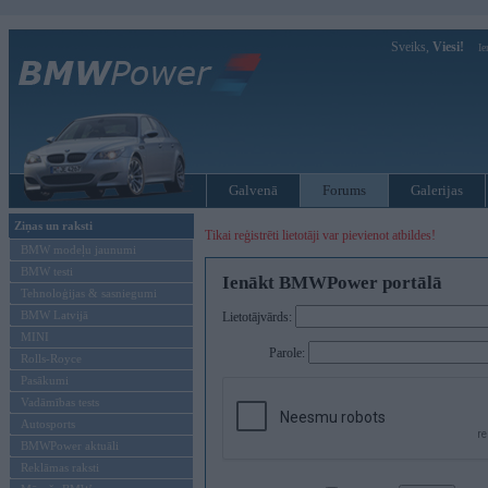
Sveiks,
Viesi!
Ie
Galvenā
Forums
Galerijas
Ziņas un raksti
Tikai reģistrēti lietotāji var pievienot atbildes!
BMW modeļu jaunumi
BMW testi
Ienākt BMWPower portālā
Tehnoloģijas & sasniegumi
BMW Latvijā
Lietotājvārds:
MINI
Parole:
Rolls-Royce
Pasākumi
Vadāmības tests
Autosports
BMWPower aktuāli
Reklāmas raksti