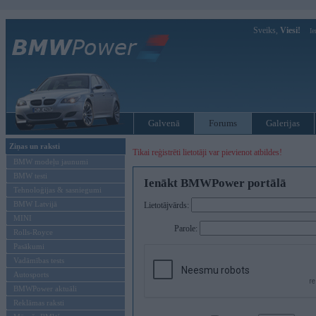
Sveiks,
Viesi!
Ie
Galvenā
Forums
Galerijas
Ziņas un raksti
Tikai reģistrēti lietotāji var pievienot atbildes!
BMW modeļu jaunumi
BMW testi
Ienākt BMWPower portālā
Tehnoloģijas & sasniegumi
BMW Latvijā
Lietotājvārds:
MINI
Parole:
Rolls-Royce
Pasākumi
Vadāmības tests
Autosports
BMWPower aktuāli
Reklāmas raksti