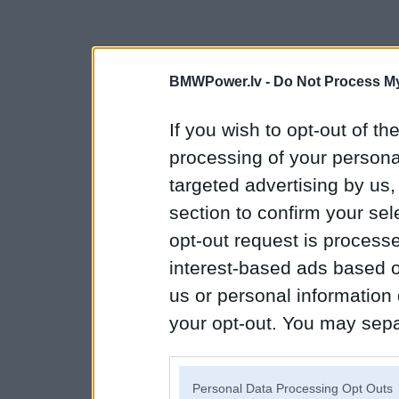
BMWPower.lv -
Do Not Process My
If you wish to opt-out of the
processing of your personal
targeted advertising by us
section to confirm your sel
opt-out request is proces
interest-based ads based o
us or personal information d
your opt-out. You may separ
disclosure of your personal
IAB’s list of downstream pa
Personal Data Processing Opt Outs