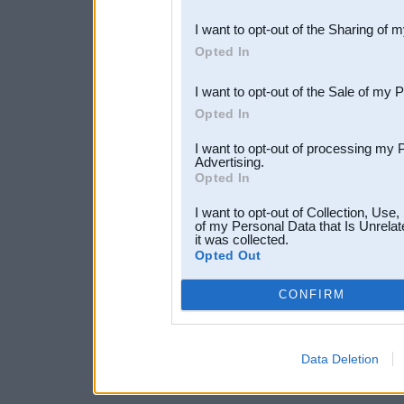
also be disclosed by us to 
I want to opt-out of the Sharing of 
Downstream Participants
th
Opted In
third parties.
I want to opt-out of the Sale of my 
Opted In
I want to opt-out of processing my 
Advertising.
Opted In
I want to opt-out of Collection, Use
of my Personal Data that Is Unrelat
it was collected.
Opted Out
CONFIRM
Data Deletion