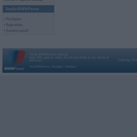
Ienākt BMWPower
• Pieslēgties
• Reģistrēties
• Aizmirsi paroli?
Vortāls BMWPower.lv darbojas
kopš 2002. gada 14. maija. Tas nav auto klubs un nav saistīts ar
Galvena
|
Fo
BMW AG.
Par BMWPower
|
Kontakti
|
Reklāma