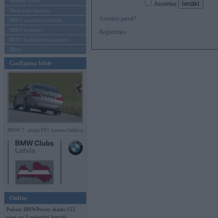
Mēneša BMW
Atcerēties
Sērijveida tūnings
Aizmirsi paroli?
BMW pasaules jaunumi
BMW koncepti
Reģistrēties
BMW konkurentu jaunumi
Moto
Gadījuma bilde
BMW 7. sērija F01 (preses bildes)
Online
Pašreiz BMWPower skatās 152
viesi un 3 reģistrēti lietotāji.