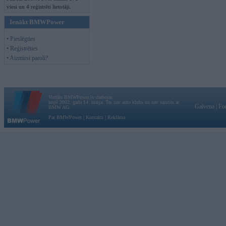
viesi un 4 reģistrēti lietotāji.
Ienākt BMWPower
• Pieslēgties
• Reģistrēties
• Aizmirsi paroli?
Vortāls BMWPower.lv darbojas
kopš 2002. gada 14. maija. Tas nav auto klubs un nav saistīts ar
Galvena
|
Fo
BMW AG.
Par BMWPower
|
Kontakti
|
Reklāma