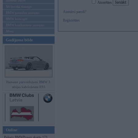
Mēneša BMW
Atcerēties
Sērijveida tūnings
Aizmirsi paroli?
BMW pasaules jaunumi
BMW koncepti
Reģistrēties
BMW konkurentu jaunumi
Moto
Gadījuma bilde
Hamann pārveidojumi BMW 3.
sērijas kabrioletam E93
Online
Pašreiz BMWPower skatās 171