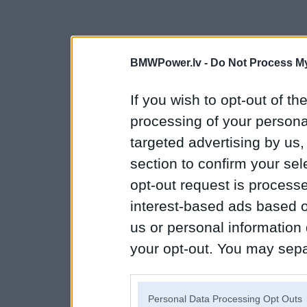
BMWPower.lv -
Do Not Process My
If you wish to opt-out of the
processing of your personal
targeted advertising by us
section to confirm your sel
opt-out request is proces
interest-based ads based o
us or personal information d
your opt-out. You may separ
disclosure of your personal
IAB’s list of downstream pa
Personal Data Processing Opt Outs