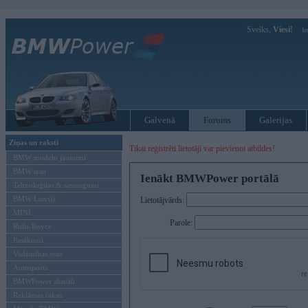
Sveiks,
Viesi!
Ie
Galvenā
Forums
Galerijas
Ziņas un raksti
Tikai reģistrēti lietotāji var pievienot atbildes!
BMW modeļu jaunumi
BMW testi
Ienākt BMWPower portālā
Tehnoloģijas & sasniegumi
BMW Latvijā
Lietotājvārds:
MINI
Parole:
Rolls-Royce
Pasākumi
Vadāmības tests
Autosports
BMWPower aktuāli
Reklāmas raksti