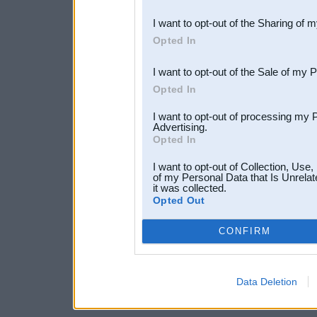
also be disclosed by us to 
I want to opt-out of the Sharing of 
Downstream Participants
th
Opted In
third parties.
I want to opt-out of the Sale of my 
Opted In
I want to opt-out of processing my 
Advertising.
Opted In
I want to opt-out of Collection, Use
of my Personal Data that Is Unrelat
it was collected.
Opted Out
CONFIRM
Data Deletion