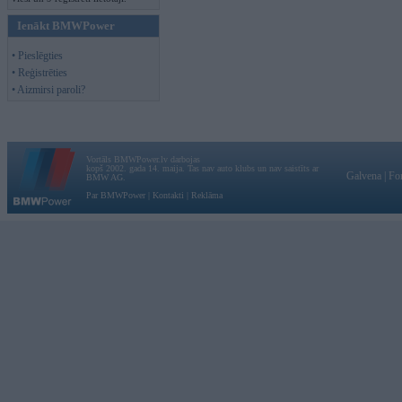
Ienākt BMWPower
• Pieslēgties
• Reģistrēties
• Aizmirsi paroli?
Vortāls BMWPower.lv darbojas
kopš 2002. gada 14. maija. Tas nav auto klubs un nav saistīts ar
Galvena
|
Fo
BMW AG.
Par BMWPower
|
Kontakti
|
Reklāma