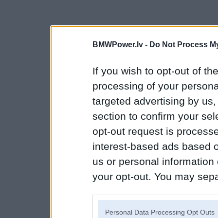
BMWPower.lv -
Do Not Process My
If you wish to opt-out of the
processing of your personal
targeted advertising by us
section to confirm your sel
opt-out request is proces
interest-based ads based o
us or personal information d
your opt-out. You may separ
disclosure of your personal
IAB’s list of downstream pa
Personal Data Processing Opt Outs