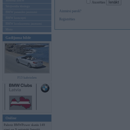
Mēneša BMW
Atcerēties
Sērijveida tūnings
Aizmirsi paroli?
BMW pasaules jaunumi
BMW koncepti
Reģistrēties
BMW konkurentu jaunumi
Moto
Gadījuma bilde
F13 kabriolets
Online
Pašreiz BMWPower skatās 149
viesi un 9 reģistrēti lietotāji.