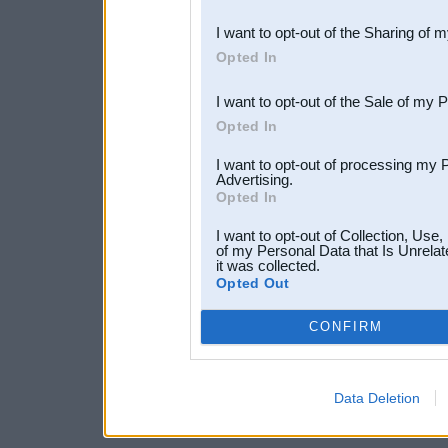
also be disclosed by us to 
I want to opt-out of the Sharing of 
Downstream Participants
th
Opted In
third parties.
I want to opt-out of the Sale of my 
Opted In
I want to opt-out of processing my 
Advertising.
Opted In
I want to opt-out of Collection, Use
of my Personal Data that Is Unrelat
it was collected.
Opted Out
CONFIRM
Data Deletion