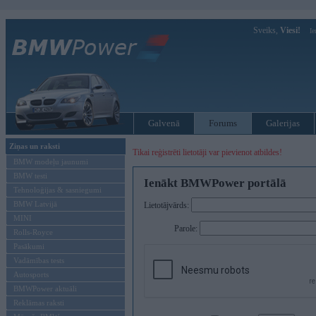
Sveiks,
Viesi!
Ie
Galvenā
Forums
Galerijas
Ziņas un raksti
Tikai reģistrēti lietotāji var pievienot atbildes!
BMW modeļu jaunumi
BMW testi
Ienākt BMWPower portālā
Tehnoloģijas & sasniegumi
BMW Latvijā
Lietotājvārds:
MINI
Parole:
Rolls-Royce
Pasākumi
Vadāmības tests
Autosports
BMWPower aktuāli
Reklāmas raksti