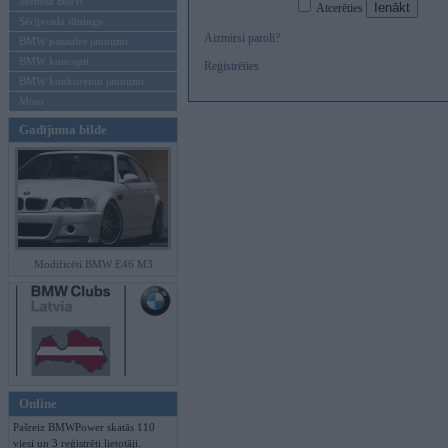
Mēneša BMW
Atcerēties
Sērijveida tūnings
Aizmirsi paroli?
BMW pasaules jaunumi
BMW koncepti
Reģistrēties
BMW konkurentu jaunumi
Moto
Gadījuma bilde
Modificēti BMW E46 M3
Online
Pašreiz BMWPower skatās 110
viesi un 3 reģistrēti lietotāji.