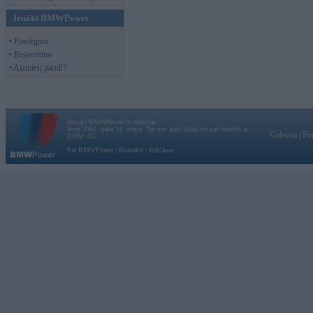
Ienākt BMWPower
• Pieslēgties
• Reģistrēties
• Aizmirsi paroli?
Vortāls BMWPower.lv darbojas
kopš 2002. gada 14. maija. Tas nav auto klubs un nav saistīts ar
Galvena
|
Fo
BMW AG.
Par BMWPower
|
Kontakti
|
Reklāma