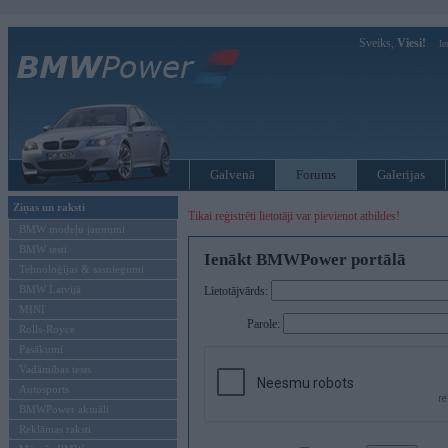
Sveiks,
Viesi!
Ie
Galvenā
Forums
Galerijas
Ziņas un raksti
Tikai reģistrēti lietotāji var pievienot atbildes!
BMW modeļu jaunumi
BMW testi
Ienākt BMWPower portālā
Tehnoloģijas & sasniegumi
BMW Latvijā
Lietotājvārds:
MINI
Parole:
Rolls-Royce
Pasākumi
Vadāmības tests
Autosports
BMWPower aktuāli
Reklāmas raksti