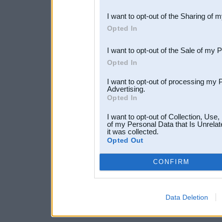
also be disclosed by us to 
I want to opt-out of the Sharing of 
Downstream Participants
th
Opted In
third parties.
I want to opt-out of the Sale of my 
Opted In
I want to opt-out of processing my 
Advertising.
Opted In
I want to opt-out of Collection, Use
of my Personal Data that Is Unrelat
it was collected.
Opted Out
CONFIRM
Data Deletion