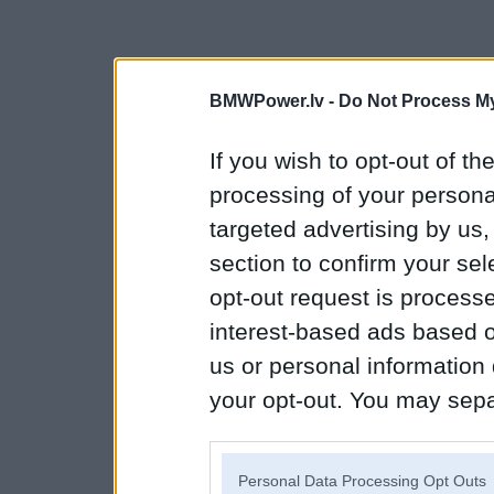
BMWPower.lv -
Do Not Process My
If you wish to opt-out of the
processing of your personal
targeted advertising by us
section to confirm your sel
opt-out request is proces
interest-based ads based o
us or personal information d
your opt-out. You may separ
disclosure of your personal
IAB’s list of downstream pa
Personal Data Processing Opt Outs