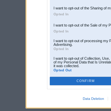
also be disclosed by us to 
I want to opt-out of the Sharing of 
Downstream Participants
th
Opted In
third parties.
I want to opt-out of the Sale of my 
Opted In
I want to opt-out of processing my 
Advertising.
Opted In
I want to opt-out of Collection, Use
of my Personal Data that Is Unrelat
it was collected.
Opted Out
CONFIRM
Data Deletion