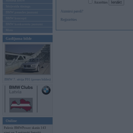
Mēneša BMW
Atcerēties
Sērijveida tūnings
Aizmirsi paroli?
BMW pasaules jaunumi
BMW koncepti
Reģistrēties
BMW konkurentu jaunumi
Moto
Gadījuma bilde
BMW 7. sērija F01 (preses bildes)
Online
Pašreiz BMWPower skatās 143
viesi un 3 reģistrēti lietotāji.