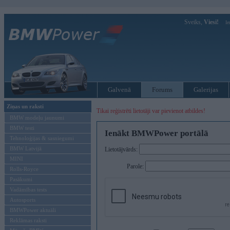
Sveiks,
Viesi!
Ie
Galvenā
Forums
Galerijas
Ziņas un raksti
Tikai reģistrēti lietotāji var pievienot atbildes!
BMW modeļu jaunumi
BMW testi
Ienākt BMWPower portālā
Tehnoloģijas & sasniegumi
BMW Latvijā
Lietotājvārds:
MINI
Parole:
Rolls-Royce
Pasākumi
Vadāmības tests
Autosports
BMWPower aktuāli
Reklāmas raksti