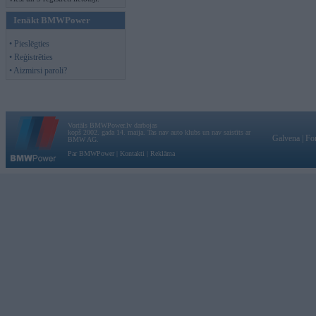
Ienākt BMWPower
• Pieslēgties
• Reģistrēties
• Aizmirsi paroli?
Vortāls BMWPower.lv darbojas
kopš 2002. gada 14. maija. Tas nav auto klubs un nav saistīts ar
Galvena
|
Fo
BMW AG.
Par BMWPower
|
Kontakti
|
Reklāma