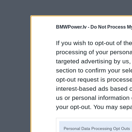
BMWPower.lv -
Do Not Process My
If you wish to opt-out of the
processing of your personal
targeted advertising by us
section to confirm your sel
opt-out request is proces
interest-based ads based o
us or personal information d
your opt-out. You may separ
disclosure of your personal
IAB’s list of downstream pa
Personal Data Processing Opt Outs