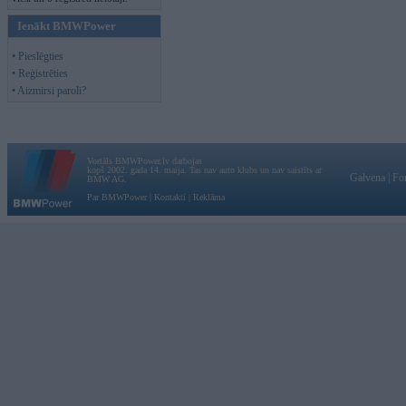
Ienākt BMWPower
• Pieslēgties
• Reģistrēties
• Aizmirsi paroli?
Vortāls BMWPower.lv darbojas
kopš 2002. gada 14. maija. Tas nav auto klubs un nav saistīts ar
Galvena
|
Fo
BMW AG.
Par BMWPower
|
Kontakti
|
Reklāma