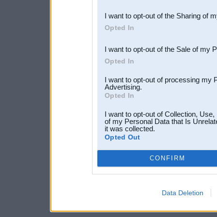
also be disclosed by us to 
I want to opt-out of the Sharing of 
Downstream Participants
th
Opted In
third parties.
I want to opt-out of the Sale of my 
Opted In
I want to opt-out of processing my 
Advertising.
Opted In
I want to opt-out of Collection, Use
of my Personal Data that Is Unrelat
it was collected.
Opted Out
CONFIRM
Data Deletion