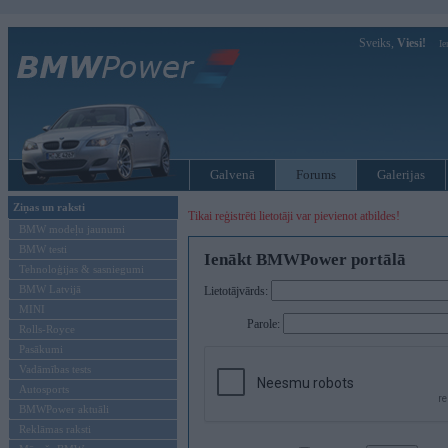
Sveiks,
Viesi!
Ie
Galvenā
Forums
Galerijas
Ziņas un raksti
Tikai reģistrēti lietotāji var pievienot atbildes!
BMW modeļu jaunumi
BMW testi
Ienākt BMWPower portālā
Tehnoloģijas & sasniegumi
BMW Latvijā
Lietotājvārds:
MINI
Parole:
Rolls-Royce
Pasākumi
Vadāmības tests
Autosports
BMWPower aktuāli
Reklāmas raksti