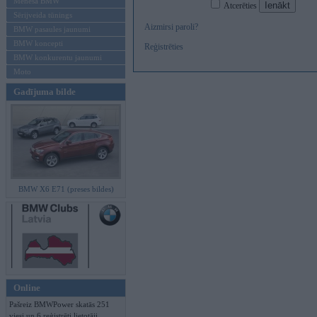
Mēneša BMW
Atcerēties
Sērijveida tūnings
Aizmirsi paroli?
BMW pasaules jaunumi
BMW koncepti
Reģistrēties
BMW konkurentu jaunumi
Moto
Gadījuma bilde
BMW X6 E71 (preses bildes)
Online
Pašreiz BMWPower skatās 251
viesi un 6 reģistrēti lietotāji.