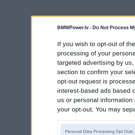
BMWPower.lv -
Do Not Process My
If you wish to opt-out of the
processing of your personal
targeted advertising by us
section to confirm your sel
opt-out request is proces
interest-based ads based o
us or personal information d
your opt-out. You may separ
disclosure of your personal
IAB’s list of downstream pa
Personal Data Processing Opt Outs