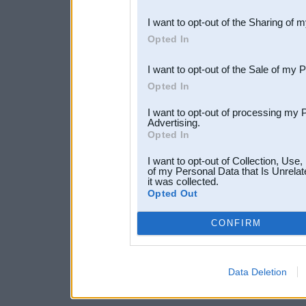
also be disclosed by us to 
I want to opt-out of the Sharing of 
Downstream Participants
th
Opted In
third parties.
I want to opt-out of the Sale of my 
Opted In
I want to opt-out of processing my 
Advertising.
Opted In
I want to opt-out of Collection, Use
of my Personal Data that Is Unrelat
it was collected.
Opted Out
CONFIRM
Data Deletion