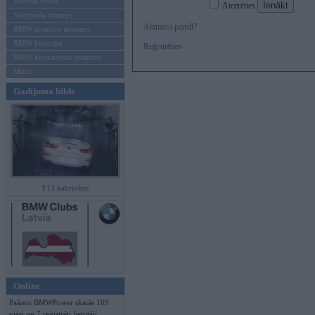
Mēneša BMW
Atcerēties
Sērijveida tūnings
Aizmirsi paroli?
BMW pasaules jaunumi
BMW koncepti
Reģistrēties
BMW konkurentu jaunumi
Moto
Gadījuma bilde
F13 kabriolets
Online
Pašreiz BMWPower skatās 169
viesi un 7 reģistrēti lietotāji.