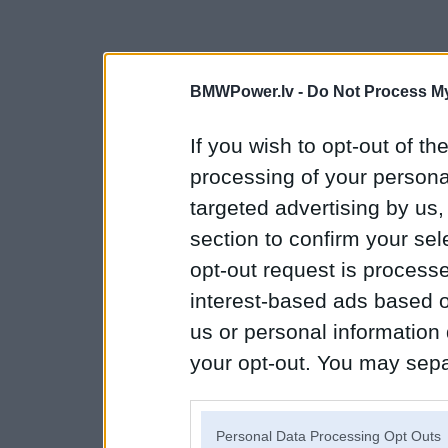
BMWPower.lv -
Do Not Process My
If you wish to opt-out of the
processing of your personal
targeted advertising by us
section to confirm your sel
opt-out request is proces
interest-based ads based o
us or personal information d
your opt-out. You may separ
disclosure of your personal
IAB’s list of downstream pa
Personal Data Processing Opt Outs