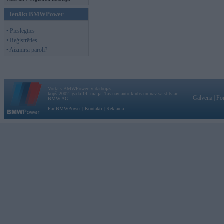
Ienākt BMWPower
• Pieslēgties
• Reģistrēties
• Aizmirsi paroli?
Vortāls BMWPower.lv darbojas
kopš 2002. gada 14. maija. Tas nav auto klubs un nav saistīts ar
Galvena
|
Fo
BMW AG.
Par BMWPower
|
Kontakti
|
Reklāma