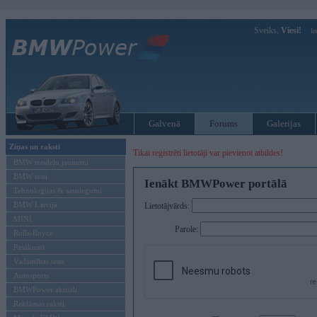
Sveiks,
Viesi!
Ie
Galvenā
Forums
Galerijas
Ziņas un raksti
Tikai reģistrēti lietotāji var pievienot atbildes!
BMW modeļu jaunumi
BMW testi
Ienākt BMWPower portālā
Tehnoloģijas & sasniegumi
BMW Latvijā
Lietotājvārds:
MINI
Parole:
Rolls-Royce
Pasākumi
Vadāmības tests
Autosports
BMWPower aktuāli
Reklāmas raksti