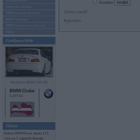
Mēneša BMW
Atcerēties
Sērijveida tūnings
Aizmirsi paroli?
BMW pasaules jaunumi
BMW koncepti
Reģistrēties
BMW konkurentu jaunumi
Moto
Gadījuma bilde
Modificēti BMW E46 M3
Online
Pašreiz BMWPower skatās 113
viesi un 1 reģistrēti lietotāji.