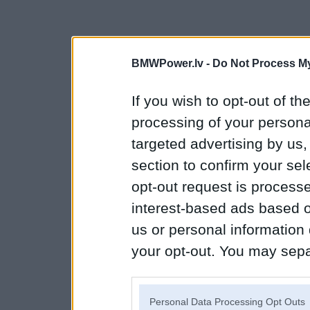
BMWPower.lv -
Do Not Process My
If you wish to opt-out of the
processing of your personal
targeted advertising by us
section to confirm your sel
opt-out request is proces
interest-based ads based o
us or personal information d
your opt-out. You may separ
disclosure of your personal
IAB’s list of downstream pa
Personal Data Processing Opt Outs