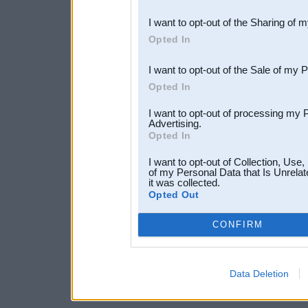
also be disclosed by us to 
I want to opt-out of the Sharing of 
Downstream Participants
th
Opted In
third parties.
I want to opt-out of the Sale of my 
Opted In
I want to opt-out of processing my 
Advertising.
Opted In
I want to opt-out of Collection, Use
of my Personal Data that Is Unrelat
it was collected.
Opted Out
CONFIRM
Data Deletion