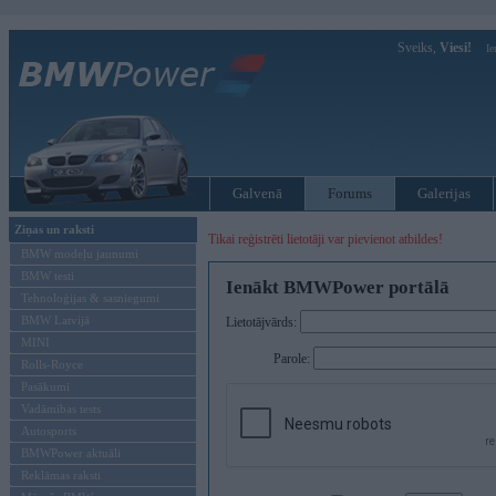
Sveiks,
Viesi!
Ie
Galvenā
Forums
Galerijas
Ziņas un raksti
Tikai reģistrēti lietotāji var pievienot atbildes!
BMW modeļu jaunumi
BMW testi
Ienākt BMWPower portālā
Tehnoloģijas & sasniegumi
BMW Latvijā
Lietotājvārds:
MINI
Parole:
Rolls-Royce
Pasākumi
Vadāmības tests
Autosports
BMWPower aktuāli
Reklāmas raksti