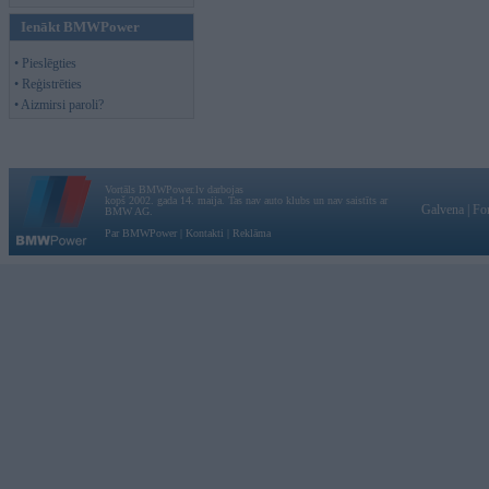
Ienākt BMWPower
• Pieslēgties
• Reģistrēties
• Aizmirsi paroli?
Vortāls BMWPower.lv darbojas
kopš 2002. gada 14. maija. Tas nav auto klubs un nav saistīts ar
Galvena
|
Fo
BMW AG.
Par BMWPower
|
Kontakti
|
Reklāma