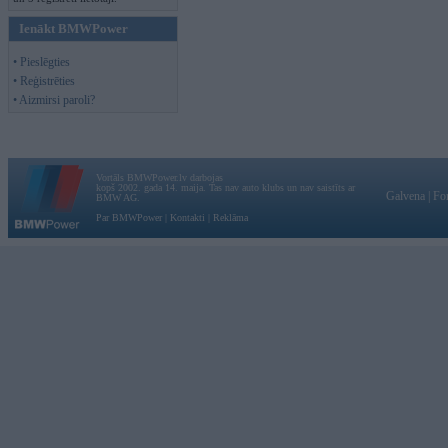
Ienākt BMWPower
• Pieslēgties
• Reģistrēties
• Aizmirsi paroli?
Vortāls BMWPower.lv darbojas
kopš 2002. gada 14. maija. Tas nav auto klubs un nav saistīts ar
Galvena
|
Fo
BMW AG.
Par BMWPower
|
Kontakti
|
Reklāma