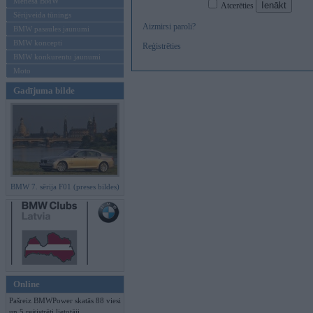
Mēneša BMW
Atcerēties
Sērijveida tūnings
Aizmirsi paroli?
BMW pasaules jaunumi
BMW koncepti
Reģistrēties
BMW konkurentu jaunumi
Moto
Gadījuma bilde
BMW 7. sērija F01 (preses bildes)
Online
Pašreiz BMWPower skatās 88 viesi
un 5 reģistrēti lietotāji.