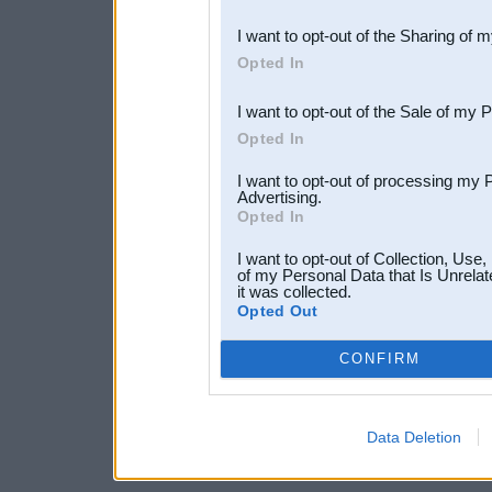
also be disclosed by us to 
I want to opt-out of the Sharing of 
Downstream Participants
th
Opted In
third parties.
I want to opt-out of the Sale of my 
Opted In
I want to opt-out of processing my 
Advertising.
Opted In
I want to opt-out of Collection, Use
of my Personal Data that Is Unrelat
it was collected.
Opted Out
CONFIRM
Data Deletion