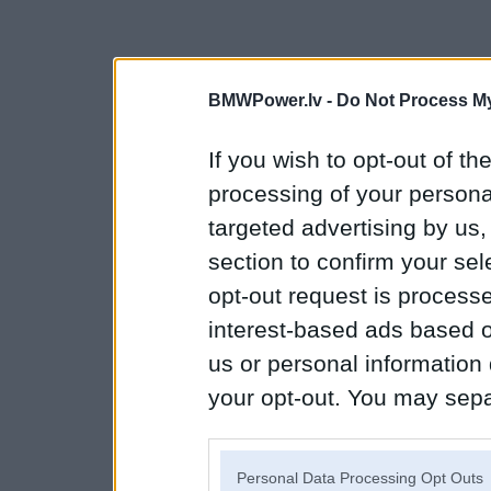
BMWPower.lv -
Do Not Process My
If you wish to opt-out of the
processing of your personal
targeted advertising by us
section to confirm your sel
opt-out request is proces
interest-based ads based o
us or personal information d
your opt-out. You may separ
disclosure of your personal
IAB’s list of downstream pa
Personal Data Processing Opt Outs