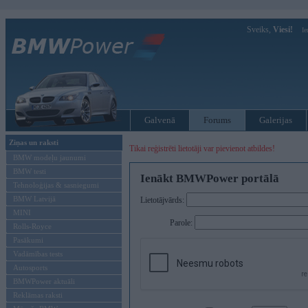
Sveiks,
Viesi!
Ie
Galvenā
Forums
Galerijas
Ziņas un raksti
Tikai reģistrēti lietotāji var pievienot atbildes!
BMW modeļu jaunumi
BMW testi
Ienākt BMWPower portālā
Tehnoloģijas & sasniegumi
BMW Latvijā
Lietotājvārds:
MINI
Parole:
Rolls-Royce
Pasākumi
Vadāmības tests
Autosports
BMWPower aktuāli
Reklāmas raksti