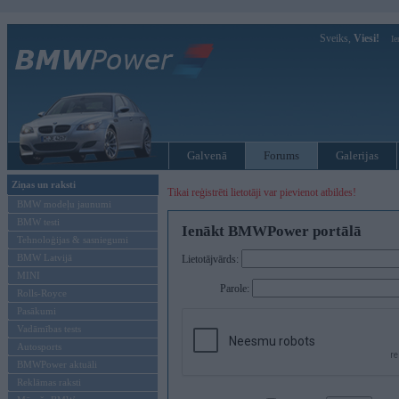
Sveiks,
Viesi!
Ie
Galvenā
Forums
Galerijas
Ziņas un raksti
Tikai reģistrēti lietotāji var pievienot atbildes!
BMW modeļu jaunumi
BMW testi
Ienākt BMWPower portālā
Tehnoloģijas & sasniegumi
BMW Latvijā
Lietotājvārds:
MINI
Parole:
Rolls-Royce
Pasākumi
Vadāmības tests
Autosports
BMWPower aktuāli
Reklāmas raksti