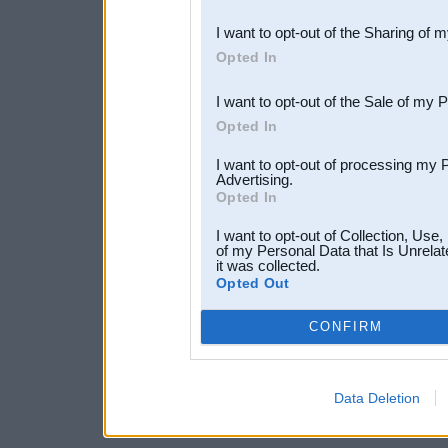
also be disclosed by us to 
I want to opt-out of the Sharing of 
Downstream Participants
th
Opted In
third parties.
I want to opt-out of the Sale of my 
Opted In
I want to opt-out of processing my 
Advertising.
Opted In
I want to opt-out of Collection, Use
of my Personal Data that Is Unrelat
it was collected.
Opted Out
CONFIRM
Data Deletion