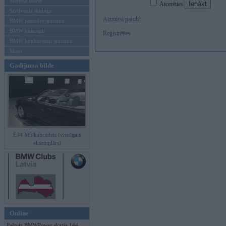
Mēneša BMW
Atcerēties
Sērijveida tūnings
Aizmirsi paroli?
BMW pasaules jaunumi
BMW koncepti
Reģistrēties
BMW konkurentu jaunumi
Moto
Gadījuma bilde
E34 M5 kabriolets (vienīgais
eksemplārs)
Online
Pašreiz BMWPower skatās 144