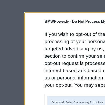
BMWPower.lv -
Do Not Process My
If you wish to opt-out of the
processing of your personal
targeted advertising by us
section to confirm your sel
opt-out request is proces
interest-based ads based o
us or personal information d
your opt-out. You may separ
disclosure of your personal
IAB’s list of downstream pa
Personal Data Processing Opt Outs