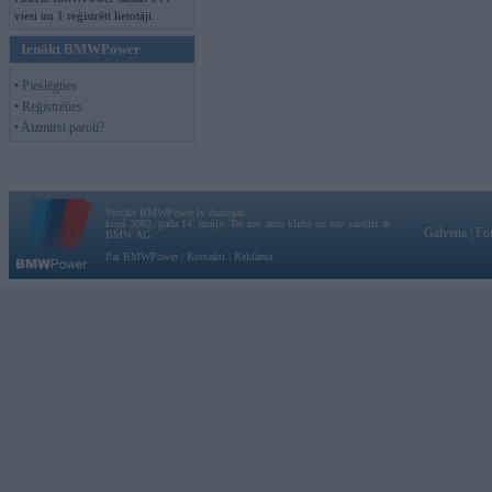
viesi un 1 reģistrēti lietotāji.
Ienākt BMWPower
• Pieslēgties
• Reģistrēties
• Aizmirsi paroli?
Vortāls BMWPower.lv darbojas
kopš 2002. gada 14. maija. Tas nav auto klubs un nav saistīts ar
Galvena
|
Fo
BMW AG.
Par BMWPower
|
Kontakti
|
Reklāma