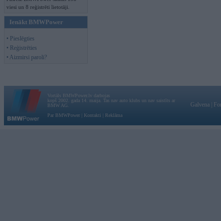
viesi un 8 reģistrēti lietotāji.
Ienākt BMWPower
• Pieslēgties
• Reģistrēties
• Aizmirsi paroli?
Vortāls BMWPower.lv darbojas
kopš 2002. gada 14. maija. Tas nav auto klubs un nav saistīts ar
Galvena
|
Fo
BMW AG.
Par BMWPower
|
Kontakti
|
Reklāma