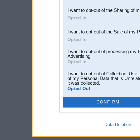
also be disclosed by us to 
I want to opt-out of the Sharing of 
Downstream Participants
th
Opted In
third parties.
I want to opt-out of the Sale of my 
Opted In
I want to opt-out of processing my 
Advertising.
Opted In
I want to opt-out of Collection, Use
of my Personal Data that Is Unrelat
it was collected.
Opted Out
CONFIRM
Data Deletion