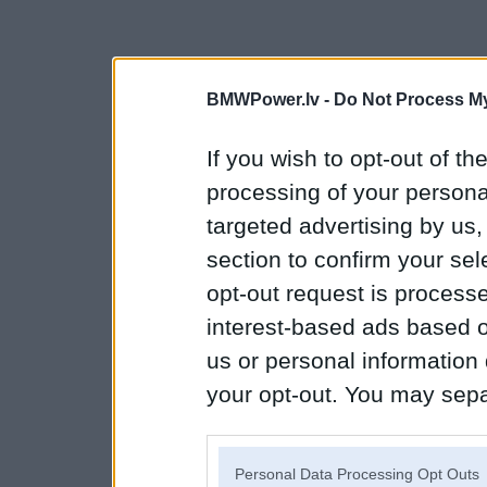
BMWPower.lv -
Do Not Process My
If you wish to opt-out of the
processing of your personal
targeted advertising by us
section to confirm your sel
opt-out request is proces
interest-based ads based o
us or personal information d
your opt-out. You may separ
disclosure of your personal
IAB’s list of downstream pa
Personal Data Processing Opt Outs