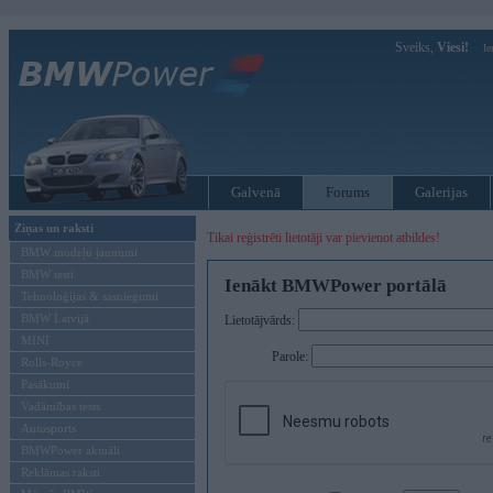
Sveiks,
Viesi!
Ie
Galvenā
Forums
Galerijas
Ziņas un raksti
Tikai reģistrēti lietotāji var pievienot atbildes!
BMW modeļu jaunumi
BMW testi
Ienākt BMWPower portālā
Tehnoloģijas & sasniegumi
BMW Latvijā
Lietotājvārds:
MINI
Parole:
Rolls-Royce
Pasākumi
Vadāmības tests
Autosports
BMWPower aktuāli
Reklāmas raksti