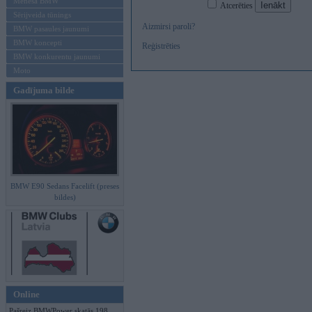
Mēneša BMW
Atcerēties
Sērijveida tūnings
Aizmirsi paroli?
BMW pasaules jaunumi
BMW koncepti
Reģistrēties
BMW konkurentu jaunumi
Moto
Gadījuma bilde
BMW E90 Sedans Facelift (preses
bildes)
Online
Pašreiz BMWPower skatās 198