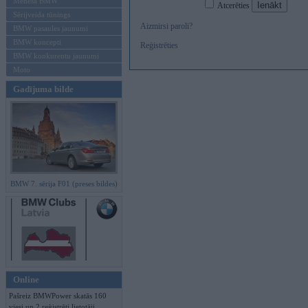
Mēneša BMW
Atcerēties
Sērijveida tūnings
Aizmirsi paroli?
BMW pasaules jaunumi
BMW koncepti
Reģistrēties
BMW konkurentu jaunumi
Moto
Gadījuma bilde
BMW 7. sērija F01 (preses bildes)
Online
Pašreiz BMWPower skatās 160
viesi un 2 reģistrēti lietotāji.