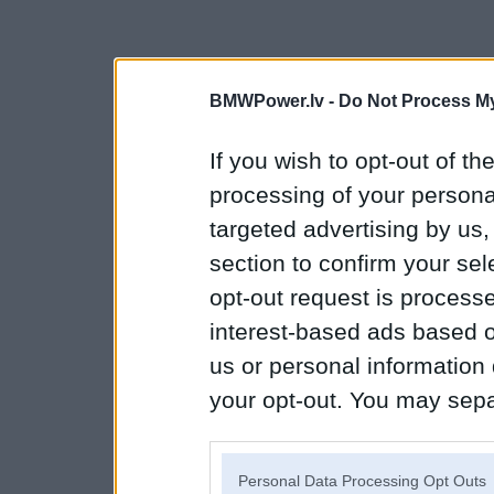
BMWPower.lv -
Do Not Process My
If you wish to opt-out of the
processing of your personal
targeted advertising by us
section to confirm your sel
opt-out request is proces
interest-based ads based o
us or personal information d
your opt-out. You may separ
disclosure of your personal
IAB’s list of downstream pa
Personal Data Processing Opt Outs