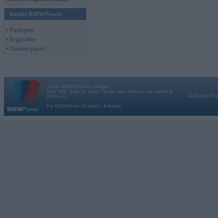
Ienākt BMWPower
• Pieslēgties
• Reģistrēties
• Aizmirsi paroli?
Vortāls BMWPower.lv darbojas
kopš 2002. gada 14. maija. Tas nav auto klubs un nav saistīts ar
Galvena
|
Fo
BMW AG.
Par BMWPower
|
Kontakti
|
Reklāma