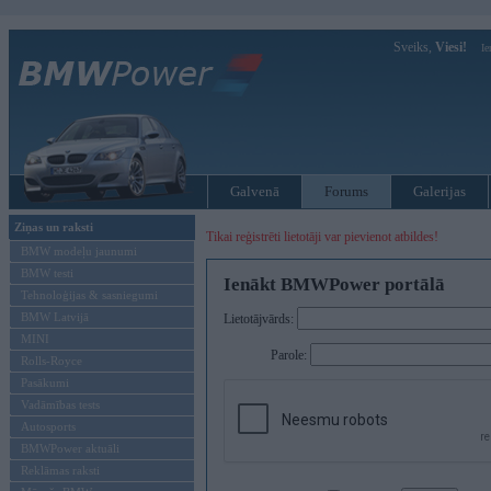
Sveiks,
Viesi!
Ie
Galvenā
Forums
Galerijas
Ziņas un raksti
Tikai reģistrēti lietotāji var pievienot atbildes!
BMW modeļu jaunumi
BMW testi
Ienākt BMWPower portālā
Tehnoloģijas & sasniegumi
BMW Latvijā
Lietotājvārds:
MINI
Parole:
Rolls-Royce
Pasākumi
Vadāmības tests
Autosports
BMWPower aktuāli
Reklāmas raksti