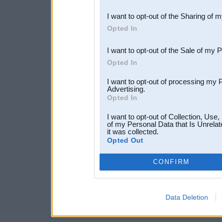
also be disclosed by us to 
I want to opt-out of the Sharing of 
Downstream Participants
th
Opted In
third parties.
I want to opt-out of the Sale of my 
Opted In
I want to opt-out of processing my 
Advertising.
Opted In
I want to opt-out of Collection, Use
of my Personal Data that Is Unrelat
it was collected.
Opted Out
CONFIRM
Data Deletion