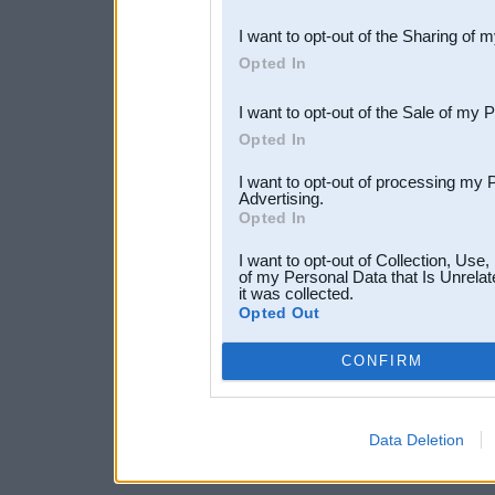
also be disclosed by us to 
I want to opt-out of the Sharing of 
Downstream Participants
th
Opted In
third parties.
I want to opt-out of the Sale of my 
Opted In
I want to opt-out of processing my 
Advertising.
Opted In
I want to opt-out of Collection, Use
of my Personal Data that Is Unrelat
it was collected.
Opted Out
CONFIRM
Data Deletion