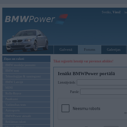
Sveiks,
Viesi!
Ie
Galvenā
Forums
Galerijas
Ziņas un raksti
Tikai reģistrēti lietotāji var pievienot atbildes!
BMW modeļu jaunumi
BMW testi
Ienākt BMWPower portālā
Tehnoloģijas & sasniegumi
BMW Latvijā
Lietotājvārds:
MINI
Parole:
Rolls-Royce
Pasākumi
Vadāmības tests
Autosports
BMWPower aktuāli
Reklāmas raksti