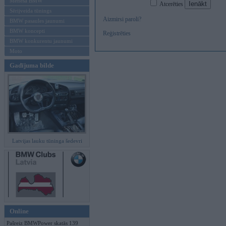
Mēneša BMW
Atcerēties
Sērijveida tūnings
Aizmirsi paroli?
BMW pasaules jaunumi
BMW koncepti
Reģistrēties
BMW konkurentu jaunumi
Moto
Gadījuma bilde
Latvijas lauku tūninga šedevri
Online
Pašreiz BMWPower skatās 139