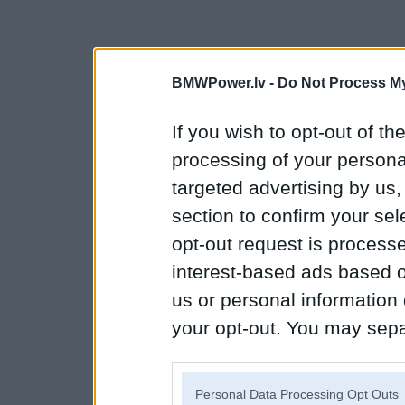
BMWPower.lv -
Do Not Process My
If you wish to opt-out of the
processing of your personal
targeted advertising by us
section to confirm your sel
opt-out request is proces
interest-based ads based o
us or personal information d
your opt-out. You may separ
disclosure of your personal
IAB’s list of downstream pa
Personal Data Processing Opt Outs