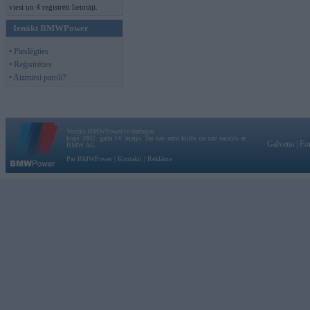
viesi un 4 reģistrēti lietotāji.
Ienākt BMWPower
• Pieslēgties
• Reģistrēties
• Aizmirsi paroli?
Vortāls BMWPower.lv darbojas
kopš 2002. gada 14. maija. Tas nav auto klubs un nav saistīts ar
Galvena
|
Fo
BMW AG.
Par BMWPower
|
Kontakti
|
Reklāma