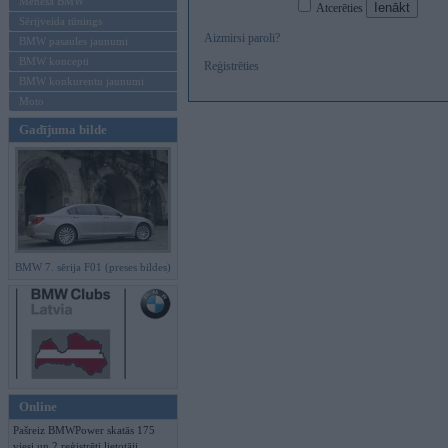
Mēneša BMW
Atcerēties
Sērijveida tūnings
Aizmirsi paroli?
BMW pasaules jaunumi
BMW koncepti
Reģistrēties
BMW konkurentu jaunumi
Moto
Gadījuma bilde
BMW 7. sērija F01 (preses bildes)
Online
Pašreiz BMWPower skatās 175
viesi un 2 reģistrēti lietotāji.