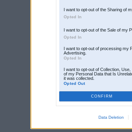
also be disclosed by us to 
I want to opt-out of the Sharing of 
Downstream Participants
th
Opted In
third parties.
I want to opt-out of the Sale of my 
Opted In
I want to opt-out of processing my 
Advertising.
Opted In
I want to opt-out of Collection, Use
of my Personal Data that Is Unrelat
it was collected.
Opted Out
CONFIRM
Data Deletion