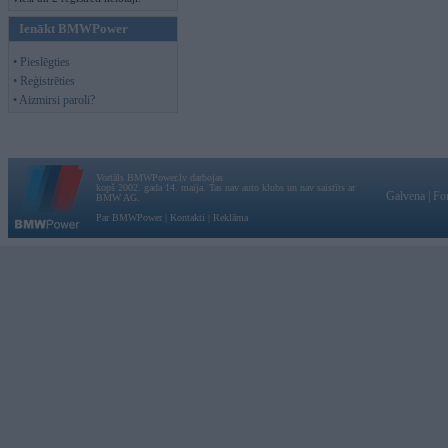
Ienākt BMWPower
• Pieslēgties
• Reģistrēties
• Aizmirsi paroli?
Vortāls BMWPower.lv darbojas
kopš 2002. gada 14. maija. Tas nav auto klubs un nav saistīts ar
Galvena
|
Fo
BMW AG.
Par BMWPower
|
Kontakti
|
Reklāma