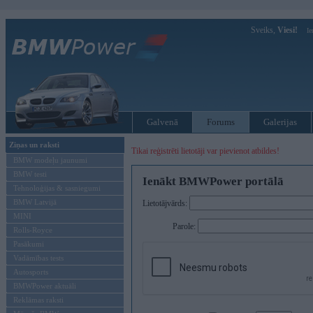
Sveiks,
Viesi!
Ie
Galvenā
Forums
Galerijas
Ziņas un raksti
Tikai reģistrēti lietotāji var pievienot atbildes!
BMW modeļu jaunumi
BMW testi
Ienākt BMWPower portālā
Tehnoloģijas & sasniegumi
BMW Latvijā
Lietotājvārds:
MINI
Parole:
Rolls-Royce
Pasākumi
Vadāmības tests
Autosports
BMWPower aktuāli
Reklāmas raksti