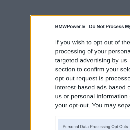
BMWPower.lv -
Do Not Process My
If you wish to opt-out of the
processing of your personal
targeted advertising by us
section to confirm your sel
opt-out request is proces
interest-based ads based o
us or personal information d
your opt-out. You may separ
disclosure of your personal
IAB’s list of downstream pa
Personal Data Processing Opt Outs