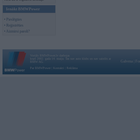
Ienākt BMWPower
• Pieslēgties
• Reģistrēties
• Aizmirsi paroli?
Vortāls BMWPower.lv darbojas
kopš 2002. gada 14. maija. Tas nav auto klubs un nav saistīts ar
Galvena
|
Fo
BMW AG.
Par BMWPower
|
Kontakti
|
Reklāma