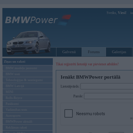
Sveiks,
Viesi!
Ie
Galvenā
Forums
Galerijas
Ziņas un raksti
Tikai reģistrēti lietotāji var pievienot atbildes!
BMW modeļu jaunumi
BMW testi
Ienākt BMWPower portālā
Tehnoloģijas & sasniegumi
BMW Latvijā
Lietotājvārds:
MINI
Parole:
Rolls-Royce
Pasākumi
Vadāmības tests
Autosports
BMWPower aktuāli
Reklāmas raksti