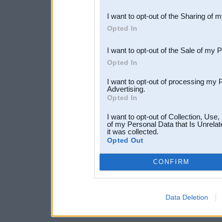
also be disclosed by us to 
I want to opt-out of the Sharing of 
Downstream Participants
th
Opted In
third parties.
I want to opt-out of the Sale of my 
Opted In
I want to opt-out of processing my 
Advertising.
Opted In
I want to opt-out of Collection, Use
of my Personal Data that Is Unrelat
it was collected.
Opted Out
CONFIRM
Data Deletion