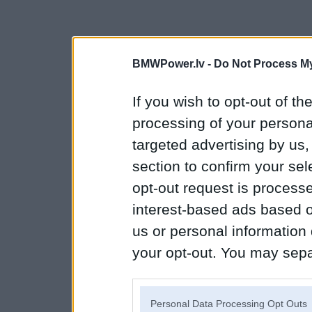
BMWPower.lv -
Do Not Process My
If you wish to opt-out of the
processing of your personal
targeted advertising by us
section to confirm your sel
opt-out request is proces
interest-based ads based o
us or personal information d
your opt-out. You may separ
disclosure of your personal
IAB’s list of downstream pa
Personal Data Processing Opt Outs