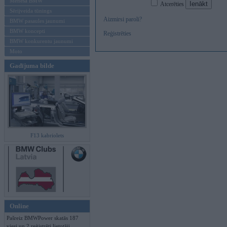
Mēneša BMW
Atcerēties
Sērijveida tūnings
Aizmirsi paroli?
BMW pasaules jaunumi
BMW koncepti
Reģistrēties
BMW konkurentu jaunumi
Moto
Gadījuma bilde
F13 kabriolets
Online
Pašreiz BMWPower skatās 187
viesi un 2 reģistrēti lietotāji.