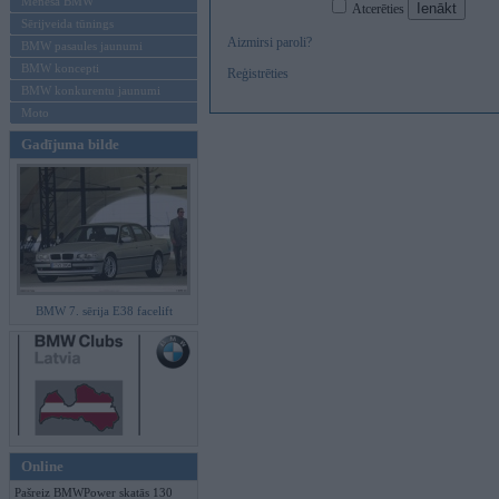
Mēneša BMW
Atcerēties
Sērijveida tūnings
Aizmirsi paroli?
BMW pasaules jaunumi
BMW koncepti
Reģistrēties
BMW konkurentu jaunumi
Moto
Gadījuma bilde
BMW 7. sērija E38 facelift
Online
Pašreiz BMWPower skatās 130