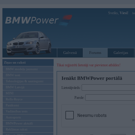
Sveiks,
Viesi!
Ie
Galvenā
Forums
Galerijas
Ziņas un raksti
Tikai reģistrēti lietotāji var pievienot atbildes!
BMW modeļu jaunumi
BMW testi
Ienākt BMWPower portālā
Tehnoloģijas & sasniegumi
BMW Latvijā
Lietotājvārds:
MINI
Parole:
Rolls-Royce
Pasākumi
Vadāmības tests
Autosports
BMWPower aktuāli
Reklāmas raksti