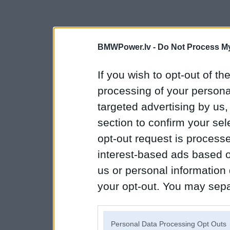
BMWPower.lv -
Do Not Process My
If you wish to opt-out of the
processing of your personal
targeted advertising by us
section to confirm your sel
opt-out request is proces
interest-based ads based o
us or personal information d
your opt-out. You may separ
disclosure of your personal
IAB’s list of downstream pa
Personal Data Processing Opt Outs