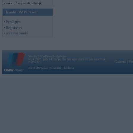
viesi un 3 reģistrēti lietotāji.
Ienākt BMWPower
• Pieslēgties
• Reģistrēties
• Aizmirsi paroli?
Vortāls BMWPower.lv darbojas
kopš 2002. gada 14. maija. Tas nav auto klubs un nav saistīts ar
Galvena
|
Fo
BMW AG.
Par BMWPower
|
Kontakti
|
Reklāma