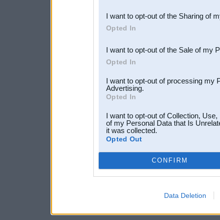
also be disclosed by us to 
I want to opt-out of the Sharing of 
Downstream Participants
th
Opted In
third parties.
I want to opt-out of the Sale of my 
Opted In
I want to opt-out of processing my 
Advertising.
Opted In
I want to opt-out of Collection, Use
of my Personal Data that Is Unrelat
it was collected.
Opted Out
CONFIRM
Data Deletion