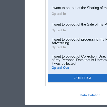
also be disclosed by us to 
I want to opt-out of the Sharing of 
Downstream Participants
th
Opted In
third parties.
I want to opt-out of the Sale of my 
Opted In
I want to opt-out of processing my 
Advertising.
Opted In
I want to opt-out of Collection, Use
of my Personal Data that Is Unrelat
it was collected.
Opted Out
CONFIRM
Data Deletion