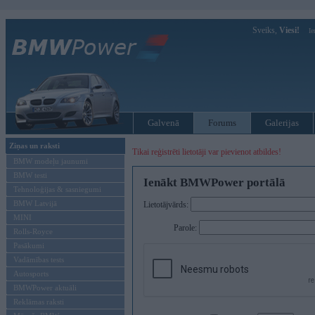
Sveiks,
Viesi!
Ie
Galvenā
Forums
Galerijas
Ziņas un raksti
Tikai reģistrēti lietotāji var pievienot atbildes!
BMW modeļu jaunumi
BMW testi
Ienākt BMWPower portālā
Tehnoloģijas & sasniegumi
BMW Latvijā
Lietotājvārds:
MINI
Parole:
Rolls-Royce
Pasākumi
Vadāmības tests
Autosports
BMWPower aktuāli
Reklāmas raksti