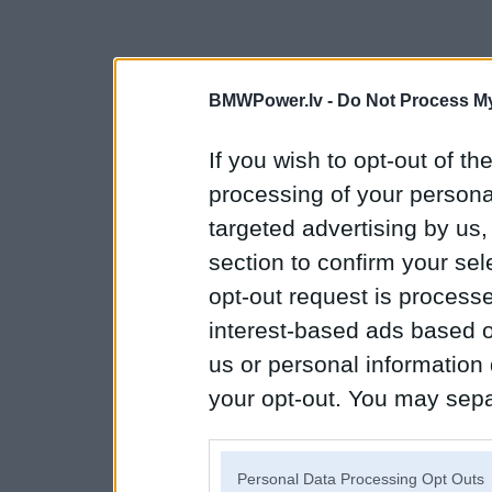
BMWPower.lv -
Do Not Process My
If you wish to opt-out of the
processing of your personal
targeted advertising by us
section to confirm your sel
opt-out request is proces
interest-based ads based o
us or personal information d
your opt-out. You may separ
disclosure of your personal
IAB’s list of downstream pa
Personal Data Processing Opt Outs