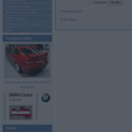
Mēneša BMW
Atcerēties
Sērijveida tūnings
Aizmirsi paroli?
BMW pasaules jaunumi
BMW koncepti
Reģistrēties
BMW konkurentu jaunumi
Moto
Gadījuma bilde
No pelniem atdzimis E36 M3 GT
Individual
Online