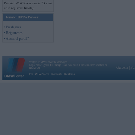
Pašreiz BMWPower skatās 73 viesi
un 5 reģistrēti lietotāji.
Ienākt BMWPower
• Pieslēgties
• Reģistrēties
• Aizmirsi paroli?
Vortāls BMWPower.lv darbojas
kopš 2002. gada 14. maija. Tas nav auto klubs un nav saistīts ar
Galvena
|
Fo
BMW AG.
Par BMWPower
|
Kontakti
|
Reklāma