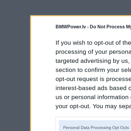
BMWPower.lv -
Do Not Process My
If you wish to opt-out of the
processing of your personal
targeted advertising by us
section to confirm your sel
opt-out request is proces
interest-based ads based o
us or personal information d
your opt-out. You may separ
disclosure of your personal
IAB’s list of downstream pa
Personal Data Processing Opt Outs