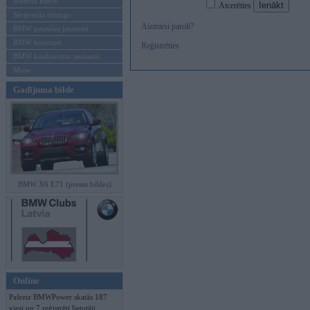
Mēneša BMW
Atcerēties
Sērijveida tūnings
Aizmirsi paroli?
BMW pasaules jaunumi
BMW koncepti
Reģistrēties
BMW konkurentu jaunumi
Moto
Gadījuma bilde
BMW X6 E71 (preses bildes)
Online
Pašreiz BMWPower skatās 187
viesi un 7 reģistrēti lietotāji.