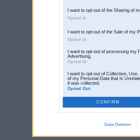
also be disclosed by us to 
I want to opt-out of the Sharing of 
Downstream Participants
th
Opted In
third parties.
I want to opt-out of the Sale of my 
Opted In
I want to opt-out of processing my 
Advertising.
Opted In
I want to opt-out of Collection, Use
of my Personal Data that Is Unrelat
it was collected.
Opted Out
CONFIRM
Data Deletion