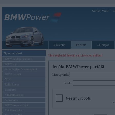
Sveiks,
Viesi!
Ie
Galvenā
Forums
Galerijas
Ziņas un raksti
Tikai reģistrēti lietotāji var pievienot atbildes!
BMW modeļu jaunumi
BMW testi
Ienākt BMWPower portālā
Tehnoloģijas & sasniegumi
BMW Latvijā
Lietotājvārds:
MINI
Parole:
Rolls-Royce
Pasākumi
Vadāmības tests
Autosports
BMWPower aktuāli
Reklāmas raksti