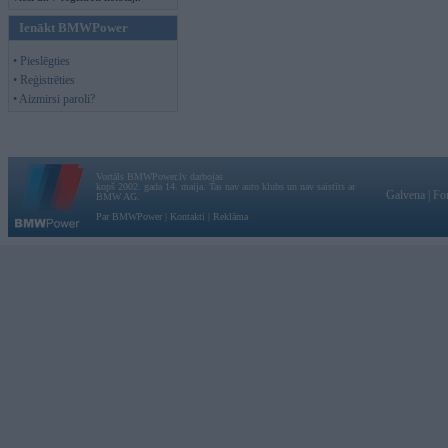
Ienākt BMWPower
• Pieslēgties
• Reģistrēties
• Aizmirsi paroli?
Vortāls BMWPower.lv darbojas
kopš 2002. gada 14. maija. Tas nav auto klubs un nav saistīts ar
Galvena
|
Fo
BMW AG.
Par BMWPower
|
Kontakti
|
Reklāma