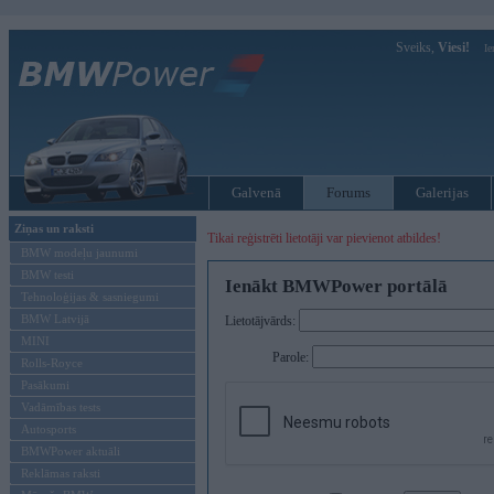
Sveiks,
Viesi!
Ie
Galvenā
Forums
Galerijas
Ziņas un raksti
Tikai reģistrēti lietotāji var pievienot atbildes!
BMW modeļu jaunumi
BMW testi
Ienākt BMWPower portālā
Tehnoloģijas & sasniegumi
BMW Latvijā
Lietotājvārds:
MINI
Parole:
Rolls-Royce
Pasākumi
Vadāmības tests
Autosports
BMWPower aktuāli
Reklāmas raksti