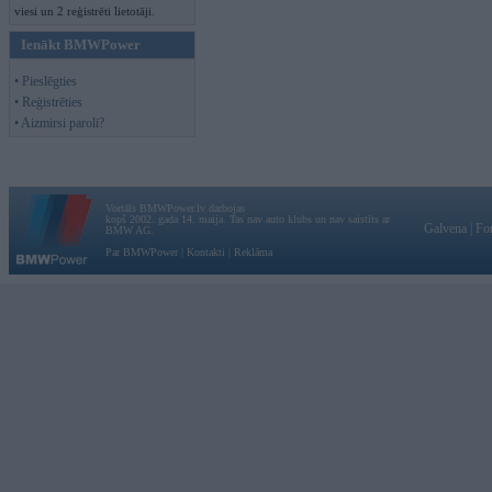
viesi un 2 reģistrēti lietotāji.
Ienākt BMWPower
• Pieslēgties
• Reģistrēties
• Aizmirsi paroli?
Vortāls BMWPower.lv darbojas
kopš 2002. gada 14. maija. Tas nav auto klubs un nav saistīts ar
Galvena
|
Fo
BMW AG.
Par BMWPower
|
Kontakti
|
Reklāma