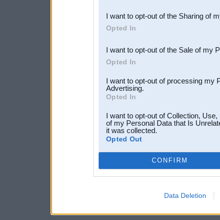
also be disclosed by us to 
I want to opt-out of the Sharing of 
Downstream Participants
th
Opted In
third parties.
I want to opt-out of the Sale of my 
Opted In
I want to opt-out of processing my 
Advertising.
Opted In
I want to opt-out of Collection, Use
of my Personal Data that Is Unrelat
it was collected.
Opted Out
CONFIRM
Data Deletion