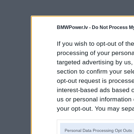
BMWPower.lv -
Do Not Process My
If you wish to opt-out of the
processing of your personal
targeted advertising by us
section to confirm your sel
opt-out request is proces
interest-based ads based o
us or personal information d
your opt-out. You may separ
disclosure of your personal
IAB’s list of downstream pa
Personal Data Processing Opt Outs