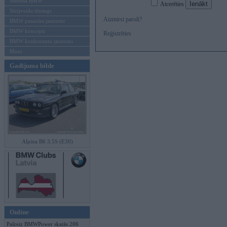
Mēneša BMW
Atcerēties
Sērijveida tūnings
Aizmirsi paroli?
BMW pasaules jaunumi
BMW koncepti
Reģistrēties
BMW konkurentu jaunumi
Moto
Gadījuma bilde
Alpina B6 3.5S (E30)
Online
Pašreiz BMWPower skatās 206