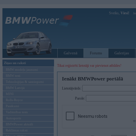
Sveiks,
Viesi!
Ie
Galvenā
Forums
Galerijas
Ziņas un raksti
Tikai reģistrēti lietotāji var pievienot atbildes!
BMW modeļu jaunumi
BMW testi
Ienākt BMWPower portālā
Tehnoloģijas & sasniegumi
BMW Latvijā
Lietotājvārds:
MINI
Parole:
Rolls-Royce
Pasākumi
Vadāmības tests
Autosports
BMWPower aktuāli
Reklāmas raksti