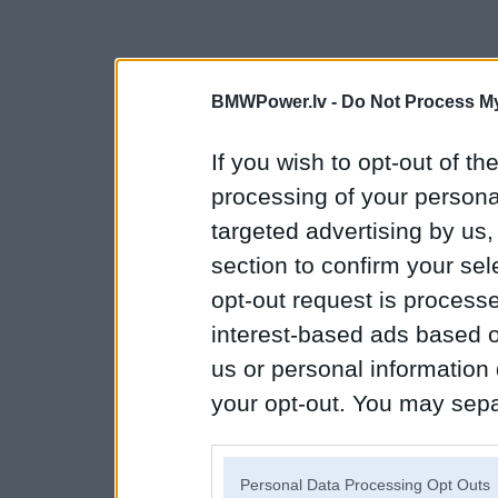
BMWPower.lv -
Do Not Process My
If you wish to opt-out of the
processing of your personal
targeted advertising by us
section to confirm your sel
opt-out request is proces
interest-based ads based o
us or personal information d
your opt-out. You may separ
disclosure of your personal
IAB’s list of downstream pa
Personal Data Processing Opt Outs