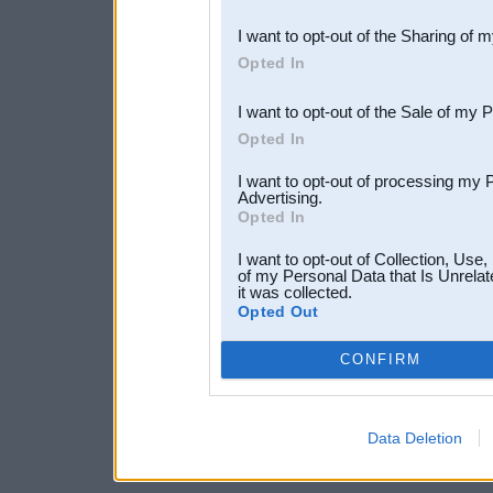
also be disclosed by us to 
I want to opt-out of the Sharing of 
Downstream Participants
th
Opted In
third parties.
I want to opt-out of the Sale of my 
Opted In
I want to opt-out of processing my 
Advertising.
Opted In
I want to opt-out of Collection, Use
of my Personal Data that Is Unrelat
it was collected.
Opted Out
CONFIRM
Data Deletion