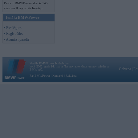
Pašreiz BMWPower skatās 145
viesi un 0 reģistrēti lietotāji.
Ienākt BMWPower
• Pieslēgties
• Reģistrēties
• Aizmirsi paroli?
Vortāls BMWPower.lv darbojas
kopš 2002. gada 14. maija. Tas nav auto klubs un nav saistīts ar
Galvena
|
Fo
BMW AG.
Par BMWPower
|
Kontakti
|
Reklāma