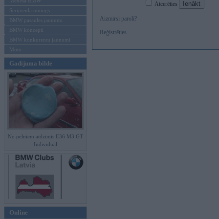
Mēneša BMW
Atcerēties
Sērijveida tūnings
Aizmirsi paroli?
BMW pasaules jaunumi
BMW koncepti
Reģistrēties
BMW konkurentu jaunumi
Moto
Gadījuma bilde
No pelniem atdzimis E36 M3 GT
Individual
Online