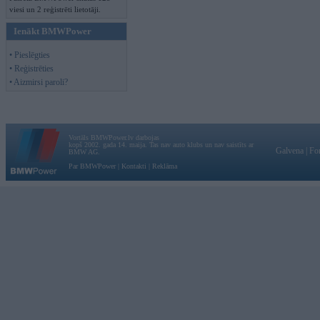
viesi un 2 reģistrēti lietotāji.
Ienākt BMWPower
• Pieslēgties
• Reģistrēties
• Aizmirsi paroli?
Vortāls BMWPower.lv darbojas
kopš 2002. gada 14. maija. Tas nav auto klubs un nav saistīts ar
Galvena
|
Fo
BMW AG.
Par BMWPower
|
Kontakti
|
Reklāma