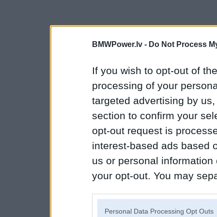
BMWPower.lv -
Do Not Process My
If you wish to opt-out of the
processing of your personal
targeted advertising by us
section to confirm your sel
opt-out request is proces
interest-based ads based o
us or personal information d
your opt-out. You may separ
disclosure of your personal
IAB’s list of downstream pa
Personal Data Processing Opt Outs