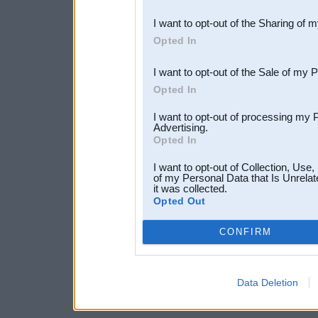
also be disclosed by us to 
I want to opt-out of the Sharing of 
Downstream Participants
th
Opted In
third parties.
I want to opt-out of the Sale of my 
Opted In
I want to opt-out of processing my 
Advertising.
Opted In
I want to opt-out of Collection, Use
of my Personal Data that Is Unrelat
it was collected.
Opted Out
CONFIRM
Data Deletion