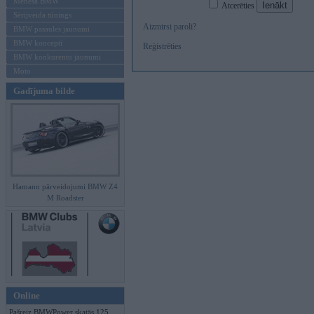
Mēneša BMW
Atcerēties
Sērijveida tūnings
Aizmirsi paroli?
BMW pasaules jaunumi
BMW koncepti
Reģistrēties
BMW konkurentu jaunumi
Moto
Gadījuma bilde
Hamann pārveidojumi BMW Z4
M Roadster
Online
Pašreiz BMWPower skatās 125