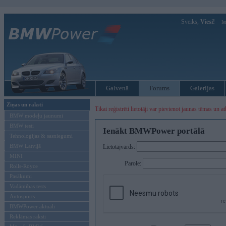
Sveiks,
Viesi!
Ie
Galvenā
Forums
Galerijas
Ziņas un raksti
Tikai reģistrēti lietotāji var pievienot jaunas tēmas un at
BMW modeļu jaunumi
BMW testi
Ienākt BMWPower portālā
Tehnoloģijas & sasniegumi
BMW Latvijā
Lietotājvārds:
MINI
Parole:
Rolls-Royce
Pasākumi
Vadāmības tests
Autosports
BMWPower aktuāli
Reklāmas raksti