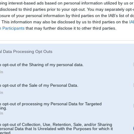
eing interest-based ads based on personal information utilized by us or
disclosed to third parties prior to your opt-out. You may separately opt-
losure of your personal information by third parties on the IAB’s list of
ul 2010, 20:31
. This information may also be disclosed by us to third parties on the
IA
sver to komplektēt ar neliela tilpuma iekšdedzes dzinēju akumulatoru uzlādei."
Participants
that may further disclose it to other third parties.
iktu
010, 14:43
l Data Processing Opt Outs
0kiloeiro
o opt-out of the Sharing of my personal data.
 2010, 08:28
In
r, atliek gaidīt rezultātu.
2010, 16:32
o opt-out of the Sale of my Personal Data.
s milzonīgi riteņi. Radzēs kāds viņš beigās izskatīsies
In
010, 16:31
to opt-out of processing my Personal Data for Targeted
ing.
r dabut lielaku kaa M serijai, tikai pie max slodzes akjis bus tukshh pa dazam minutem un
In
urbulet to ieksdzedzes motoriti vai turet pie ladetaja, lai atkal varetu mazu liikumu izslipet pa
o opt-out of Collection, Use, Retention, Sale, and/or Sharing
ersonal Data that Is Unrelated with the Purposes for which it
 2010, 13:48
lected.