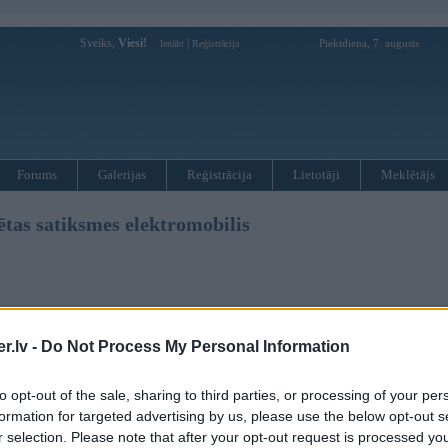
Sveiks,
Viesi!
|
Piektdiena, 7. augusts
Ienākt
Reģistrācija
Forums
Galerijas
Reģistrācija
Lietotāji
Meklētājs
tas satiksmes elektromobilis
2012, 12:47
padalīties ar info, kā var panākt ievērojamu DEGVIELAS EKONOMIJU Tavam auto, raksti
.lv -
Do Not Process My Personal Information
Skenders
to opt-out of the sale, sharing to third parties, or processing of your per
formation for targeted advertising by us, please use the below opt-out s
010, 16:35
r selection. Please note that after your opt-out request is processed y
 prātā ir ienākusi jau sen daudziem citiem pirms BMW
BMW vispār pēdējie ierodas šajā