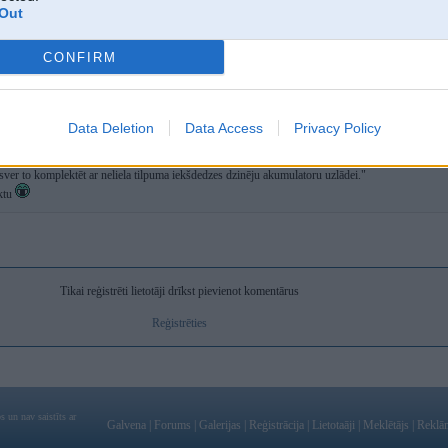
Out
da būs un max speed
CONFIRM
010, 12:30
w inzenieriem, pareizs domu gajiens un tehniskie risinajumi.
ir ienacis prata aprikot elektromobili ar mazu ieksdedzes dzineju, kas uzladee akamulatorus
Data Deletion
Data Access
Privacy Policy
10, 12:56
sver to komplektēt ar neliela tilpuma iekšdedzes dzinēju akumulatoru uzlādei."
iktu
Tikai reģistrēti lietotāji drīkst pievienot komentārus
Reģistrēties
 un nav saistīts ar
Galvena
|
Forums
|
Galerijas
|
Reģistrācija
|
Lietotaāji
|
Meklētājs
|
Reklā