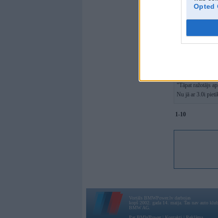
Opted 
nez kāda tur jau
Driver
,
04. Jul 2
Man prieks par bm
Beidzot kadam ari 
L33V
,
03. Jul 20
"Tāpat ražotājs ap
Nu jā ar 3.0i piet
1-10
Vortāls BMWPower.lv darbojas
kopš 2002. gada 14. maija. Tas nav auto klubs
BMW AG.
Par BMWPower
|
Kontakti
|
Reklāma