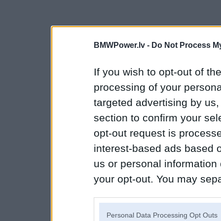
BMWPower.lv -
Do Not Process My
If you wish to opt-out of the
processing of your personal
targeted advertising by us
section to confirm your sel
opt-out request is proces
interest-based ads based o
us or personal information d
your opt-out. You may separ
disclosure of your personal
IAB’s list of downstream pa
Personal Data Processing Opt Outs