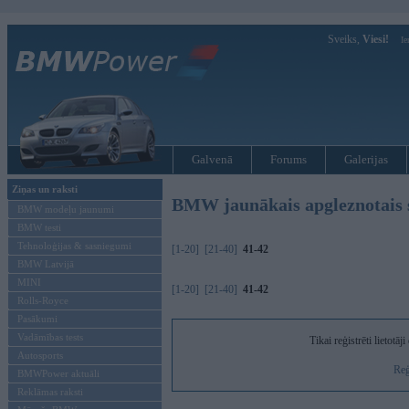
Sveiks,
Viesi!
Ie
Galvenā
Forums
Galerijas
Ziņas un raksti
BMW jaunākais apgleznotais 
BMW modeļu jaunumi
BMW testi
Tehnoloģijas & sasniegumi
[1-20]
[21-40]
41-42
BMW Latvijā
MINI
[1-20]
[21-40]
41-42
Rolls-Royce
Pasākumi
Vadāmības tests
Tikai reģistrēti lietotā
Autosports
Reģ
BMWPower aktuāli
Reklāmas raksti