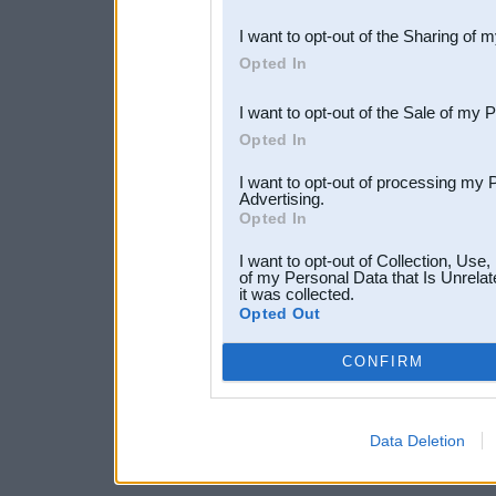
also be disclosed by us to 
I want to opt-out of the Sharing of 
Downstream Participants
th
Opted In
third parties.
I want to opt-out of the Sale of my 
Opted In
I want to opt-out of processing my 
Advertising.
Opted In
I want to opt-out of Collection, Use
of my Personal Data that Is Unrelat
it was collected.
Opted Out
CONFIRM
Data Deletion