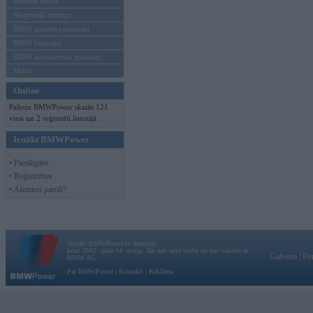
Mēneša BMW
Sērijveida tūnings
BMW pasaules jaunumi
BMW koncepti
BMW konkurentu jaunumi
Moto
Online
Pašreiz BMWPower skatās 121
viesi un 2 reģistrēti lietotāji.
Ienākt BMWPower
• Pieslēgties
• Reģistrēties
• Aizmirsi paroli?
Vortāls BMWPower.lv darbojas
kopš 2002. gada 14. maija. Tas nav auto klubs un nav saistīts ar
Galvena
|
Fo
BMW AG.
Par BMWPower
|
Kontakti
|
Reklāma