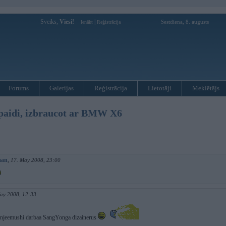
Sveiks,
Viesi!
|
Sestdiena, 8. augusts
Ienākt
Reģistrācija
Forums
Galerijas
Reģistrācija
Lietotāji
Meklētājs
spaidi, izbraucot ar BMW X6
man
,
17. May 2008, 23:00
ay 2008, 12:33
jeemushi darbaa SangYonga dizainerus