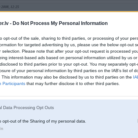
 2008, 12:25
 auto tiem, kas var un maksā saviem darbiniekiem algas virs 1k Ls un, maksā nodokļus un
termiņā.
.lv -
Do Not Process My Personal Information
 2008, 09:52
to opt-out of the sale, sharing to third parties, or processing of your per
formation for targeted advertising by us, please use the below opt-out s
r selection. Please note that after your opt-out request is processed y
2008, 23:16
eing interest-based ads based on personal information utilized by us or
enmēr, agri vai vēlu, iepatiksies
disclosed to third parties prior to your opt-out. You may separately opt-
losure of your personal information by third parties on the IAB’s list of
 May 2008, 20:34
. This information may also be disclosed by us to third parties on the
IA
Participants
that may further disclose it to other third parties.
. May 2008, 18:53
l Data Processing Opt Outs
tīk.
o opt-out of the Sharing of my personal data.
ay 2008, 16:22
In
o darīt (gribēju teikt, vēl tālāk pēc traktora būs jāiet)