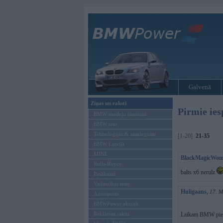
Galvenā
Ziņas un raksti
Pirmie ie
BMW modeļu jaunumi
BMW testi
Tehnoloģijas & sasniegumi
[1-20]
21-35
BMW Latvijā
MINI
BlackMagicWo
Rolls-Royce
balts x6 nerulz
Pasākumi
Vadāmības tests
Huligaans
,
17. M
Autosports
BMWPower aktuāli
Reklāmas raksti
Laikam BMW pien