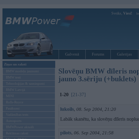
Sveiks,
Viesi!
Ie
Galvenā
Forums
Galerijas
Ziņas un raksti
Slovēņu BMW dīleris nop
BMW modeļu jaunumi
jauno 3.sēriju (+buklets)
BMW testi
Tehnoloģijas & sasniegumi
BMW Latvijā
1-20
[21-37]
MINI
Rolls-Royce
Pasākumi
lukoils
,
08. Sep 2004, 21:20
Vadāmības tests
Labāk skanētu, ka slovēņu dīleris nopl
Autosports
BMWPower aktuāli
pilots
,
06. Sep 2004, 21:58
Reklāmas raksti