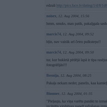
edzuli
http://pics.face.lv/dating/1/d/8/1
noisex
,
12. Aug 2004, 15:56
hmm, smuks, man patik, pakaljgala sash
marcis74
,
12. Aug 2004, 09:52
bļin, nav vairāk arī četru pulksteņu!!
marcis74
,
12. Aug 2004, 09:50
tur, kur bukletā pēdējā lapā ir tipa rasēj
fotogrāfijās!!!
Bosnija
,
12. Aug 2004, 08:25
Pakaļa nekam neder, panelis, kaa kamieļ
Bimmer
,
12. Aug 2004, 01:35
"Pieļauju, ka viņa varētu panākt to izmaiņ
izcilnītis virsbūves panelī ražošanas izm