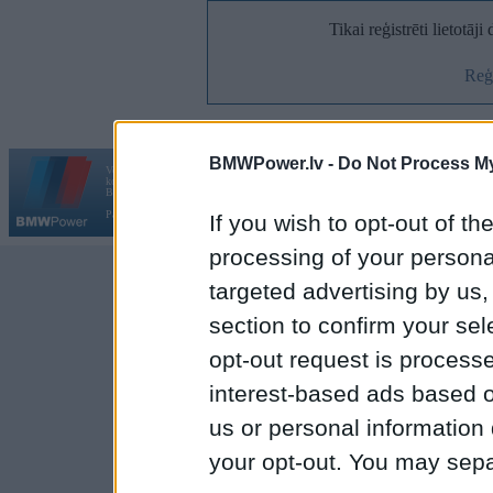
Tikai reģistrēti lietotāj
Reģi
BMWPower.lv -
Do Not Process My
Vortāls BMWPower.lv darbojas
kopš 2002. gada 14. maija. Tas nav auto klubs un nav saistīts ar
Galvena
|
Fo
BMW AG.
Par BMWPower
|
Kontakti
|
Reklāma
If you wish to opt-out of the
processing of your personal
targeted advertising by us
section to confirm your sel
opt-out request is proces
interest-based ads based o
us or personal information d
your opt-out. You may separ