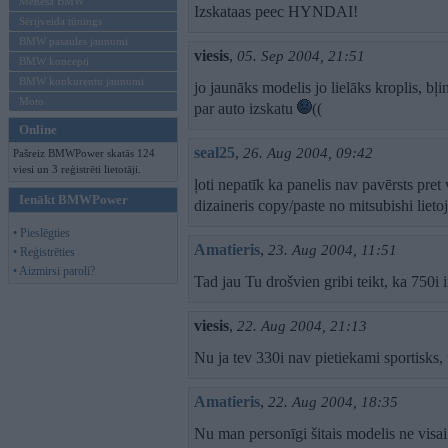
Mēneša BMW
Izskataas peec HYNDAI!
Sērijveida tūnings
BMW pasaules jaunumi
viesis
,
05. Sep 2004, 21:51
BMW koncepti
BMW konkurentu jaunumi
jo jaunāks modelis jo lielāks kroplis, bļ
Moto
par auto izskatu
((
Online
seal25
,
26. Aug 2004, 09:42
Pašreiz BMWPower skatās 124
viesi un 3 reģistrēti lietotāji.
ļoti nepatīk ka panelis nav pavērsts pret
Ienākt BMWPower
dizaineris copy/paste no mitsubishi lietoj
• Pieslēgties
Amatieris
,
23. Aug 2004, 11:51
• Reģistrēties
• Aizmirsi paroli?
Tad jau Tu drošvien gribi teikt, ka 750i i
viesis
,
22. Aug 2004, 21:13
Nu ja tev 330i nav pietiekami sportisks, 
Amatieris
,
22. Aug 2004, 18:35
Nu man personīgi šitais modelis ne visa