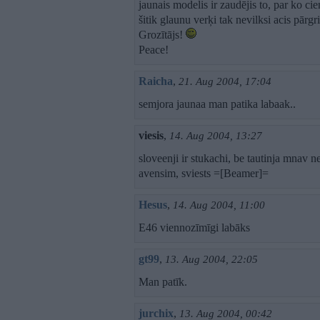
jaunais modelis ir zaudējis to, par ko 
šitik glaunu verķi tak nevilksi acis pārgr
Grozītājs!
Peace!
Raicha
,
21. Aug 2004, 17:04
semjora jaunaa man patika labaak..
viesis
,
14. Aug 2004, 13:27
sloveenji ir stukachi, be tautinja mnav 
avensim, sviests =[Beamer]=
Hesus
,
14. Aug 2004, 11:00
E46 viennozīmīgi labāks
gt99
,
13. Aug 2004, 22:05
Man patīk.
jurchix
,
13. Aug 2004, 00:42