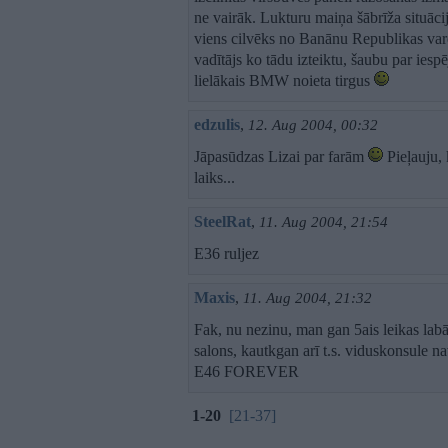
ne vairāk. Lukturu maiņa šābrīža situāci
viens cilvēks no Banānu Republikas va
vadītājs ko tādu izteiktu, šaubu par ies
lielākais BMW noieta tirgus
edzulis
,
12. Aug 2004, 00:32
Jāpasūdzas Lizai par farām
Pieļauju, 
laiks...
SteelRat
,
11. Aug 2004, 21:54
E36 ruljez
Maxis
,
11. Aug 2004, 21:32
Fak, nu nezinu, man gan 5ais leikas labāk
salons, kautkgan arī t.s. viduskonsule n
E46 FOREVER
1-20
[21-37]