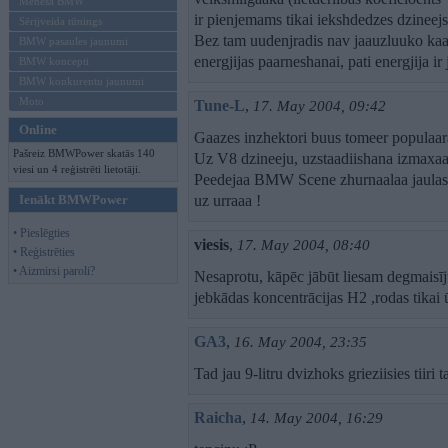
Mēneša BMW
ir pienjemams tikai iekshdedzes dzineejs,
Sērijveida tūnings
Bez tam uudenjradis nav jaauzluuko kaa p
BMW pasaules jaunumi
energjijas paarneshanai, pati energjija ir
BMW koncepti
BMW konkurentu jaunumi
Moto
Tune-L
,
17. May 2004, 09:42
Online
Gaazes inzhektori buus tomeer populaar
Pašreiz BMWPower skatās 140
Uz V8 dzineeju, uzstaadiishana izmaxaa
viesi un 4 reģistrēti lietotāji.
Peedejaa BMW Scene zhurnaalaa jaulasij
Ienākt BMWPower
uz urraaa !
• Pieslēgties
viesis
,
17. May 2004, 08:40
• Reģistrēties
• Aizmirsi paroli?
Nesaprotu, kāpēc jābūt liesam degmaisī
jebkādas koncentrācijas H2 ,rodas tikai 
GA3
,
16. May 2004, 23:35
Tad jau 9-litru dvizhoks grieziisies tiiri t
Raicha
,
14. May 2004, 16:29