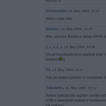
tencinu :P
Schutzstaffel
,
14. May 2004, 15:45
diskus vajag citus
Bimmer
,
14. May 2004, 15:19
Btw, apsveicu Raicha ar debiju BMW žur
I_v_a_r_s
,
14. May 2004, 14:08
Un arī benzīntankos(vai pareizāk teikt "
laistīties!
))
Fii
,
14. May 2004, 10:31
Gan jau tuuneri padariis to maisiijumu t
Tahometrs
,
14. May 2004, 10:12
Pashas uudenjrazha uzpildes stacijas uz
USD a uudenjradi uztaisiit ir vienkaarshi
cik maksaa?