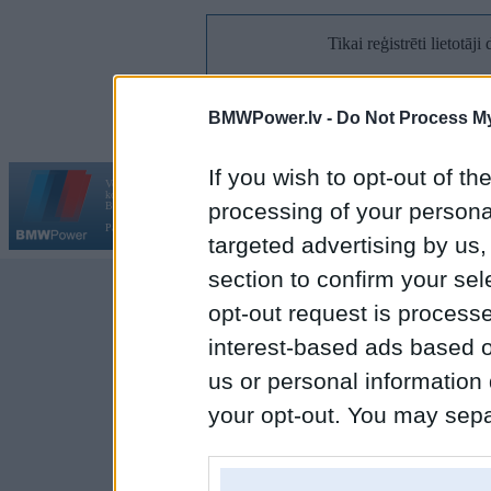
Tikai reģistrēti lietotāj
Reģi
BMWPower.lv -
Do Not Process My
If you wish to opt-out of the
Vortāls BMWPower.lv darbojas
kopš 2002. gada 14. maija. Tas nav auto klubs un nav saistīts ar
Galvena
|
Fo
processing of your personal
BMW AG.
Par BMWPower
|
Kontakti
|
Reklāma
targeted advertising by us
section to confirm your sel
opt-out request is proces
interest-based ads based o
us or personal information d
your opt-out. You may separ
disclosure of your personal
IAB’s list of downstream pa