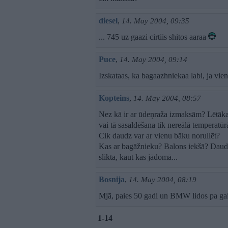
diesel
,
14. May 2004, 09:35
... 745 uz gaazi cirtiis shitos aaraa
Puce
,
14. May 2004, 09:14
Izskataas, ka bagaazhniekaa labi, ja vienu
Kopteins
,
14. May 2004, 08:57
Nez kā ir ar ūdeņraža izmaksām? Lētākam 
vai tā sasaldēšana tik nereālā temperat
Cik daudz var ar vienu bāku norullēt?
Kas ar bagāžnieku? Balons iekšā? Daudz
slikta, kaut kas jādomā...
Bosnija
,
14. May 2004, 08:19
Mjā, paies 50 gadi un BMW lidos pa gai
1-14