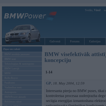
Sveiks,
Viesi!
Ie
Galvenā
Forums
Galerijas
Ziņas un raksti
BMW visefektīvāk attīstī
BMW modeļu jaunumi
koncepciju
BMW testi
Tehnoloģijas & sasniegumi
BMW Latvijā
1-14
MINI
Rolls-Royce
Pasākumi
GP
,
18. May 2004, 12:59
Vadāmības tests
Interesanta pieeja no BMW puses, tikai
Autosports
kontroleetaa procesaa uudenjrazha degvi
BMWPower aktuāli
seciigia energjijas izmantoshana elektro
Reklāmas raksti
veiksmiigaaka (lietderiibas koeficioents