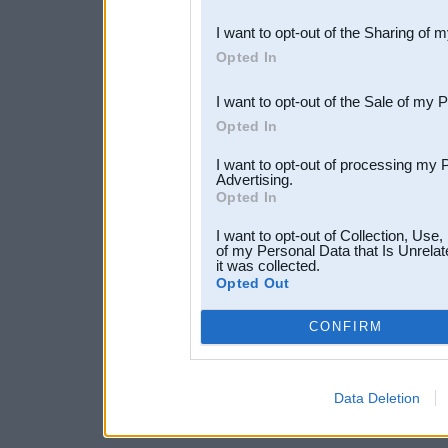
also be disclosed by us to 
I want to opt-out of the Sharing of 
Downstream Participants
th
Opted In
third parties.
I want to opt-out of the Sale of my 
Opted In
I want to opt-out of processing my 
Advertising.
Opted In
I want to opt-out of Collection, Use
of my Personal Data that Is Unrelat
it was collected.
Opted Out
CONFIRM
Data Deletion