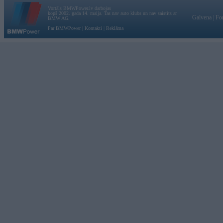
Vortāls BMWPower.lv darbojas
kopš 2002. gada 14. maija. Tas nav auto klubs un nav saistīts ar
Galvena
|
Fo
BMW AG.
Par BMWPower
|
Kontakti
|
Reklāma