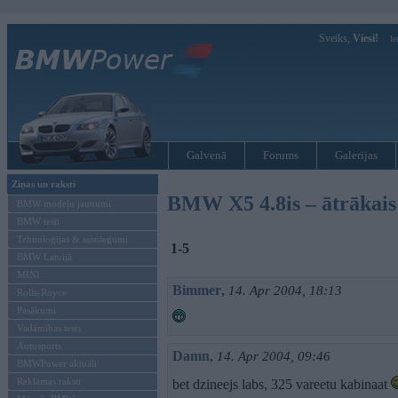
Sveiks,
Viesi!
Ie
Galvenā
Forums
Galerijas
Ziņas un raksti
BMW X5 4.8is – ātrākais
BMW modeļu jaunumi
BMW testi
Tehnoloģijas & sasniegumi
1-5
BMW Latvijā
MINI
Bimmer
,
14. Apr 2004, 18:13
Rolls-Royce
Pasākumi
Vadāmības tests
Autosports
Damn
,
14. Apr 2004, 09:46
BMWPower aktuāli
Reklāmas raksti
bet dzineejs labs, 325 vareetu kabinaat