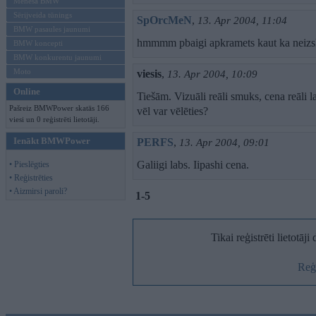
Mēneša BMW
Sērijveida tūnings
SpOrcMeN
,
13. Apr 2004, 11:04
BMW pasaules jaunumi
hmmmm pbaigi apkramets kaut ka neizs
BMW koncepti
BMW konkurentu jaunumi
Moto
viesis
,
13. Apr 2004, 10:09
Online
Tiešām. Vizuāli reāli smuks, cena reāli l
Pašreiz BMWPower skatās 166
vēl var vēlēties?
viesi un 0 reģistrēti lietotāji.
Ienākt BMWPower
PERFS
,
13. Apr 2004, 09:01
Galiigi labs. Iipashi cena.
• Pieslēgties
• Reģistrēties
• Aizmirsi paroli?
1-5
Tikai reģistrēti lietotāj
Reģi