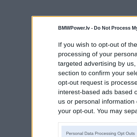
BMWPower.lv -
Do Not Process My
If you wish to opt-out of the
processing of your personal
targeted advertising by us
section to confirm your sel
opt-out request is proces
interest-based ads based o
us or personal information d
your opt-out. You may separ
disclosure of your personal
IAB’s list of downstream pa
Personal Data Processing Opt Outs